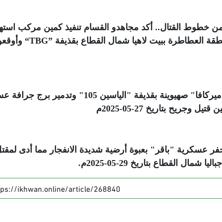
من خطوط القتال.. أكد مجاهدو القسام تنفيذ كمين مركب است
قة العطاطرة ببيت لاهيا شمال القطاع بقذيفة
“TBG”
وأوقعو
كما أكدت تمكن مقاوميها من استهداف دبابة "ميركافا" صهيوينة بقذيفة "الياسين 105" وتد
 وجريح بتاريخ 27-05-2025م
حفر عسكرية "باقر" بعبوة أرضية شديدة الانفجار مما أدى لمقت
ل القطاع بتاريخ 29-05-2025م.
tps://ikhwan.online/article/268840