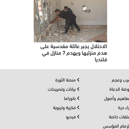
الاحتلال يجبر عائلة مقدسية على
هدم منزليها ويهدم 7 منازل في
قلنديا
ب وعجم
منصة الثورة
ضة الدعاة
بيانات وتصريحات
اهيم وأصول
بانوراما
اء حرة
فكرية وتربوية
فات خاصة
فيديو
إمام المؤسس