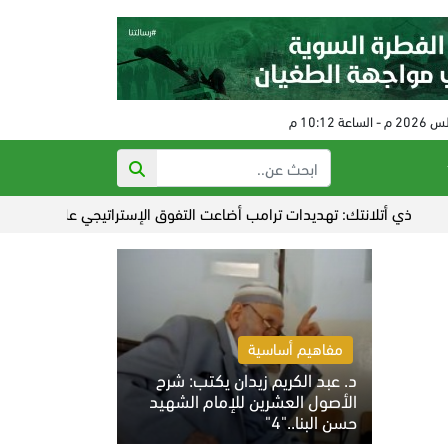
لانتك: تهديدات ترامب أضاعت التفوق الإستراتيجي على إيران
عدوان 
مفاهيم أساسية
د. عبد الكريم زيدان يكتب: شرح
الأصول العشرين للإمام الشهيد
حسن البنا.."4"