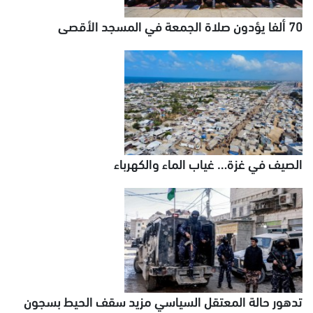
70 ألفا يؤدون صلاة الجمعة في المسجد الأقصى
الصيف في غزة… غياب الماء والكهرباء
تدهور حالة المعتقل السياسي مزيد سقف الحيط بسجون