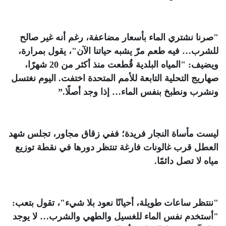
"صرنا نشتري الماء بأسعار مضاعفة، رغم أنه غير صالح
للشرب… فيه طعم مرّ يشبه حياتنا الآن"، يقول بمرارة،
ويضيف: "المياه البلدية قُطعت منذ أكثر من 20 شهرًا،
صهاريج التحلية التابعة للأمم المتحدة اختفت. اليوم نغتسل
ونشرب ونطبخ بنفس الماء… إذا وجد أصلًا
”.
ليست مأساة النجار فريدة؛ ففي زقاق مجاور، تجلس شهد
العطل قرب غالونات فارغة تنتظر دورها في نقطة توزيع
مياه لا تصل دائمًا
.
"ننتظر ساعات طويلة، أحيانًا نعود بلا شيء"، تقول بتعب:
"أستخدم نفس الماء للغسيل والطهي والشرب… لا يوجد