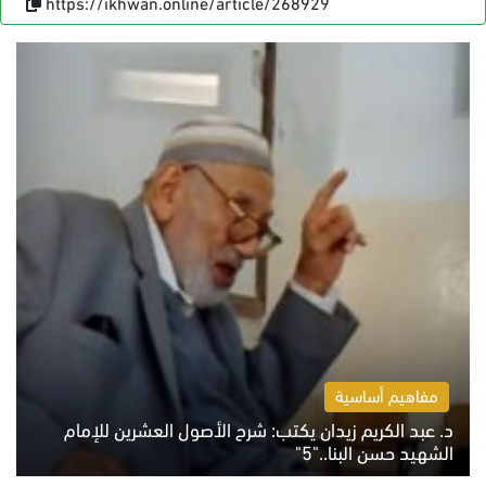
https://ikhwan.online/article/268929
مفاهيم أساسية
د. عبد الكريم زيدان يكتب: شرح الأصول العشرين للإمام
الشهيد حسن البنا.."5"
السبت 8 أغسطس 2026 10:46 ص