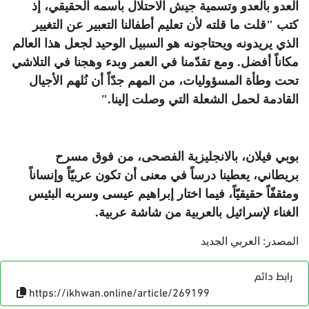
العدو بالعدو وتسمية جيش الاحتلال باسمه الحقيقي، إذ
كتب "قلت ما قلته لأن تعليم أطفالنا التعبير عن التغيير
الذي يريدونه ويحتاجونه هو السبيل الوحيد لجعل هذا العالم
مكاناً أفضل. ومع تقدّمنا في العمر وبدء وهجنا في التلاشي
تحت وطأة المسؤوليات، من المهم جدّاً أن نُلهم الأجيال
القادمة لحمل الشعلة التي وصلت إلينا
".
بوبي فيلان، بالانجليزية الفصحى، من فوق مسرح
بريطاني، يعطينا درساً في معنى أن تكون عربيّاً وإنساناً
ومثقفّاً حقيقيّاً، فيما اختار إبراهيم عيسى وسربه البئيس
الغناء لإسرائيل بالعربية من شاشة عربية
.
المصدر: العربي الجديد
رابط دائم
https://ikhwan.online/article/269199