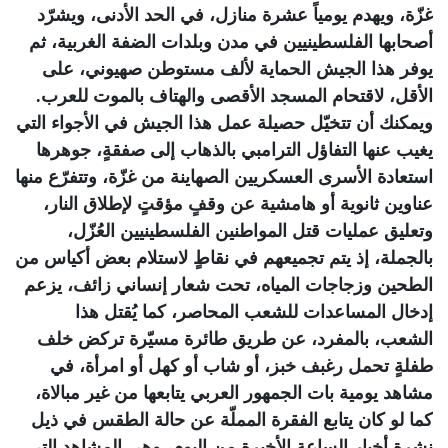
غزّة، ويهدم يومياً عشرة منازل، في الحد الأدنى، ويشرّد
أصحابها الفلسطينيين في مدن وبلدات الضفة الغربية، ثم
يوفر هذا الجيش الحماية لألف مستوطن صهيوني، على
الأقل، لاقتحام المسجد الأقصى والهتاف بالموت للعرب.
ويمكنك أن تتخيّل حصيلة عمل هذا الجيش في الأجواء التي
يغيب عنها التفاؤل الترامبي بالذهاب إلى صفقةٍ، جوهرها
استعادة الأسرى العسكريين الصهاينة من غزّة، وتتفرّع منها
عناوين ثانوية أو هامشية عن وقفٍ مؤقتٍ لإطلاق النار،
وتعليق عمليات قتل المواطنين الفلسطينيين العُزّل،
بالجملة، إذ يتم تجميعهم في نقاطٍ لاستلام بعض أكياس من
الطحين وزجاجات المياه، تحت شعار إنساني زائف، يزعم
إدخال المساعدات للشعب المحاصر، كما يُقتل هذا
الشعب، بالمفرد، عن طريق طائرة مسيّرة تركض خلف
طفلةٍ تحمل رغبف خبز، أو شاب أو كهل أو امرأة، في
مشاهد يومية بات الجمهور العربي يتابعها من غير مبالاة،
كما لو كان يتابع الفقرة المملّة عن حالة الطقس في ذيل
نشرة أخبار الساعة الأخيرة من اليوم، وهي المشاهد التي