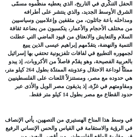
الحفل التنكّري في التاريخ، الذي يعطيه منظّموه مسمّى
الشرق الأوسط الجديد، والذي ينتشر على أطرافه
ومداخله باعة جائلون، من مثقفين وإعلاميين وسياسيين
من مختلف الأحجام والأعمار، يتكسبون من بضاعة ثقافة
السلام والتعايش والانعتاق من قيود الماضي التي عطلت
التنمية والنهضة، يتقدّمهم إبراهيم عيسى الذين يبيع
لجمهوره التطبيع في لفافات تلفزيونية تحتفي بها إسرائيل
بالعربية الفصيحة، وهو يقدّم فاصلاً من الأكروبات، إذ يبدو
ممتنّاً لوداعة الاحتلال وعذوبته الممتدّة بطول 264 كيلو متر،
هي حدوده مع مصر، ومستنزلاً اللعنات على الفلسطينيين
ومقاومتهم في غزّة، إذ يذيقون مصر الويل والأذى عبر
حدود القطاع مع مصر بطول 14 كيلو متر فقط
.
في وسط هذا المناخ الهستيري من التصهين، يأتي الإنصاف
في الرؤية والاستقامة في القياس والحس الإنساني الرفيع
في مقاربة الواقع الفلسطيني من أقصى البعيد، من