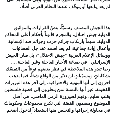
لم يعد يتابعها أو يتوقّف عندها النظام العربي أصلًا
.
هذا الجيش المصنف رسميّاً، بنصّ القرارات والمواثيق
الدولية جيش احتلال، والمجرم قانوناً بأحكام أعلى المحاكم
الدولية، متهماً بارتكاب جرائم حرب وجرائم ضد الإنسانية
وأعمال إبادة جماعية، لم يعد اسمه عند جل الفضائيات
ووسائل الإعلام العربية "جيش الاحتلال"، بل صار"الجيش
الإسرائيلي" في صياغة الأخبار العاجلة وغير العاجلة. ...
ربما تبدو هذه الملاحظة في نظر بعضهم نوعاً من التمسّك
بشكلياتٍ ومسمّياتٍ لن تغيّر من الواقع شيئاً، فيما يذهب
آخرون إلى أنها المهنية والاحترافية، إلى آخر هذه التبريرات
الفخيمة، غير أنها بالنسبة لمن ينظرون إلى قضية فلسطين
بقلب سليم، وفهم لصيرورة الزمن الماضي، هي أصل
الموضوع ومضمون القصّة التي تكدح مجموعاتٌ وحكوماتٌ
في محاولة إحراقها والتخلص منها استعداداً لدخول أضخم