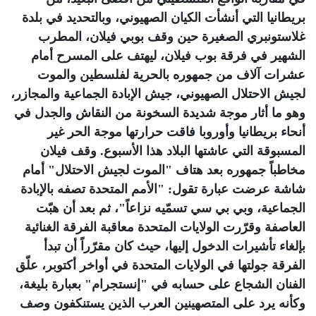
بريطانيا التي أنشأت الكيان الصهيوني، وبالتحديد في بلدة
غلاستونبري الصغيرة حين وقف بوبي فيلان، المطرب
الشهير في فرقة بوب فيلان، ليهتف على المسرح أمام
عشرات آلاف من جمهوره بالحرية لفلسطين والموت
لجيش الاحتلال الصهيوني، جيش الإبادة الجماعية والمجازر،
وهو ما أثار موجة شديدة السخونة من النقاش والجدل في
أنحاء بريطانيا وأوروبا فاقت حرارتها موجة الحر غير
المسبوقة التي عاشتها البلاد هذا الأسبوع. وقف فيلان
مخاطباً جمهوره بعد هتاف "الموت لجيش الاحتلال" أمام
شاشة عرضت عبارة تقول: "الأمم المتحدة تصفه بالإبادة
الجماعية، وبي بي سي تسمّيه نزاعاً"، ثم بعد أن هبّت
العاصفة وقرّرت الولايات المتحدة معاقبة الفرقة الغنائية
بإلغاء تأشيرات الدخول إليها، حيث كان مقرّراً أن تبدأ
الفرقة جولتها في الولايات المتحدة في أواخر أكتوبر، علّق
الفنان الشجاع على حسابه في "إنستجرام" بعبارة بليغة،
وكأنه يرد على المتصهينين العرب الذين يستنكفون وصف