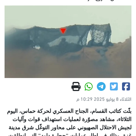
الثلاثاء 8 يوليو 2025 10:29 م
بثّت كتائب القسام، الجناح العسكري لحركة حماس، اليوم
الثلاثاء، مشاهد مصوّرة لعمليات استهداف قوات وآليات
لجيش الاحتلال الصهيوني على محاور التوغّل شرق مدينة
غزة، وذلك في إطار عمليات "حجارة داود" التي انطلقت