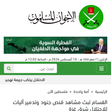
الإثنين ٢٦ صفر ١٤٤٨ هـ - 10 أغسطس 2026 م - الساعة 12:02 م
الاحتلال يرتكب جريمة تهجير قسري ك
الرئيسية
»
أمة واحدة
»
فلسطين الآن
القسام تبث مشاهد قنص جنود وتدمير آليات
للاحتلال شرق غزة