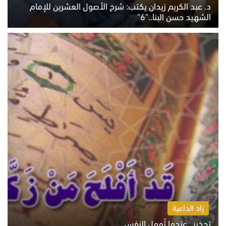
د. عبد الكريم زيدان يكتب: شرح الأصول العشرين للإمام
الشهيد حسن البنا.."6"
الاثنين 10 أغسطس 2026 10:48 ص
زاد الداعية
تحذير.. عندما تُهمل النفس