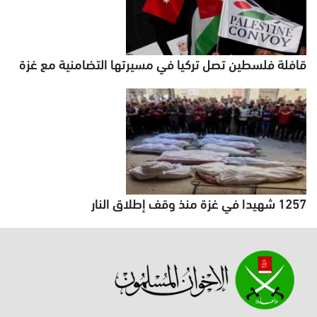
قافلة فلسطين تصل تركيا في مسيرتها التضامنية مع غزة
1257 شهيدا في غزة منذ وقف إطلاق النار