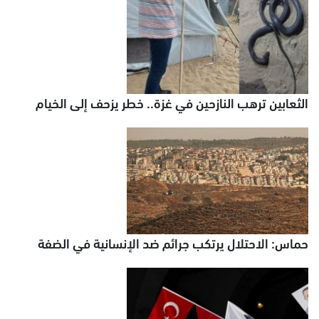
الثعابين ترهب النازحين في غزة.. خطر يزحف إلى الخيام
حماس: الاحتلال يرتكب جرائم ضد الإنسانية في الضفة