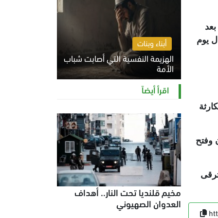
ين، بعد
ال يوم
أبناء وبنات
الهزيمة النفسية التي أصابت شباب
الأمة
الخميس 6 أغسطس 2026 11:12 ص
اقرأ أيضاً
ارثة
 وفتح
ترقى
مخيم قلنديا تحت النار.. أهداف
العدوان الصهيوني
ht