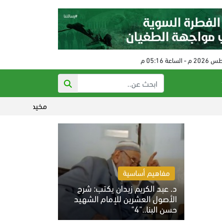
مخيم قلنديا تحت النار.. أ
مفاهيم أساسية
د. عبد الكريم زيدان يكتب: شرح
الأصول العشرين للإمام الشهيد
حسن البنا.."4"