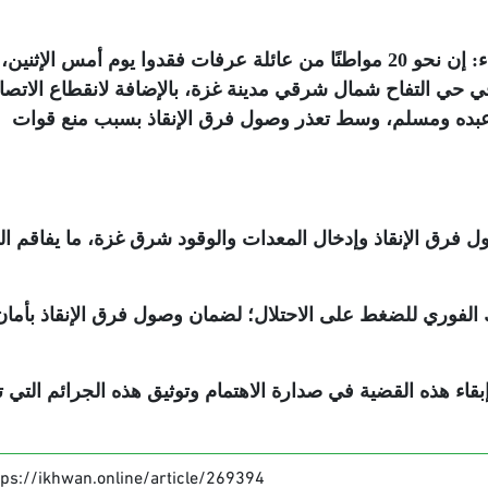
وقال المركز في تصريحٍ صادرٍ عنه، اليوم الثلاثاء: إن نحو 20 مواطنًا من عائلة عرفات فقدوا يوم أمس الإثن
لزرقاء في حي التفاح شمال شرقي مدينة غزة، بالإضافة لانقطاع الاتص
ي 30 فردًا من عائلات عبده ومسلم، وسط تعذر وصول فرق الإنقاذ بسبب منع قوات
 فرق الإنقاذ وإدخال المعدات والوقود شرق غزة، ما يفاقم الك
 الفوري للضغط على الاحتلال؛ لضمان وصول فرق الإنقاذ بأمان
بقاء هذه القضية في صدارة الاهتمام وتوثيق هذه الجرائم التي 
tps://ikhwan.online/article/269394