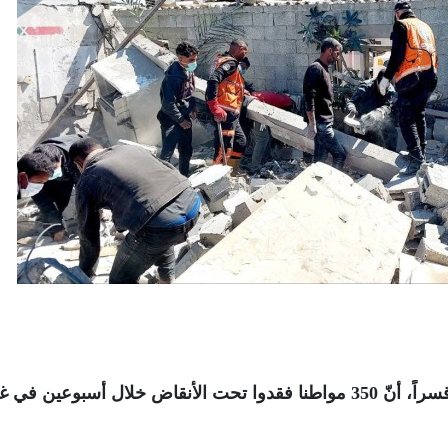
أكد المركز الفلسطيني للمفقودين والمخفيين قسراً، أنّ 350 مواطنا فقدوا تحت الأنقاض خلال أسبوعي