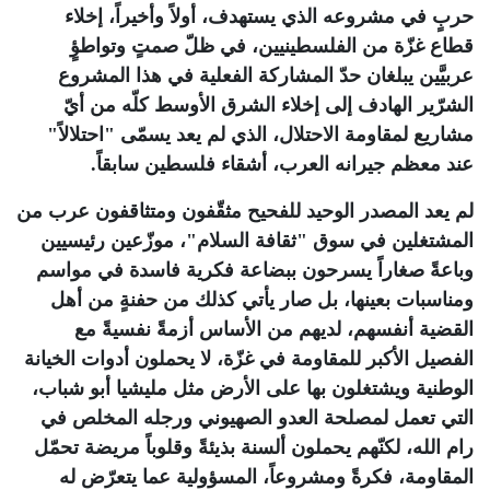
حربٍ في مشروعه الذي يستهدف، أولاً وأخيراً، إخلاء
قطاع غزّة من الفلسطينيين، في ظلّ صمتٍ وتواطؤٍ
عربيَّين يبلغان حدّ المشاركة الفعلية في هذا المشروع
الشرّير الهادف إلى إخلاء الشرق الأوسط كلّه من أيّ
مشاريع لمقاومة الاحتلال، الذي لم يعد يسمّى "احتلالاً"
عند معظم جيرانه العرب، أشقاء فلسطين سابقاً
.
لم يعد المصدر الوحيد للفحيح مثقّفون ومتثاقفون عرب من
المشتغلين في سوق "ثقافة السلام"، موزّعين رئيسيين
وباعةً صغاراً يسرحون ببضاعة فكرية فاسدة في مواسم
ومناسبات بعينها، بل صار يأتي كذلك من حفنةٍ من أهل
القضية أنفسهم، لديهم من الأساس أزمةً نفسيةً مع
الفصيل الأكبر للمقاومة في غزّة، لا يحملون أدوات الخيانة
الوطنية ويشتغلون بها على الأرض مثل مليشيا أبو شباب،
التي تعمل لمصلحة العدو الصهيوني ورجله المخلص في
رام الله، لكنّهم يحملون ألسنة بذيئةً وقلوباً مريضة تحمّل
المقاومة، فكرةً ومشروعاً، المسؤولية عما يتعرّض له