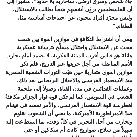
جاء شخص وسرق أرضي، سأحاربه بلا حدود"، مشيراً إلى
أن الفلسطينيين يروْن أنفسهم شعباً يطالب بالاستقلال،
وليس مجرّد أفراد يبحثون عن احتياجات أساسية مثل
الطعام
".
يبقى أن اشتراط التكافؤ في موازين القوة بين شعب
يبحث عن الاستقلال واحتلال مسلّح بترسانة عسكرية
هائلة هو قياس أقرب للدياثة الفكرية، لا يصمد أمام تجارب
الأمم المناضلة من أجل حريتها عبر التاريخ، فلم تكن
موازين القوى متقاربةً حين هبّت الثورات الشعبية المصرية
منذ الاستعمار الفرنسي والاحتلال البريطاني بعد ذلك،
وعمليات الفدائيين في مدن القناة، وصولاً إلى ملحمة
الشعب في السويس، كما لم تكن قوة ثوار الجزائر مكافئةً
لغطرسة قوة الاستعمار الفرنسي، والأمر نفسه في فيتنام
ضدّ الامبراطورية الأميركية، ما يعني أن الشعوب تقاوم
وتحارب من أجل التحرير في كلّ وقت، بما استطاعت إليه
سبيلاً من سلاح، صواريخ كانت أم سكاكين أو حتى