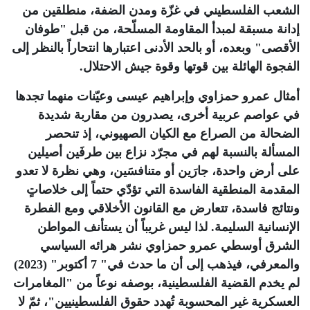
الشعب الفلسطيني في غزّة ومدن الضفة، منطلقين من
إدانة مسبقة لمبدأ المقاومة المسلّحة، من قبل "طوفان
الأقصى" وبعده، أو بالحد الأدنى اعتبارها انتحاراً بالنظر إلى
الفجوة الهائلة بين قوتها وقوة جيش الاحتلال
.
أمثال عمرو حمزاوي وإبراهيم عيسى وعيّنات منهما تجدها
في عواصم عربية أخرى، يصدرون من مقاربة شديدة
الضحالة من الصراع مع الكيان الصهيوني، إذ تنحصر
المسألة بالنسبة لهم في مجرّد نزاع بين طرفَين أصيلين
على أرض واحدة، جارَين أو متنافسَين، وهي نظرة لا تعدو
المقدمة المنطقية الفاسدة التي تؤدّي حتماً إلى خلاصاتٍ
ونتائج فاسدة، تتعارض مع القانون الأخلاقي ومع الفطرة
الإنسانية السليمة. لذا ليس غريباً أن يستأنف المواطن
الشرق أوسطي عمرو حمزاوي نشر هرائه السياسي
والمعرفي، فيذهب إلى أن ما حدث في" 7 أكتوبر" (2023)
لم يخدم القضية الفلسطينية، بوصفه نوعاً من "المغامرات
العسكرية غير المحسوبة تُهدد حقوق الفلسطينيين"، ثمّ لا