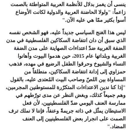
ينسى أن يغمز بدلال للأنظمة العربية المتواطئة بالصمت
زاعماً: "ولولا الحاضنة العربية والدولية لكانت الأوضاع
أسوأ بكثير ممّا هي عليه الآن
".
ليس هذا الغنج السياسي جديداً عليه، فهو الشخص نفسه
الذي سبق أن دان انتفاضة السكاكين الفلسطينية في مدن
الضفة الغربية ضدّ اعتداءات الصهاينة على مدن الضفة
الغربية وبلداتها عام 2015، حين هدموا البيوت وأهانوا
النساء والشيوخ وحرقوا الطفل الرضيع في مهده، فذهب
حمزاوي إلى إدانة انتفاضة السكاكين، منطلقاً من
المساواة بين اللصّ وصاحب البيت المُعتدى عليه، بالقول
"إذا كنا ندين الاعتداءات المتكرّرة للمستوطنين المجرمين،
وهم جميعاً كذلك، وبغض النظر عن مدى تورّطهم في
ممارسة العنف اليومي ضدّ الفلسطينيين، لأن فعل
الاستيطان يمثّل في ذاته جريمةً وعنفاً، فإننا لا نملك ترف
الصمت على انجرار بعض الفلسطينيين إلى العنف
المضاد
".