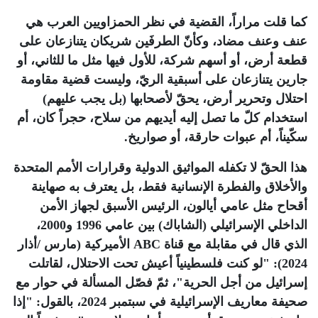
كما قلت مراراً، القضية في نظر الحمزاويين العرب هي
عنف وعنف مضاد، وكأنّ الطرفَين شريكان يتنازعان على
قطعة أرض، أو أسهم شركة، للأول فيها مثل ما للثاني، أو
جارين يتنازعان على أسبقية الريّ، وليست قضية مقاومة
احتلال وتحرير أرض، يحقّ لأصحابها (بل يجب عليهم)
استخدام كلّ ما تصل إليه أيديهم من سلاح، حجراً كان، أم
سكّيناً، أم عبوات حارقة، أو صواريخ
.
هذا الحقّ لا تكفله المواثيق الدولية وقرارات الأمم المتحدة
والأخلاق والفطرة الإنسانية فقط، بل يعترف به صهاينة
أقحاح مثل عامي أيالون، الرئيس الأسبق لجهاز الأمن
الداخلي الإسرائيلي (الشاباك) بين عامي 1996 و2000،
الذي قال في مقابلة مع قناة
ABC
الأميركية (مارس /أذار
2024): "لو كنت فلسطينياً أعيش تحت الاحتلال، لقاتلت
إسرائيل من أجل الحرية"، ثمّ فصّل المسألة في حوار مع
صحيفة معاريف الإسرائيلية في سبتمبر 2024، بالقول: "إذا