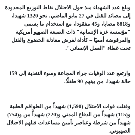
وبلغ عدد الشهداء منذ حول الاحتلال نقاط التوزيع المحدودة
إلى مصائد للقتل في 27 مايو الماضي، نحو 1320 شهيدا،
و8818 مصابا، و45 مفقودا، مع استخدام ما يسمى
"مؤسسة غزة الإنسانية" ذات الصبغة الصهيو أمريكية
والمرفوضة أمميًا – كأداة لفرض معادلة الخضوع والقتل
تحت غطاء "العمل الإنساني"
.
وارتفع عدد الوفيات جراء المجاعة وسوء التغذية إلى 159
حالة شهيدا، من بينهم 90 طفلًا
.
وقتلت قوات الاحتلال (1,590) شهيداً من الطواقم الطبية
و(115) شهيداً من الدفاع المدني و(220) شهيداً من و(754)
شهيداً من شرطة وعناصر تأمين مساعدات قتلهم الاحتلال
الصهيوني
.