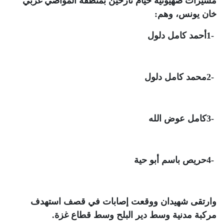
مسيرات صهيونية خيام نازحين بمنطقة المواصي غربي
خان يونس، وهم
:
1-
أحمد كامل دلول
2-
محمد كامل دلول
3-
كامل عوض الله
4-
حريص باسم أبو حية
وارتقى شهيدان ووقعت إصابات في قصف استهدف
مركبة مدنية وسط دير البلح وسط قطاع غزة
.