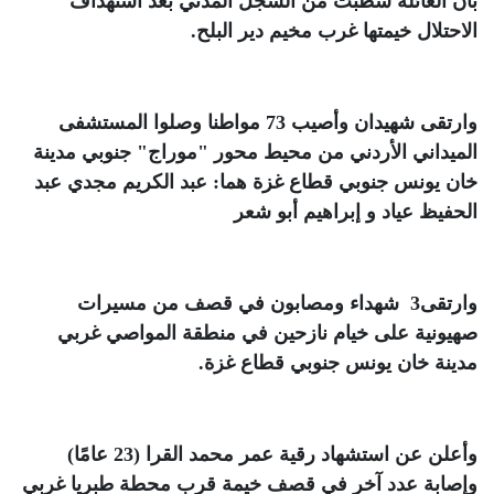
بأن العائلة شُطبت من السجل المدني بعد استهداف
الاحتلال خيمتها غرب مخيم دير البلح
.
وارتقى شهيدان وأصيب 73 مواطنا وصلوا المستشفى
الميداني الأردني من محيط محور "موراج" جنوبي مدينة
خان يونس جنوبي قطاع غزة هما
:
عبد الكريم مجدي عبد
الحفيظ عياد و
إبراهيم أبو شعر
وارتقى3 شهداء ومصابون في قصف من مسيرات
صهيونية على خيام نازحين في منطقة المواصي غربي
مدينة خان يونس جنوبي قطاع غزة
.
وأعلن عن استشهاد رقية عمر محمد القرا (23 عامًا)
وإصابة عدد آخر في قصف خيمة قرب محطة طبريا غربي