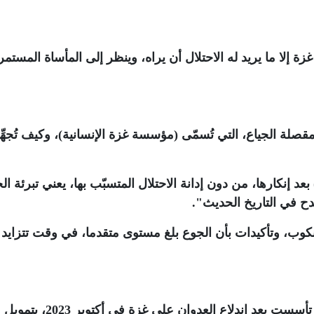
إلا ما يريد له الاحتلال أن يراه، وينظر إلى المأساة المستمر
لة الجياع، التي تُسمّى (مؤسسة غزة الإنسانية)، وكيف تُجهِّ
د إنكارها، من دون إدانة الاحتلال المتسبّب بها، يعني تبرئة ال
دح في التاريخ الحديث"
.
نكوب، وتأكيدات بأن الجوع بلغ مستوى متقدما، في وقت تتزايد 
تجدر الإشارة إلى أن "مؤسسة غزة الإنسانية” تأسست بعد اندلاع العدوان على غزة في أكتوبر 2023، بتمويل