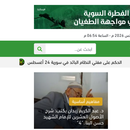
لى مفتي النظام البائد في سورية 24 أغسطس
تصاعد القلق الصهي
مفاهيم أساسية
د. عبد الكريم زيدان يكتب: شرح
الأصول العشرين للإمام الشهيد
حسن البنا.."4"