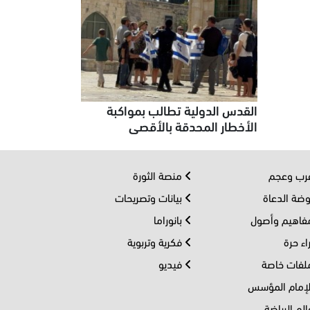
القدس الدولية تطالب بمواكبة
الأخطار المحدقة بالأقصى
ب وعجم
منصة الثورة
ضة الدعاة
بيانات وتصريحات
اهيم وأصول
بانوراما
اء حرة
فكرية وتربوية
فات خاصة
فيديو
إمام المؤسس
لم الرياضة