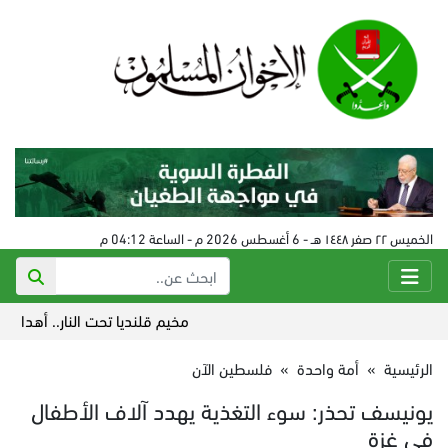
الخميس ٢٢ صفر ١٤٤٨ هـ - 6 أغسطس 2026 م - الساعة 04:12 م
مخيم قلنديا تحت النار.. أهداف العد
الرئيسية
»
أمة واحدة
»
فلسطين الآن
يونيسف تحذر: سوء التغذية يهدد آلاف الأطفال
في غزة