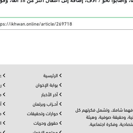
ومستوطنين بالضفة، ما لا يقل عن 1012 مواطنا، وأصابوا نحو 7 آلاف، إضافة إلى اعتقال أكثر من 18 أ
tps://ikhwan.online/article/269718
الرئيسية
عر
بوابة الإخوان
رو
آخر الأخبار
مف
أحــزاب وبرلمان
آر
 فهما شاملا، وتشمل فكرتهم كل
حوارات وتحقيقات
مل
ية، وحقيقة صوفية، وهيئة
حقوق وحريات
ال
تصادية، وفكرة اجتماعية.
مجتمع الإخوان
عا