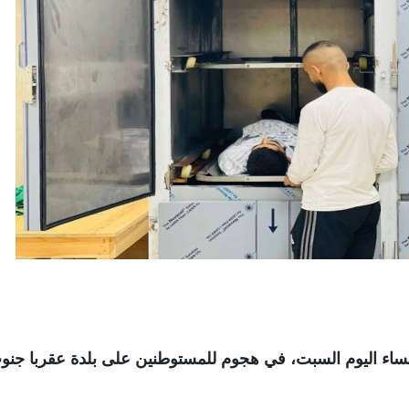
خرون بالرصاص، مساء اليوم السبت، في هجوم للمستوطنين على بلدة عقربا جن