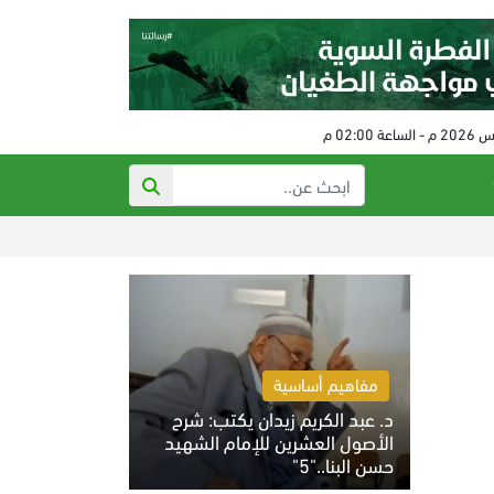
العدو الصهيوني 
مفاهيم أساسية
د. عبد الكريم زيدان يكتب: شرح
الأصول العشرين للإمام الشهيد
حسن البنا.."5"