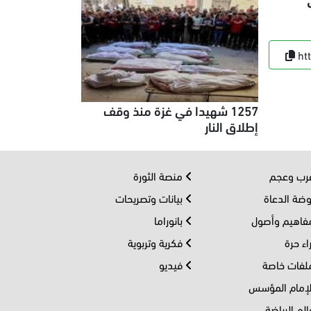
لفا، وفق
ht
1257 شهيدا في غزة منذ وقف
إطلاق النار
ب وعجم
منصة الثورة
ضة الدعاة
بيانات وتصريحات
اهيم وأصول
بانوراما
اء حرة
فكرية وتربوية
فات خاصة
فيديو
إمام المؤسس
لم الرياضة