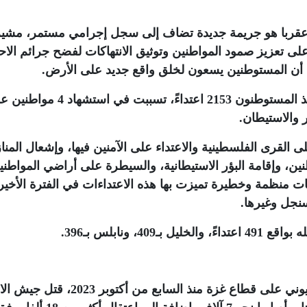
 عقربا هو جريمة جديدة تضاف إلى سجل إجرامي مستمر، مشير
 على تعزيز صمود المواطنين وتوثيق الانتهاكات لفضح جرائم الاح
ى أن المستوطنين يسعون لخلق واقع جديد على الأرض
.
وخلال النصف الأول من العام الجاري 2025، نفذ المستوطنون 2153 اعتداءً، ت
 والاستيطان
.
القرى الفلسطينية والاعتداء على الآمنين فيها، وإشعال المنا
ين، وإقامة البؤر الاستيطانية، والسيطرة على أراضي المواطني
 منظمة وخطيرة تميزت بها هذه الاعتداءات في الفترة الأخير
سنجل وغيرها
.
، ونابلس بـ396
.
وبموازاة حرب الإبادة التي يشنها الاحتلال الصهيوني على قطاع غزة منذ السابع من 