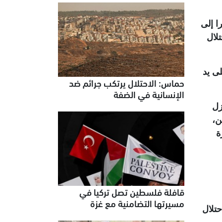
ا إلى
تلال
سببت في استشهاد 4 مواطنين على يد
حماس: الاحتلال يرتكب جرائم ضد
الإنسانية في الضفة
زل
ن،
ة
قافلة فلسطين تصل تركيا في
مسيرتها التضامنية مع غزة
أكتوبر 2023، قتل جيش الاحتلال