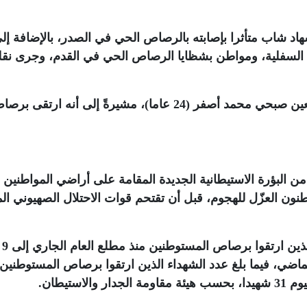
اد شاب متأثرا بإصابته بالرصاص الحي في الصدر، بالإضافة إل
أطراف السفلية، ومواطن بشظايا الرصاص الحي في القدم، وجرى نق
وأعلنت وزارة الصحة، أن الشهيد هو الشاب معين صبحي محمد أصفر (24 عاما)، مشيرةً إلى أنه ارتقى 
البؤرة الاستيطانية الجديدة المقامة على أراضي المواطنين
طنون العزّل للهجوم، قبل أن تقتحم قوات الاحتلال الصهيوني ال
وباستشهاد الشاب أصفر، يرتفع عدد الشهداء الذين ارتقوا برصاص المستوطنين منذ مطلع العام الجاري إلى 9
ع يوليو الماضي، فيما بلغ عدد الشهداء الذين ارتقوا برصاص المستوطنين
.