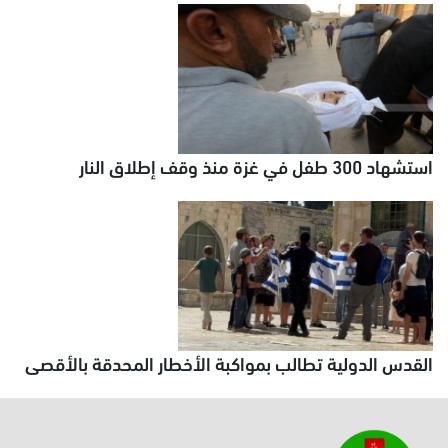
استشهاد 300 طفل في غزة منذ وقف إطلاق النار
القدس الدولية تطالب بمواكبة الأخطار المحدقة بالأقصى