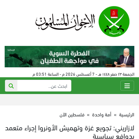
الجمعة ٢٣ صفر ١٤٤٨ هـ - 7 أغسطس 2026 م - الساعة 03:51 م
الرئيسية
»
أمة واحدة
»
فلسطين الآن
لازاريني: تجويع غزة وتهميش الأونروا إجراء متعمد
بدوافع سياسية