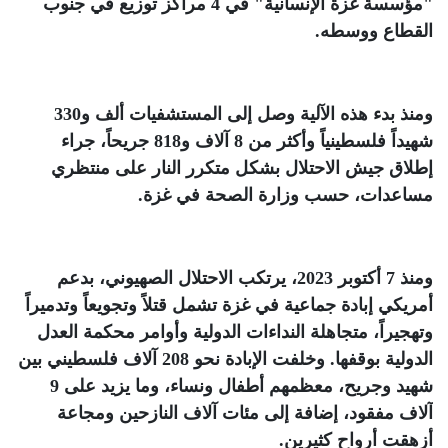
"مؤسسة غزة الإنسانية" في 4 مراكز توزيع في جنوب
القطاع ووسطه
.
ومنذ بدء هذه الآلية وصل إلى المستشفيات ألف و330
شهيداً فلسطينياً وأكثر من 8 آلاف و818 جريحاً، جراء
إطلاق جيش الاحتلال بشكل متكرر النار على منتظري
مساعدات، حسب وزارة الصحة في غزة
.
ومنذ 7 أكتوبر 2023، يرتكب الاحتلال الصهيوني، بدعم
أمريكي إبادة جماعية في غزة تشمل قتلاً وتجويعاً وتدميراً
وتهجيراً، متجاهلة النداءات الدولية وأوامر محكمة العدل
الدولية بوقفها. وخلفت الإبادة نحو 208 آلاف فلسطيني بين
شهيد وجريح، معظمهم أطفال ونساء، وما يزيد على 9
آلاف مفقود، إضافة إلى مئات آلاف النازحين ومجاعة
أزهقت أرواح كثيرين
.