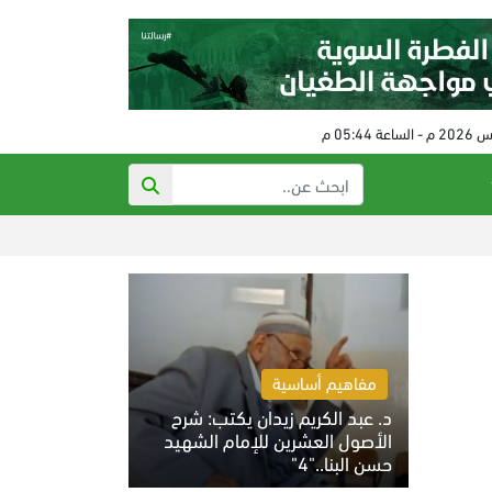
ذي أتلانتك: تهدي
مفاهيم أساسية
د. عبد الكريم زيدان يكتب: شرح
الأصول العشرين للإمام الشهيد
حسن البنا.."4"