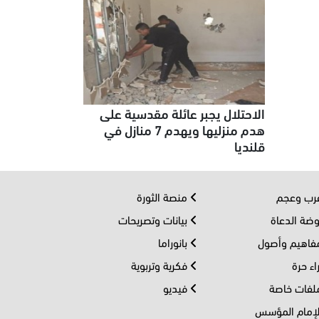
الاحتلال يجبر عائلة مقدسية على
هدم منزليها ويهدم 7 منازل في
قلنديا
ب وعجم
منصة الثورة
ضة الدعاة
بيانات وتصريحات
اهيم وأصول
بانوراما
اء حرة
فكرية وتربوية
فات خاصة
فيديو
إمام المؤسس