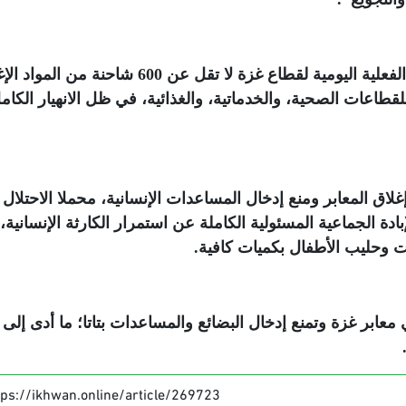
وأكد المكتب في بيان له، الأحد، أن الاحتياجات الفعلية اليومية لقطاع غزة لا تقل عن 600 شاحنة م
للقطاعات الصحية، والخدماتية، والغذائية، في ظل الانهيار الكام
غلاق المعابر ومنع إدخال المساعدات الإنسانية، محملا الاحتلال
ة الجماعية المسئولية الكاملة عن استمرار الكارثة الإنسانية،
ات وحليب الأطفال بكميات كافية
.
ني معابر غزة وتمنع إدخال البضائع والمساعدات بتاتا؛ ما أدى إلى
tps://ikhwan.online/article/269723