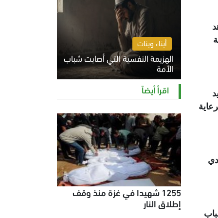
د
ة
أبناء وبنات
الهزيمة النفسية التي أصابت شباب
الأمة
الخميس 6 أغسطس 2026 11:12 ص
اقرأ أيضاً
د
رعاية
دي
1255 شهيدا في غزة منذ وقف
إطلاق النار
باب