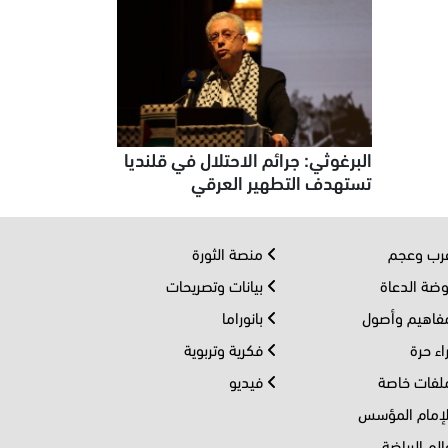
البرغوثي: جرائم الاحتلال في قلنديا
تستهدف التطهير العرقي
ب وعجم
منصة الثورة
ضة الدعاة
بيانات وتصريحات
اهيم وأصول
بانوراما
اء حرة
فكرية وتربوية
فات خاصة
فيديو
إمام المؤسس
لم الرياضة