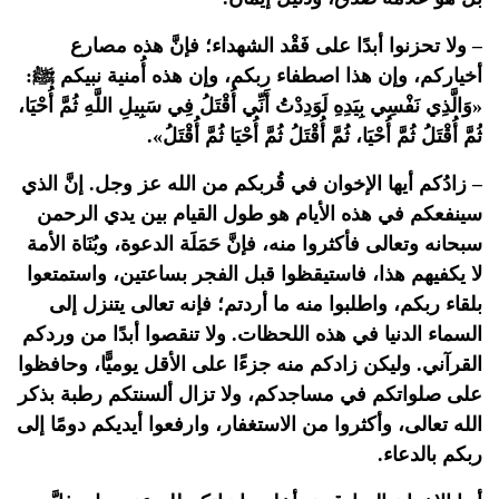
– ولا تحزنوا أبدًا على فَقْد الشهداء؛ فإنَّ هذه مصارع
أخياركم، وإن هذا اصطفاء ربكم، وإن هذه أُمنية نبيكم ﷺ:
«وَالَّذِي نَفْسِي بِيَدِهِ لَوَدِدْتُ أَنِّي أُقْتَلُ فِي سَبِيلِ اللَّهِ ثُمَّ أُحْيَا،
ثُمَّ أُقْتَلُ ثُمَّ أُحْيَا، ثُمَّ أُقْتَلُ ثُمَّ أُحْيَا ثُمَّ أُقْتَلُ».
– زادُكم أيها الإخوان في قُربكم من الله عز وجل. إنَّ الذي
سينفعكم في هذه الأيام هو طول القيام بين يدي الرحمن
سبحانه وتعالى فأكثروا منه، فإنَّ حَمَلَة الدعوة، وبُنَاة الأمة
لا يكفيهم هذا، فاستيقظوا قبل الفجر بساعتين، واستمتعوا
بلقاء ربكم، واطلبوا منه ما أردتم؛ فإنه تعالى يتنزل إلى
السماء الدنيا في هذه اللحظات. ولا تنقصوا أبدًا من وردكم
القرآني. وليكن زادكم منه جزءًا على الأقل يوميًّا، وحافظوا
على صلواتكم في مساجدكم، ولا تزال ألسنتكم رطبة بذكر
الله تعالى، وأكثروا من الاستغفار، وارفعوا أيديكم دومًا إلى
ربكم بالدعاء.