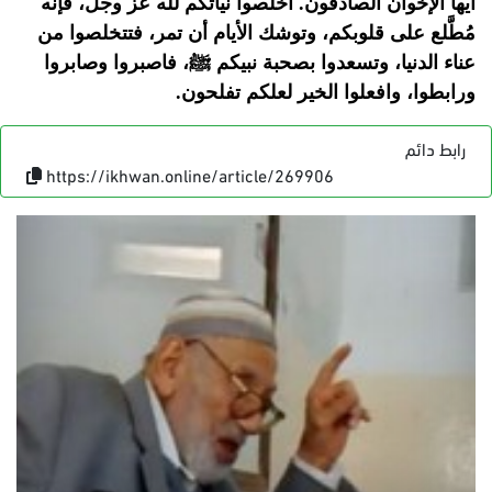
أيها الإخوان الصادقون. أخلصوا نياتكم لله عز وجل، فإنَّه
مُطَّلع على قلوبكم، وتوشك الأيام أن تمر، فتتخلصوا من
عناء الدنيا، وتسعدوا بصحبة نبيكم ﷺ، فاصبروا وصابروا
ورابطوا، وافعلوا الخير لعلكم تفلحون.
رابط دائم
https://ikhwan.online/article/269906