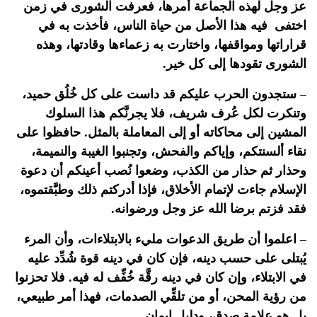
عز وجل لهذه الجماعة أمرها، فعرفت الشورى في زمن
اختفى فيه هذا الأصل من حياة الناس، فأخذت به في
قراراتها ومواقفها، واختارت به زعماءها وقادتها، وهذه
الشورى تقودها إلى كل خير.
– ستجدون الحرب عليكم قد داست على كل خُلُق حميد،
وتنكرت لكل عُرف شريف، فلا يجرنَّكم هذا السلوك
المشين إلى محاكاته أو إلى المعاملة بالمثل. حافظوا على
نقاء ألسنتكم، وإياكم والفحش، وتجنبوا الغيبة والنميمة،
وحذار ثم حذار من الكذب، وضعوا نُصب أعينكم أن دعوة
الإسلام جاءت لإتمام الأخلاق، فإذا أدركتم ذلك وطبَّقتموه،
فقد فزتم برضا الله عز وجل ورضوانه.
– اعلموا أن طريق الدعوات مليء بالابتلاءات، وأن المرء
يُبتلى على حسب دينه، فإن كان في دينه قوة شُدِّد عليه
في الابتلاء، وإن كان في دينه رقَّة خُفِّف له فيه. فلا تحزنوا
من رؤية المحن، أو من تلقِّي الصدمات، فهذا أمر طبيعي،
بل هو علامة صدق، ودليل إيمان.