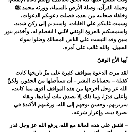
وحملة القرآن، وصلة الأرض بالسماء، وورثه محمد ﷺ
وخلفاء صحابته من بعده، فضلت دعوتكم الدعوات،
وسمت غايتكم علي الغايات، واستندتم إلى ركن شديد،
واستمسكتم بالعروة الوثقي لالتي ا انفصام له، وأخذتم بنور
مبين وقد التبست علي الناس المسالك وضلوا سواء
السبيل، والله غالب على أمره.
أيها الأخ الوفيّ
لقد مرت الدعوة بمواقف كثيرة على مرِّ تاريخها كانت
كفيلة – بحسابات البشر – أن تستأصلها من الجذور، ولكنَّ
الله عز وجل أخرجها من هذه المواقف أقوى مما كانت،
وأعلى قدرًا، وما ذلك إلا بصدق نيات أوتادها، ونقاء
سريرتهم، وحسن توجهم إلى الله، ورغبتهم الأكيدة في
نصرة دينه، وإعزاز شرعه.
– فلنبق على هذه الحالة مع الله، يرفع الله عز وجل قدر