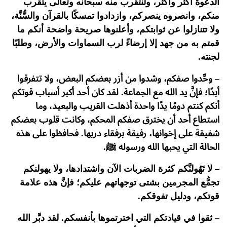
الدعوة أكثر وأكثر، ولنتقرب منه سبحانه وتعالى يتقرب
منكم، وانصروه ينصركم، وازدادوا تمسكًا بالقرآن والسُّنَّة،
ولا تتنازلوا عن ثوابتكم، وأعلنوها صريحة واضحة أنكم ما
قمتم به من جهد إلا إرضاءً لرب السماوات والأرض، وطلبًا
لجنته.
– وحِّدوا صفكم، وشدوا من أزر بعضكم البعض، ولا تتفرقوا
أبدًا؛ فإنَّ يد الله مع الجماعة. لقد كان أحد أكبر أسباب قوتكم
أنكم كنتم دومًا يدًا واحدة أذهلت القريب والبعيد، وما
استطاع أحد أن يخترق صفكم المحكم، وكانت قلوب بعضكم
شفيقة على إخوانها، رفيقة برفقاء دربها. فحافظوا على هذه
الحالة التي يحبها الله ورسوله ﷺ.
– لا تَهُولنَّكم كثرة الضربات الآن واشتدادها، ولا يهولنكم
تجمُّع المجرمين بشتى توجهاتهم عليكم؛ فإنَّ هذه علامة
قوتكم، ودليل تفوقكم.
– ثقوا في قيادتكم التي اخترتموها بأنفسكم. لقد دبَّر الله