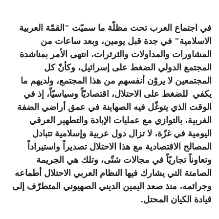
في اجتماع العرب تحت مظلّة ما سميّت "القمّة العربية
الاسلامية" في جدة قبل يومين، وبعد ساعات من
المشاورات والمداولات والثرثرات، انتهى الأمر بمناشدة
المجتمع الدولي الضغط على إسرائيل، وكأنّ كل
المجتمعين لا يروْن أنفسهم من هذا المجتمع، ولديهم ما
يكفي للضغط على الاحتلال، اقتصاديّاً وسياسيّاً، إذ في
الوقت الذي يتوغّل فيه الصهاينة في عمق أراضي الضفة
الغربية، بالتوازي مع عمليات الإبادة والتطهير العرقي
اليومية في غزّة، لا تزال دول عربية وإسلامية تتبادل
المصالح الاقتصادية مع هذا الاحتلال تصديراً واستيراداً
وتعاوناً تجاريّاً في مجالات شتّى، وتلك هي الجريمة
الصامتة التي يشارك فيها النظام العربي الاحتلال أطماعه
وجرائمه، منذ صعد اليمين الديني الصهيوني المتطرّف إلى
قيادة الكيان المحتل
.