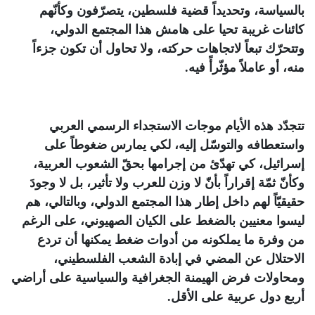
بالسياسة، وتحديداً قضية فلسطين، يتصرّفون وكأنّهم
كائنات غريبة تحيا على هامش هذا المجتمع الدولي،
وتتحرّك تبعاً لاتجاهات حركته، ولا تحاول أن تكون جزءاً
منه، أو عاملاً مؤثّرأً فيه
.
تتجدّد هذه الأيام موجات الاستجداء الرسمي العربي
واستعطافه والتوسّل إليه، لكي يمارس ضغوطاً على
إسرائيل، كي تهدّئ من إجرامها بحقّ الشعوب العربية،
وكأنّ ثمّة إقراراً بأنّ لا وزن للعرب ولا تأثير، بل لا وجودَ
حقيقيّاً لهم داخل إطار هذا المجتمع الدولي، وبالتالي، هم
ليسوا معنيين بالضغط على الكيان الصهيوني، على الرغم
من وفرة ما يملكونه من أدوات ضغط يمكنها أن تردع
الاحتلال عن المضي في إبادة الشعب الفلسطيني،
ومحاولات فرض الهيمنة الجغرافية والسياسية على أراضي
أربع دول عربية على الأقل
.