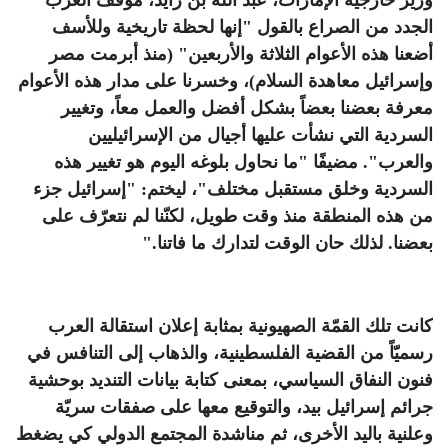
وزير خارجية الإمارات، عبد الله بن زايد، موقف العرب
الجدد من الصراع بالقول "إنها لحظة تاريخية وللأسف
أضعنا هذه الأعوام الثلاثة والأربعين" (منذ أبرمت مصر
وإسرائيل معاهدة السلام)، وخسرنا على مدار هذه الأعوام
معرفة بعضنا بعضاً بشكل أفضل والعمل معاً، وتغيير
السردية التي نشأت عليها أجيال من الإسرائيليين
والعرب". مضيفًا "ما نحاول بلوغه اليوم هو تغيير هذه
السردية وخلق مستقبل مختلف"، ليختم: "إسرائيل جزء
من هذه المنطقة منذ وقت طويل، لكنّنا لم نتعرّف على
بعضنا. لذلك حان الوقت لتدارك ما فاتنا
".
كانت تلك القمّة الصهيونية بمثابة إعلان استقالة العرب
رسميّاً من القضية الفلسطينية، والذهاب إلى التنافس في
فنون النفاق السياسي، بمعنى كتابة بيانات التنديد بوحشية
جرائم إسرائيل بيد، والتوقيع معها على صفقات سريّة
وعلنية باليد الأخرى، ثم مناشدة المجتمع الدولي كي يضغط