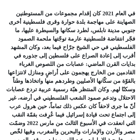
في العام 2021 كان إقدام مجموعات من المستوطنين
الصهاينة على مهاجمة بلدة حوارة وقرى فلسطينية أخرى
جنوبي مدينة نابلس، لطرد سكانها والسيطرة عليها، ما
فجّر انتفاضة فلسطينية عارمة توجّتها ملحمة الصمود
الفلسطيني في حي الشيخ جرّاح فيما بعد، وكان المشهد
أقرب إلى إعادة الصراع على فلسطين إلى جذوره في
بدايات القرن الماضي: عصابات من اللصوص الغرباء
القادمين من الخارج يهجمون على أراضٍ ومنازل لانتزاعها
بالقوّة من سكّانها الأصليين وطردهم منها واتخاذها وطناً
وسكنًا لهم. وكان المنتظر هبّة رسمية عربية تردع عصابات
الاحتلال وتدعم صمود الشعب الفلسطيني في أرضه، غير
أنّ ما جرى لاحقاً كان عكس ذلك تماماً، حين هرول عرب
إلى اجتماع تحت قيادة إسرائيل فيما عُرِفت بقمّة النقب
التي انعقدت في الأسبوع الثالث من مارس 2022 وضمّت
مصر والأردن والإمارات والبحرين والمغرب، وفيها لخّص