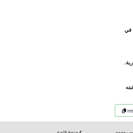
 في
.
بته
ht
ب وعجم
منصة الثورة