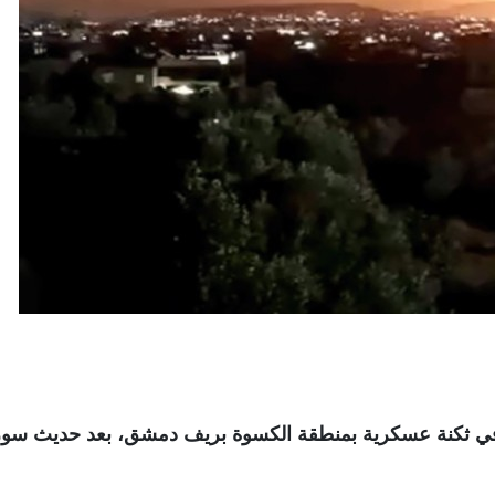
ا في ثكنة عسكرية بمنطقة الكسوة بريف دمشق، بعد حديث سو