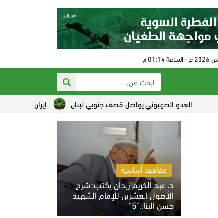
دو الصهيوني يواصل قصف جنوبي لبنان
إيران تضع شروطا لفتح مضيق
مفاهيم أساسية
د. عبد الكريم زيدان يكتب: شرح
الأصول العشرين للإمام الشهيد
حسن البنا.."5"