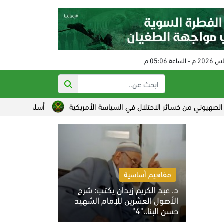
ئر الاحتلال في السياسة الأمريكية
أسلحة حديثة للجيش السوداني..
مفاهيم أساسية
د. عبد الكريم زيدان يكتب: شرح
الأصول العشرين للإمام الشهيد
حسن البنا.."4"