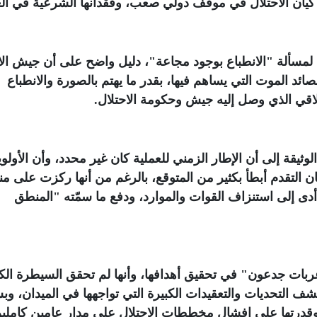
كيان الاحتلال في موقف دولي صعب، وفقدانها الشرعية في ال
ة لمسألة "الانطباع بوجود مجاعة"، دليل واضح على أن جيش الا
مصائد الموت التي يساهم فيها، بقدر ما يهتم بالصورة والانطباع
لاقي الذي وصل إليه جيش وحكومة الاحتلال
.
ثيقة إلى أن الإطار الزمني للعملية كان غير محدد، وأن الأولو
ن التقدم أبطأ بكثير من المتوقع، بالرغم من أنها ركزت على م
أدى إلى استنزاف القوات والموارد، ودفع ما سمّته "المنطق
ربات جدعون" في تحقيق أهدافها، وأنها لم تحقق السيطرة الك
 التحديات والتعقيدات الكبيرة التي تواجهها في الميدان، و
 وقدرتها على إفشال مخططات الاحتلال على مدار عامين كاملي