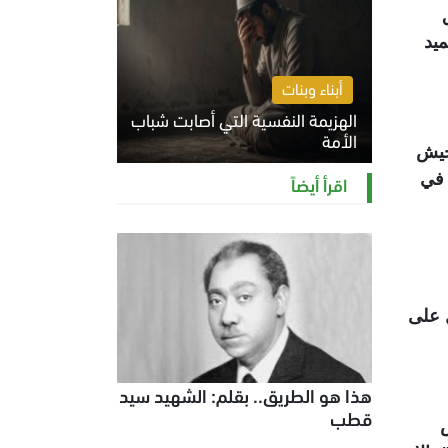
ميد
أبناء وبنات
الهزيمة النفسية التي أصابت شباب
الأمة
جيش
الخميس 6 أغسطس 2026 11:12 ص
 في
اقرأ أيضاً
ل على
هذا هو الطريق.. بقلم: الشهيد سيد
قطب