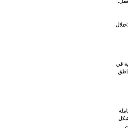
عمل
.
حتلال
ية في
ناطق
املة
بشكل
ن