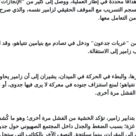
فا محددة في إطار العملية، ووصل إلى كثير من "الإنجازات"،
 ينسجم التسريب مع الموقف الحقيقي لزامير نفسه، والذي صرح 
ن التعامل معها
.
 من "عربات جدعون" ودخل في تصادم مع بنيامين نتنياهو، وقد ا
زامير إلى الاستقالة
.
ها، والبطء في الحركة في الميدان، يشيران إلى أن زامير يحاو
تنياهو؛ لمنع استنزاف جنوده في معركة لا يرى فيها جدوى، أو 
 الفشل مرة أخرى
.
دابير زامير، تؤكد الخشية من الفشل مرة أخرى؛ وهو ما كُش
هم في غزة؛ بسبب الضغط والجدل داخل المجتمع الصهيوني حول جد
إلى المقرات، بينما سيلتحق النصف الآخر بالكتائب التي ستح