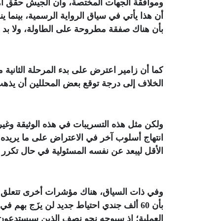
وموافقة الجهات المختصة، وأن الجيش حقق أهدا
أن هذا يأتي في سياق الرواية الرسمية، بينما
بأن هناك صفقة مطروحة على الطاولة، ولا بد م
كما أن زامير اعترض على بدء المرحلة الثانية
الخلاف إلى درجة توقع بعض المحللين أن يذهب 
ولكن مثل هذه التسريبات في هذه الوثيقة وغير
انتهاج أسلوب آخر في الاعتراض على ما يريده ن
الأقل ليبعد عن نفسه المسئولية في حال تكرر
وفي ذات السياق، هناك مؤشرات أخرى تتعلق بت
بأن 60 ألف جندي احتياط جديد لن يزَج ب
العملية؛ إذ سيوجه نحو نصف الذين سيستدعون 