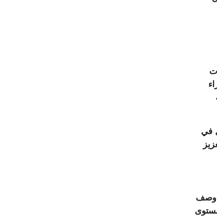
ت
اء
ة
ل في
زيز
ق وصف
مستوى