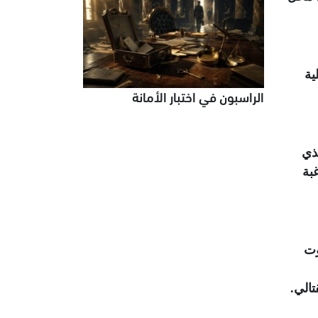
ية
الراسبون في اختبار الأمانة
ذي
بة
وت
الي.