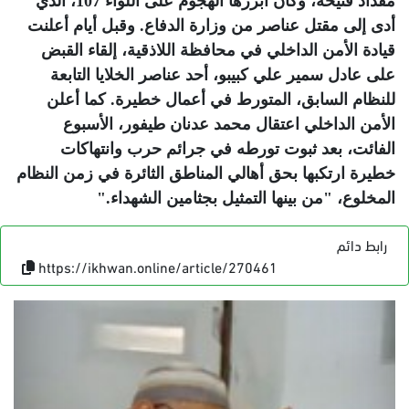
مقداد فتيحة، وكان أبرزها الهجوم على اللواء 107، الذي
أدى إلى مقتل عناصر من وزارة الدفاع. وقبل أيام أعلنت
قيادة الأمن الداخلي في محافظة اللاذقية، إلقاء القبض
على عادل سمير علي كبيبو، أحد عناصر الخلايا التابعة
للنظام السابق، المتورط في أعمال خطيرة. كما أعلن
الأمن الداخلي اعتقال محمد عدنان طيفور، الأسبوع
الفائت، بعد ثبوت تورطه في جرائم حرب وانتهاكات
خطيرة ارتكبها بحق أهالي المناطق الثائرة في زمن النظام
المخلوع، "من بينها التمثيل بجثامين الشهداء
".
رابط دائم
https://ikhwan.online/article/270461