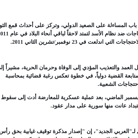
باب المساءلة على الصعيد الدولي، وتركز على أحداث قمع الثو
دلعت في 23 نوفمبر/تشرين الثاني 2011
.
 العمد والتعذيب المؤدي إلى الوفاة وحرمان الحرية، مشيراً إل
 ومتابعة القضية دولياً، في خطوة تعكس رغبة قضائية بمحاسبة
احتجاجات الشعبية
.
الأسد هاربًا من دمشق إلى روسيا في 8 ديسمبر الماضي، بعد عملية عسكرية للمعارضة أدت إلى سقوط
بداد عانت منها سورية على مدار عقود
.
ـ"العربي الجديد"، إن "إصدار مذكرة توقيف غيابية بحق رأس