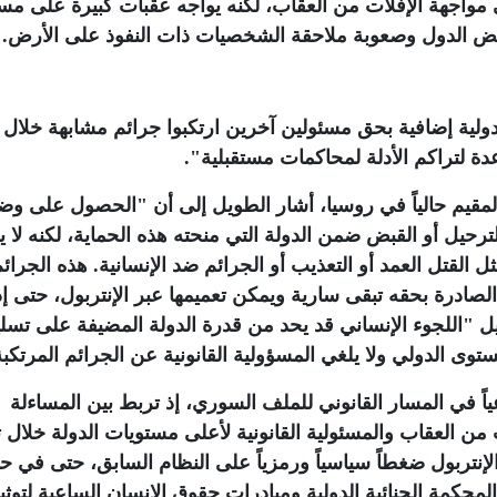
ي مواجهة الإفلات من العقاب، لكنه يواجه عقبات كبيرة على م
بعض الدول وصعوبة ملاحقة الشخصيات ذات النفوذ على الأرض
.
ولية إضافية بحق مسئولين آخرين ارتكبوا جرائم مشابهة خلال
دة لتراكم الأدلة لمحاكمات مستقبلية".
المقيم حالياً في روسيا، أشار الطويل إلى أن "الحصول على وض
حيل أو القبض ضمن الدولة التي منحته هذه الحماية، لكنه لا ي
 القتل العمد أو التعذيب أو الجرائم ضد الإنسانية. هذه الجرائ
يف الصادرة بحقه تبقى سارية ويمكن تعميمها عبر الإنتربول، حتى إذ
طويل "اللجوء الإنساني قد يحد من قدرة الدولة المضيفة على تسل
وى الدولي ولا يلغي المسؤولية القانونية عن الجرائم المرتكبة
ياً في المسار القانوني للملف السوري، إذ تربط بين المساءلة
 من العقاب والمسئولية القانونية لأعلى مستويات الدولة خلال 
لإنتربول ضغطاً سياسياً ورمزياً على النظام السابق، حتى في ح
لمحكمة الجنائية الدولية ومبادرات حقوق الإنسان الساعية لتوثي