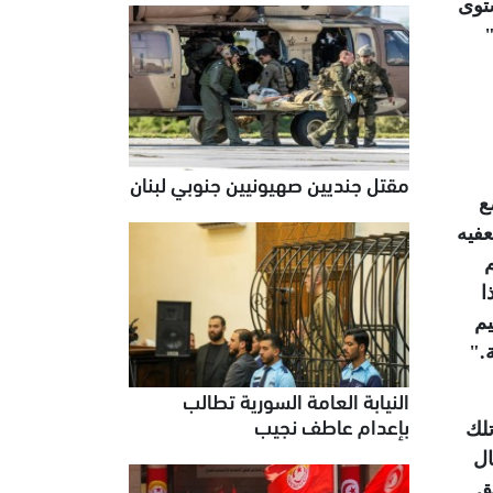
ستوى
"
مقتل جنديين صهيونيين جنوبي لبنان
ع
عفيه
م
ا
يم
".
النيابة العامة السورية تطالب
بإعدام عاطف نجيب
تلك
ال
ق