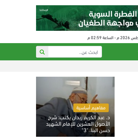
رفع عقوبات عن إير
مفاهيم أساسية
د. عبد الكريم زيدان يكتب: شرح
الأصول العشرين للإمام الشهيد
حسن البنا.."3"