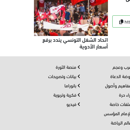
ht
اتحاد الشغل التونسي يندد برفع
أسعار الأدوية
ب وعجم
منصة الثورة
ضة الدعاة
بيانات وتصريحات
اهيم وأصول
بانوراما
اء حرة
فكرية وتربوية
فات خاصة
فيديو
إمام المؤسس
لم الرياضة