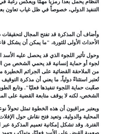
النظام يحمل بعداً رمزياً مهمًا ويعكس رغبة ف
التنفيذ الدولي، خصوصاً في ظل غياب تعاون 
وأضاف أن المذكرة قد تفتح المجال لتحقيقات د
الأحداث الأولى للثورة، "ما يمكن أن يشكل قاع
وحول تأثير اللجوء الذي قد يحصل عليه الأسد 
لجوء أو حماية إنسانية قد يحمي الشخص من التر
من الملاحقة القضائية على الجرائم الخطيرة مثل
تُعتبر استثناءً دولياً، ما يعني أن مذكرة التوق
صعّبت حماية اللجوء تنفيذها فعليًا". وتابع ال
الشخص، لكنه لا يوقف متابعة القضية على المست
ويعتبر مراقبون أن هذه الخطوة تمثل تحولاً نوع
المحلية والدولية، وتعيد فتح نقاش حول الإفلات
الفترة. وقد تشكل إمكانية تعميم المذكرة عبر ا
صعوبة القبض على الأسد فعليًا، وتواكب جهود ا