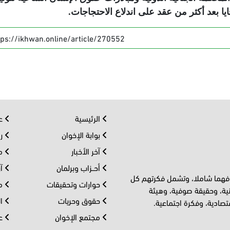
يا بعد أكثر من عقد على اندلاع الاحتجاجات
.
tps://ikhwan.online/article/270552
الرئيسية
عر
بوابة الإخوان
رو
آخر الأخبار
مف
أحــزاب وبرلمان
آر
 فهما شاملا، وتشمل فكرتهم كل
حوارات وتحقيقات
مل
ية، وحقيقة صوفية، وهيئة
حقوق وحريات
ال
تصادية، وفكرة اجتماعية.
مجتمع الإخوان
عا