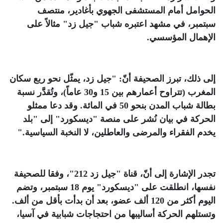
الحوامل أمام المستشفى الجهوي بأغادير، منتصف
سبتمبر، في مشهد اعتبره شباب "جيل زد" مثالاً على
الإهمال المؤسسي
.
إلى ذلك، تبرز الصحيفة أنّ: "جيل زد، يمثّل نحو ربع سكان
المغرب (تتراوح أعمارهم بين 15 و30 عاماً)، وتُقدَّر نسبة
بطالة شباب المدن بنحو 50 في المائة. وقد دعا ممثلو
الحركة في بيان نُشر على منصة "ديسكورد" إلى "بلد
يخدم الفقراء والمرضى والعاطلين، لا النخبة السياسية
".
تجدر الإشارة إلى أنّ، قناة "جيل زد 212"، وفقا للصحيفة
نفسها، انطلقت على "ديسكورد" يوم 18 سبتمبر، وتضم
اليوم أكثر من 120 ألف عضو، بعد أن بدأت بأقل من ألف.
وتستلهم الحركة أساليبها من احتجاجات شبابية في آسيا،