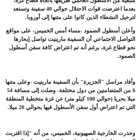
متبقية من الأسطول العالمي طريقها باتجاه قطاع غزة،
بعدما اعترضت قوات الاحتلال حوالي 40 سفينة وتستعد
لترحيل النشطاء الذين كانوا على متنها إلى أوروبا
.
وأعلن أسطول الصمود -مساء أمس الخميس- على مواقع
التواصل الاجتماعي أن السفينة مارينيت تواصل إبحارها
نحو قطاع غزة، برغم أنه تم اعتراض كافة سفن أسطول
الصمود
.
وأفاد مراسل "الجزيرة" بأن السفينة مارينيت -وعلى متنها
6 من المتضامنين من دول مختلفة- وصلت إلى مسافة 54
ميلا بحريا (حوالي 100 كيلو متر) عن غزة متخطية المنطقة
التي تم اعتراض أول سفن الأسطول فيها بحوالي 20 ميلا
.
وحذرت الخارجية الصهيونية، الخميس، من أنه "إذا اقتربت