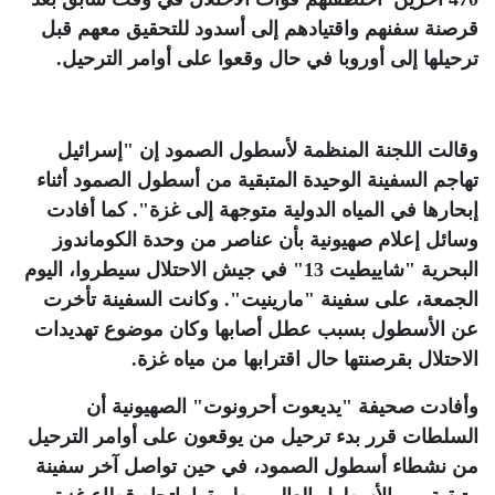
قرصنة سفنهم واقتيادهم إلى أسدود للتحقيق معهم قبل
ترحيلها إلى أوروبا في حال وقعوا على أوامر الترحيل
.
وقالت اللجنة المنظمة لأسطول الصمود إن "إسرائيل
تهاجم السفينة الوحيدة المتبقية من أسطول الصمود أثناء
إبحارها في المياه الدولية متوجهة إلى غزة". كما أفادت
وسائل إعلام صهيونية بأن عناصر من وحدة الكوماندوز
البحرية "شاييطيت 13" في جيش الاحتلال سيطروا، اليوم
الجمعة، على سفينة "مارينيت". وكانت السفينة تأخرت
عن الأسطول بسبب عطل أصابها وكان موضوع تهديدات
الاحتلال بقرصنتها حال اقترابها من مياه غزة
.
وأفادت صحيفة "يديعوت أحرونوت" الصهيونية أن
السلطات قرر بدء ترحيل من يوقعون على أوامر الترحيل
من نشطاء أسطول الصمود، في حين تواصل آخر سفينة