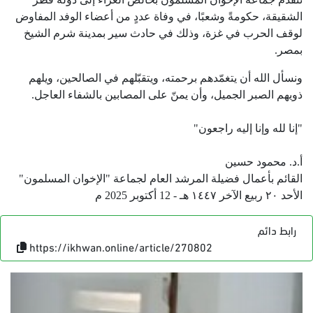
الشقيقة، حكومةً وشعبًا، في وفاة عددٍ من أعضاء الوفد المفاوض
لوقف الحرب في غزة، وذلك في حادث سير بمدينة شرم الشيخ
بمصر.
ونسأل الله أن يتغمّدهم برحمته، ويتقبّلهم في الصالحين، ويلهم
ذويهم الصبر الجميل، وأن يمنّ على المصابين بالشفاء العاجل.
"إنا لله وإنا إليه راجعون"
أ.د. محمود حسين
القائم بأعمال فضيلة المرشد العام لجماعة "الإخوان المسلمون"
الأحد ٢٠ ربيع الآخر ١٤٤٧ هـ - 12 أكتوبر 2025 م
رابط دائم
https://ikhwan.online/article/270802