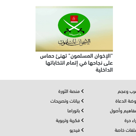
"الإخوان المسلمون" تهنئ حماس
على نجاحها في إتمام انتخاباتها
الداخلية
ب وعجم
منصة الثورة
ضة الدعاة
بيانات وتصريحات
اهيم وأصول
بانوراما
اء حرة
فكرية وتربوية
فات خاصة
فيديو