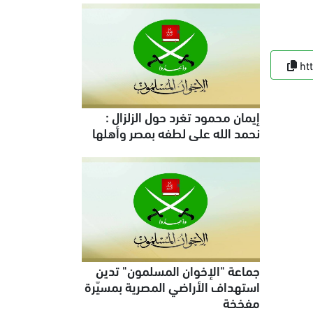
ht
إيمان محمود تغرد حول الزلزال :
نحمد الله على لطفه بمصر وأهلها
جماعة "الإخوان المسلمون" تدين
استهداف الأراضي المصرية بمسيّرة
مفخخة