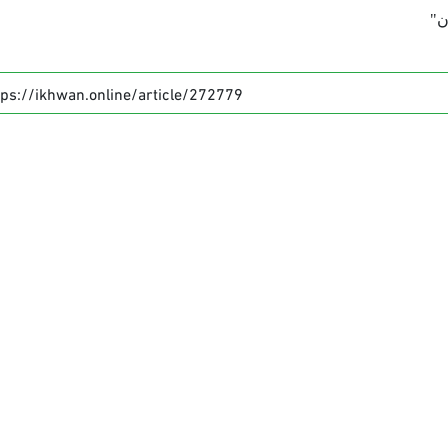
ن"
tps://ikhwan.online/article/272779