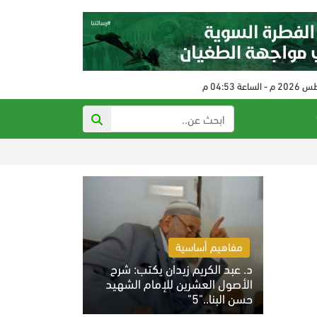
لبنان يعتقل لواء
مفاهيم أساسية
د. عبد الكريم زيدان يكتب: شرح
الأصول العشرين للإمام الشهيد
حسن البنا.."5"