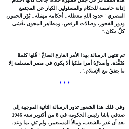
هذه المشاعر في جمل قصيرة حادة، جاءت كأنها أحكام
إدانة حاسمة للحكام والمسئولين الكبار عن المجتمع
المصري "حدود اللهِ معطلة.. أحكامه مهمَلَة.. بُؤَر الخمور،
ودور الفجور، وصالات الرقص، ومظاهر المجون تغْشى
كلَّ مكان."
ثم تنتهي الرسالة بهذا الأمر القارع الصاخّ "قُلها كلمةً
مُنَقًّذة، وأصدرْهُ أمرا ملكيا ألا يكون في مصر المسلمة إلا
ما يتفقُ مع الإسلام.".
* * *
وفي فلك هذا الشعور تدور الرسالة الثانية الموجهة إلى
صدقي باشا رئيس الحكومة في 8 من أكتوبر سنة 1946
بعد أن غدر بالشعب، ومالأَ المستعمر، ولم يَفِ بما وعد.