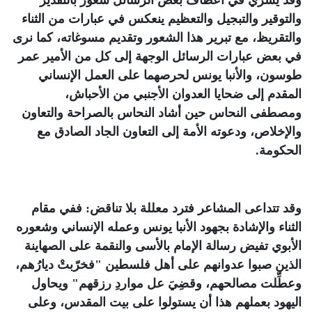
وقد يسري في أعطاف بعض الرسائل شعور بالتقدير
والتوقير والتبجيل والتعظيم ينعكس في عبارات من الثناء
والتقريظ، مع تبرير هذا الشعور وتقديم مسوغاته، كما نرى
في بعض عبارات الرسائل الوجهة إلى كل من الأمير عمر
طوسون، والأنبا يونس لحرصهما على العمل الإنساني
المقدم إلى ضحايا العدوان الأجنبي من الأحباش،
ومصطفى النحاس حين أشاد النحاس بالصراحة والتعاون
والإخلاص، ودعوته الأمة إلى التعاون الجاد الصادق مع
الحكومة.
وقد تتداعى المشاعر فترد معللة بلا تناقض: ففي مقام
الثناء والإشادة بجهود الأنبا يونس وعمله الإنساني وشعوره
الأبوي تفيض رسالة الإمام بالأسى والنقمة على الصهاينة
الذين صبوا عدوانهم على أهل فلسطين "فخرّبتْ ديارُهم،
وعطِّلت مصالحهم، وقضِيَ عل مواردِ رزقهم" ويحاول
اليهود بعملهم هذا أن يستولوا على بيت المقدس، وعلى