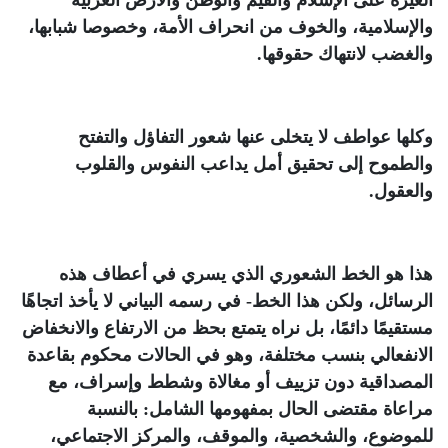
الغيرة على الإسلام والقيم والوطن والأرض العربية
والإسلامية، والخوف من انحراف الأمة، وخصوصا شبابها،
والغضب لانتهاك حقوقها.
وكلها عواطف لا يتخلى عنها شعور التفاؤل والتفتح
والطموح إلى تحقيق أمل يداعب النفوس والقلوب
والعقول.
هذا هو الخط الشعوري الذي يسري في أعطاف هذه
الرسائل، ولكن هذا الخط- في رسمه البياني لا يأخذ اتجاهًا
مستقيمًا دائمًا، بل نراه يتمتع بحظ من الارتفاع والانخفاض
الانفعالي بنسب مختلفة، وهو في الحالات محكوم بقاعدة
المصداقية دون تزييف أو مغالاة وشطط وإسراف، مع
مراعاة مقتضى الحال بمفهومها الشامل: بالنسبة
للموضوع، والشخصية، والموقف، والمركز الاجتماعي،