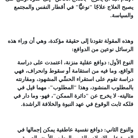
يصبح العلاج علاجًا "نوعيًّا" في أقطار النفس والمجتمع
والسياسة.
وهذه المقولة تقودنا إلى حقيقة مؤكدة، وهي أن وراء هذه
الرسائل نوعين من الدوافع:
النوع الأول: دوافع عقلية منزنة، اعتمدت على دراسة
الواقع، وما فيه من استقامة أو سقوط وانحراف، فهي
دراسة تقوم على استقراء الحسِّي المشهود، ومقارنته
بالمطلوب المنشود، وهذا "المطلوب"- مهما قيل في
مثاليته- لا يخرج عن "دائرة الممكن"، فهو- وما دار في
فلكه ثابت الوقوع في عهد النبوة والخلافة الراشدة.
والنوع الثاني: دوافع نفسية عاطفية يمكن إجمالها في