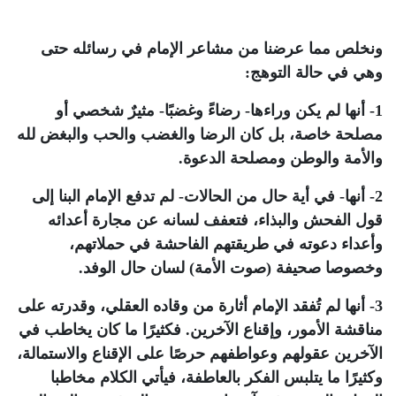
ونخلص مما عرضنا من مشاعر الإمام في رسائله حتى
وهي في حالة التوهج:
1- أنها لم يكن وراءها- رضاءً وغضبًا- مثيرٌ شخصي أو
مصلحة خاصة، بل كان الرضا والغضب والحب والبغض لله
والأمة والوطن ومصلحة الدعوة.
2- أنها- في أية حال من الحالات- لم تدفع الإمام البنا إلى
قول الفحش والبذاء، فتعفف لسانه عن مجارة أعدائه
وأعداء دعوته في طريقتهم الفاحشة في حملاتهم،
وخصوصا صحيفة (صوت الأمة) لسان حال الوفد.
3- أنها لم تُفقد الإمام أثارة من وقاده العقلي، وقدرته على
مناقشة الأمور، وإقناع الآخرين. فكثيرًا ما كان يخاطب في
الآخرين عقولهم وعواطفهم حرصًا على الإقناع والاستمالة،
وكثيرًا ما يتلبس الفكر بالعاطفة، فيأتي الكلام مخاطبا