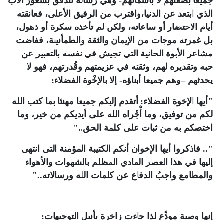
جميعا بصفتهم لا بأسمائهم- وهي رسالة تتدفق بشعور الأب
الذي ابتعد عن الدنيا،واقترب من الرفيق الأعلى، فعانقته
أيام الاحتضار أو ساعاته، ولكن لم تأخذه سكرة أو ذهول،
بل غمرته موجات من الإيمان والثقة والطمأنينة، ففاضت
مشاعر الأبوة الحانية التي تجيش في نفسه بالتعبير عن
حبه وتقديره لهم، وثقته في عزيمتهم وقُدرتهم، فهو لا
يحدثهم –وهم جميعا أبناؤه- إلا بالإخْوة الفضلاء:
"أيها الإخوة الفضلاء: أتقدم إليكم جميعا مهنئا بما كتب الله
لكم من توفيق، وما أْجْراه الله على أيديكم من خير، وما
اختصكم به من ثبات على كلمة الحق.."
".. فاذكروا أيها الإخوان أنكم الكتيبة المؤمنة التى انتهى
إليها في هذا العصر المادي المظلم بالشهوات والأهواء
والمطامع واجبُ الدفاع عن كلمات الله ورسالاته.."
إنها وصية مودِّع لذا جاءت زاخرة بأنبل التوجيهات: