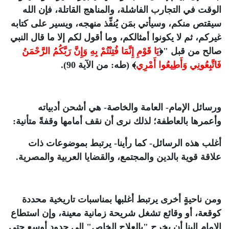
الوقت في التجارب الفاشلة، والمناهج القاتلة، فإن الله
سيقتص منكم، وسيأتي بمَن يُنفِّذ منهجه، ويسير على كتابه
غيركم، ثم لا يكونوا أمثالكم، وما أقول لكم إلا ما قال النبي
صالح من قبل "﴿
يَا قَوْمِ إِنَّمَا فُتِنْتُمْ بِهِ وَإِنَّ رَبَّكُمُ الرَّحْمَنُ
فَاتَّبِعُونِي وَأَطِيعُوا أَمْرِي
﴾ (طه: من الآية 90).
ورسائل الإمام- العامة والخاصة- هي أشحن أدبياته
وأعمرها بالعاطفة؛ لذلك نرى أن نقف أمامها وقفةً متأنية:
أغلب هذه الرسائل- كما رأينا- يرتبط بموضوعات ذات
علاقة قوية بالدين والمجتمع، والقضايا العربية والمصرية.
ومن ناحيةٍ أخرى يرتبط أغلبها بمناسبات تاريخية محددة
كوقعة، أو وقائع تشغل شريحة زمانية معينة، وإن استطاع
الإمام البنا أن يخرج "بالعلاج الخاص" إلى حدود أوسع حتى