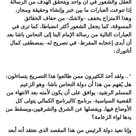
العقل والشعور في آن واحد ويتحقق الهدف من الرسالة
إذا تنوعت العبارات ما بين خبر وإنشاء وحقيقة ومجاز،
وهذا الامتزاج يخفف –ولاشك- من حفاف الحقائق
المسوقة، كما يجعل الشعور أكثر انضباطا، كما ترى في
العبارات التالية من رسالة الإمام البنا إلى النحاس باشا بعد
أن أبدى إعجابه المفرط- في تصريح له- بمصطفى كمال
أتاتورك:
".. ولقد أخذ الكثيرون ممن طالعوا هذا التصريح يتساءلون:
هل يُفهم من هذا أن دولة النحاس باشا- وهو الزعيم
المسلم الرشيد- يوافق على أن يكون لأمته بعد الانتهاء من
القضية السياسية- برنامج كالبرنامج الكمالي يتولى كل
الأوضاع فيها، ويفصلها عن الشرق والشرقيين،ويسقط من
يدها لواء الزعامة؟
وإنا نعيذ دولة الرئيس من هذا المقصد الذى نعتقد أنه أبعد