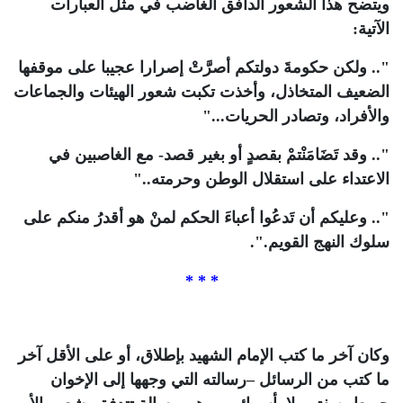
ويتضح هذا الشعور الدافق الغاضب في مثل العبارات
الآتية:
".. ولكن حكومةَ دولتكم أصرَّتْ إصرارا عجيبا على موقفها
الضعيف المتخاذل، وأخذت تكبت شعور الهيئات والجماعات
والأفراد، وتصادر الحريات..."
".. وقد تَضَامَنْتمْ بقصدٍ أو بغير قصد- مع الغاصبين في
الاعتداء على استقلال الوطن وحرمته.."
".. وعليكم أن تَدعُوا أعباءَ الحكم لمنْ هو أقدرُ منكم على
سلوك النهج القويم.".
* * *
وكان آخر ما كتب الإمام الشهيد بإطلاق، أو على الأقل آخر
ما كتب من الرسائل –رسالته التي وجهها إلى الإخوان