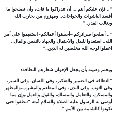
".. فإن عليكم أنتم ... أن تتدراكوا ما فات، وأن تصلحوا ما
أفسد الباشوات والخواجات.. ومهزوم من يحارب الله
ويغالب القدر.."
".. أصلحوا سرائركم –أحسنوا أعمالكم- استقيموا على أمر
الله.. استعدوا للبذل والاحتمال والجهاد بالنفس والمال..
اعملوا لوجه الله مخلصين له الدين.."
ويختم وصيته بأن يجعل الإخوان شعارهم النظافة:
"النظافة في الضمير والتفكير، وفي اللسان، وفي السير،
وفي الثوب، وفي البدن، وفي المطعم والمشرب،والمظهر
والمسكن، والتعامل والمسلك، والقول والعمل،وإن مما
أوصى به الرسول عليه الصلاة والسلام أمته "تنظفوا حتى
تكونوا كالشامة بين الأمم.".