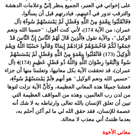
على إخواني في العنبر، الجميع ينظر إليَّ وعلامات الدهشة
والترقب تدور في أعينهم، فبادرتهم قبل أن يسألوا،
﴿فَانْقَلَبُوا بِنِعْمَةٍ مِنْ اللَّهِ وَفَضْلٍ لَمْ يَمْسَسْهُمْ سُوءٌ﴾ (آل
عمران: من الآية 174)، لأني كنت أقول: "حسبنا الله ونعم
الوكيل"، والآية تقول ﴿الَّذِينَ قَالَ لَهُمْ النَّاسُ إِنَّ النَّاسَ قَدْ
جَمَعُوا لَكُمْ فَاخْشَوْهُمْ فَزَادَهُمْ إِيمَانًا وَقَالُوا حَسْبُنَا اللَّهُ وَنِعْمَ
الْوَكِيلُ (173) فَانْقَلَبُوا بِنِعْمَةٍ مِنْ اللَّهِ وَفَضْلٍ لَمْ يَمْسَسْهُمْ
سُوءٌ وَاتَّبَعُوا رِضْوَانَ اللَّهِ وَاللَّهُ ذُو فَضْلٍ عَظِيمٍ (174)﴾ (آل
عمران)، قد تحققت الآية بكل معانيها، وتعلمنا منها أن جزاء
"حسبي الله ونعم الوكيل" هو أنهم ﴿لَمْ يَمْسَسْهُمْ سُوءٌ﴾،
فعشنا جميعًا هذه المعاني العظيمة، وكأنَّ الآية نزلت لتوها
من لدن رب العالمين، وهذه من المواقف العظيمة التي
تبين أن تعلق الإنسان بالله تعالى وارتباطه به لا شك أنه
عصمة للإنسان، فقد حقق الله لي ما لم أكن أحلم به،
بعدما ظننتُ أني معذب لا محالة.
معاني الأخوة