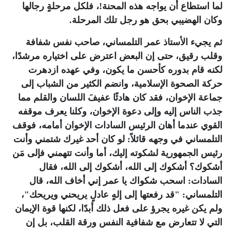
لما استطاع أن يواجه هذه المحنة!، فلكل مرحلةٍ رجالها
وكان الهضيبي بحق هو رجل تلك المرحلة.
ثم يجيء الأستاذ عمر التلمساني، صاحب نفس شفافة
وقلب رقيق، حتى إن البعض اعترض على اختياره مرشدًا،
لكنه قام بدوره كأحسن ما يكون، وفي عهده ازدهرت
حركة الصحوة الإسلامية، وانضم الكثير من الشباب إلى
جماعة الإخوان، فقد كان هادئًا عفيفَ اللسان والقلم مما
جذب الناس إليه وإلى دعوة الإخوان، وكلنا يعرف موقفه
القوي عندما أهان الرئيس السادات الإخوان أمامه، فوقف
التلمساني في وجهه قائلاً: لو كان أحد غيرك شتمني وأنت
رئيس الجمهورية لشكوته إليك، أما وأنت تتهمني فإلى مَن
أشكوك؟ أشكوك إلى الله، أشكوك إلى الله، فقال
السادات: اسحب شكواك يا عمر إني أخاف الله، قال
التلمساني: "قد رفعتها إلى إلهٍ عادلٍ يريحني ويريحك"،
ولم يكن غيره يجرؤ على فعل ذلك أبدًا، لكنها قوة الإيمان
التي لا تتعارض مع شفافية النفس ورقة القلب، بل إن