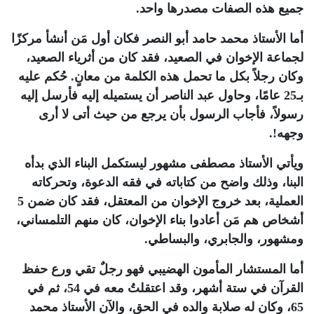
جميع هذه الصفات مصدرها واحد.
أما الأستاذ محمد حامد أبو النصر فكان أول مَن أنشأ مركزًا
لجماعة الإخوان في الصعيد، فقد كان من أثرياء الصعيد،
وكان رجلاً بكل ما تحمل هذه الكلمة من معانٍ. حُكم عليه
بـ25 عامًا، وحاول عبد الناصر أن يستميله إليه فأرسل إليه
رسولاً، فأجاب الرسول بأن يرجع من حيث أتى لا أرى
وجهه!.
ويأتي الأستاذ مصطفى مشهور ليستكمل البناء الذي بدأه
البنا، وذلك واضح من كتاباته في فقه الدعوة، وتحركاته
العملية، بعد خروج الإخوان من المعتقل، فقد كان ضمن 5
أشخاص هم مَن أعادوا بناء الإخوان، كان منهم التلمساني،
ومشهور، والجابري، والبساطي.
أما المستشار المأمون الهضيبي فهو رجلٌ تقي ورع حفظ
القرآن في ستة أشهر، وقد اعتقلتُ معه في 54، ثم في
65، وكان له صلابة والده في الحق، والآن الأستاذ محمد