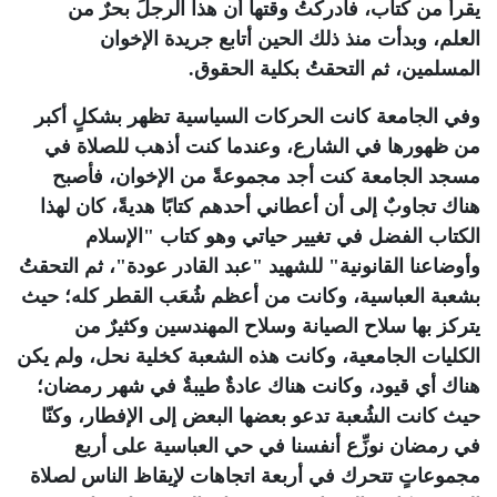
يقرأ من كتاب، فأدركتُ وقتها أن هذا الرجلَ بحرٌ من
العلم، وبدأت منذ ذلك الحين أتابع جريدة الإخوان
المسلمين، ثم التحقتُ بكلية الحقوق.
وفي الجامعة كانت الحركات السياسية تظهر بشكلٍ أكبر
من ظهورها في الشارع، وعندما كنت أذهب للصلاة في
مسجد الجامعة كنت أجد مجموعةً من الإخوان، فأصبح
هناك تجاوبٌ إلى أن أعطاني أحدهم كتابًا هديةً، كان لهذا
الكتاب الفضل في تغيير حياتي وهو كتاب "الإسلام
وأوضاعنا القانونية" للشهيد "عبد القادر عودة"، ثم التحقتُ
بشعبة العباسية، وكانت من أعظم شُعَب القطر كله؛ حيث
يتركز بها سلاح الصيانة وسلاح المهندسين وكثيرٌ من
الكليات الجامعية، وكانت هذه الشعبة كخلية نحل، ولم يكن
هناك أي قيود، وكانت هناك عادةٌ طيبةٌ في شهر رمضان؛
حيث كانت الشُعبة تدعو بعضها البعض إلى الإفطار، وكنّا
في رمضان نوزِّع أنفسنا في حي العباسية على أربع
مجموعاتٍ تتحرك في أربعة اتجاهات لإيقاظ الناس لصلاة