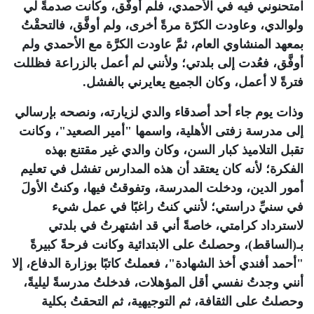
امتحنوني فيه في الأحمدي، فلم أوفَّق، وكانت صدمةً لي
ولوالدي، وعاودت الكرّة مرةً أخرى، ولم أوفَّق، فالتحقْتُ
بمعهد المنشاوي العام، ثمَّ عاودت الكرَّة مع الأحمدي ولم
أوفَّق، فعُدت إلى بلدتي؛ ولأنني لم أعمل بالزراعة فظللت
فترةً لا أعمل، وكان الجميع يعايرني بالفشل.
وذات يوم جاء أحد أصدقاء والدي لزيارته، ونصحه بإرسالي
إلى مدرسة زفتى الأهلية، واسمها "أمير الصعيد"، وكانت
تقبل التلاميذ كبار السن، وكان والدي غير مقتنع بهذه
الفكرة؛ لأنه كان يعتقد أن هذه المدارس تفشل في تعليم
أمور الدين، ودخلت المدرسة، وتفوقتُ فيها، وكنتُ الأولَ
في سنيِّ دراستي؛ لأنني كنتُ راغبًا في عمل شيء
لاسترداد كرامتي، خاصةً أني قد اشتهرتُ في بلدتي
بـ(الساقط)، وحصلتُ على الابتدائية وكانت فرحةً كبيرةً
"أحمد أفندي أخذ الشهادة"، فعملتُ كاتبًا بوزارة الدفاع، إلا
أنني وجدتُ نفسي أقل المؤهلات، فدخلتُ مدرسةً ليليةً،
وحصلتُ على الثقافة، ثم التوجيهية، ثم التحقتُ بكلية