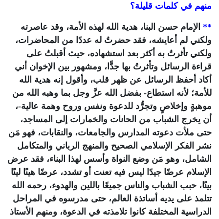
منهم في كلمات قليلة؟
**
الإمام حسن البنا، هدية الله لهذه الأمة، وقد عاصرته
ولكني لم أعايشه، فقد حضرتُ له عددًا من المحاضرات،
ولكني تأثرتُ به أكثر بعد استشهاده، حيث أقبلتُ على
قراءة الرسائل وتأثرتُ بها جدًّا، ومشهور بين الإخوان أني
أكاد أحفظ الرسائل عن ظهر قلب، وأقول إنه هدية الله
للأمة؛ لأنه استطاع- بفضل الله عزَّ وجل بما وهبه الله من
موهبةٍ وإخلاصٍ وتجرُّد للدعوة ونفس وروح وهمة عالية-،
أن يخرج الشباب من الحانات والخمارات إلى المساجد،
حتى ملأت دعوته المدارس والجامعات، والنقابات، فهو مَن
نشر الفكر الإسلامي الصحيح والمنهج الرباني والمتكامل
الشامل، وهو مَن وضع النواة وأسس لهذا البناء، فقد عرض
الإسلام عرضًا جيدًا ليس فيه تعنت أو تشدد، عرضًا هينًا لينًا
بينًا، حبب الشباب والناس جميعًا باللين والهدوء، رحمه الله
تتلمذ على يديه أساتذة العالم، حتى مدرسوه في المراحل
الدراسية المختلفة كانوا تلامذته في الدعوة، ومنهم الأستاذ