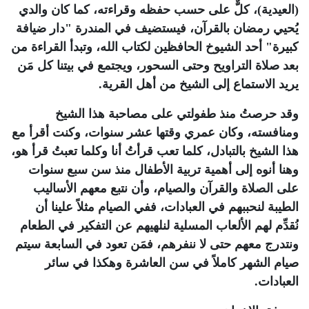
(العيدية)، كلٌّ على حسب حفظه وقراءته، كما كان والدي
يُحيي رمضان بالقرآن، فيستضيف في المندرة "دار ضيافة
كبيرة" أحد الشيوخ الحافظين لكتاب الله، وتبدأ القراءة من
بعد صلاة التراويح وحتى السحور، ويجتمع في بيتنا كل مَن
يريد الاستماع إلى الشيخ من أهل القرية.
وقد حرصتُ منذ طفولتي على مصاحبة هذا الشيخ
ومنافسته، وكان عمري وقتها عشر سنوات، وكنت أقرأ مع
هذا الشيخ بالتبادل، كلما تعب قرأتُ أنا وكلما تعبتُ قرأ هو،
وهنا أنوه إلى أهمية تربية الأطفال منذ سن سبع سنوات
على الصلاة والقرآن والصيام، وأن نتبع معهم الأساليب
الطيبة لنحببهم في العبادات، ففي الصيام مثلاً علينا أن
نُقدِّم لهم الألعاب المسلية لنلهيهم عن التفكير في الطعام
ونتدرج معهم حتى لا ننفرهم، فمَن تعود في السابعة سيتم
صيام الشهر كاملاً في سن العاشرة وهكذا في سائر
العبادات.