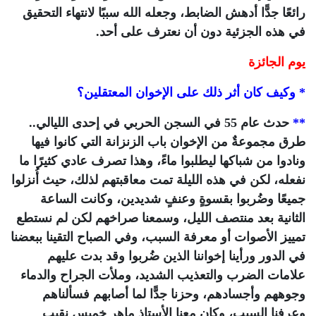
رائعًا جدًّا أدهش الضابط، وجعله الله سببًا لانتهاء التحقيق
في هذه الجزئية دون أن نعترف على أحد.
يوم الجائزة
* وكيف كان أثر ذلك على الإخوان المعتقلين؟
**
حدث عام 55 في السجن الحربي في إحدى الليالي..
طرق مجموعةٌ من الإخوان باب الزنزانة التي كانوا فيها
ونادوا من شباكها ليطلبوا ماءً، وهذا تصرف عادي كثيرًا ما
نفعله، لكن في هذه الليلة تمت معاقبتهم لذلك، حيث أُنزلوا
جميعًا وضُربوا بقسوةٍ وعنفٍ شديدين، وكانت الساعة
الثانية بعد منتصف الليل، وسمعنا صراخهم لكن لم نستطع
تمييز الأصوات أو معرفة السبب، وفي الصباح التقينا ببعضنا
في الدور ورأينا إخواننا الذين ضُربوا وقد بدت عليهم
علامات الضرب والتعذيب الشديد، وملأت الجراح والدماء
وجوههم وأجسادهم، وحزنا جدًّا لما أصابهم فسألناهم
وعرفنا السبب، وكان معنا الأستاذ ماهر خميس نقيب