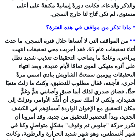
والذكر والدعاء، فكانت دورةً إيمانيةً مكثفةً على أعلى
مستوى، لم تكن تُتاح لنا خارج السجن.
* ماذا تذكر من مواقف في هذه الفترة؟
**
من المواقف التي لا أنساها خلال فترة السجن، ما حدث
أثناء تحقيقات عام 65، فقد أجريت معي تحقيقات انتهت
ببراءتي، وعادةً ما يصاحب التحقيقات تعذيب شديد نظل
على أثره منهكي القوى تمامًا لأيام عديدة، وبعد انتهاء
التحقيقات بيومين سمعتُ الشاويش ينادي اسمي مرةً
أخرى، فأجبته، فقال مطلوب للتحقيق، وكنتُ ما زلتُ متعبًا
جدًّا، فضاق صدري لذلك أيما ضيق وأصابني همٌّ وغمٌّ
شديدان، ولكني لا أملك سوى أن أُنفِّذ الأوامر، ونزلتُ إلى
مكان التحقيق مع الإخوان الواردة أسماؤهم في الكشف
الجديد، وبدأ التحضير للتحقيق من جديد، وقد أمرونا أن
نكرر حركة "جلوس ثم وقوف" بشكلٍ متواصلٍ وكنا في
شهر أغسطس، وهو شهر شديد الحرارة والرطوبة، وكانت