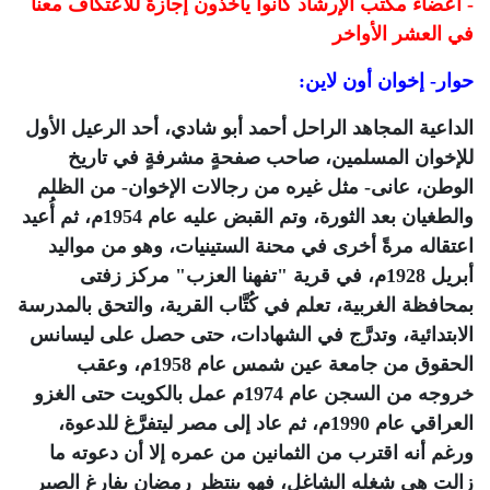
- أعضاء مكتب الإرشاد كانوا يأخذون إجازةً للاعتكاف معنا
في العشر الأواخر
حوار- إخوان أون لاين:
الداعية المجاهد الراحل أحمد أبو شادي، أحد الرعيل الأول
للإخوان المسلمين، صاحب صفحةٍ مشرفةٍ في تاريخ
الوطن، عانى- مثل غيره من رجالات الإخوان- من الظلم
والطغيان بعد الثورة، وتم القبض عليه عام 1954م، ثم أُعيد
اعتقاله مرةً أخرى في محنة الستينيات، وهو من مواليد
أبريل 1928م، في قرية "تفهنا العزب" مركز زفتى
بمحافظة الغربية، تعلم في كُتَّاب القرية، والتحق بالمدرسة
الابتدائية، وتدرَّج في الشهادات، حتى حصل على ليسانس
الحقوق من جامعة عين شمس عام 1958م، وعقب
خروجه من السجن عام 1974م عمل بالكويت حتى الغزو
العراقي عام 1990م، ثم عاد إلى مصر ليتفرَّغ للدعوة،
ورغم أنه اقترب من الثمانين من عمره إلا أن دعوته ما
زالت هي شغله الشاغل، فهو ينتظر رمضان بفارغ الصبر