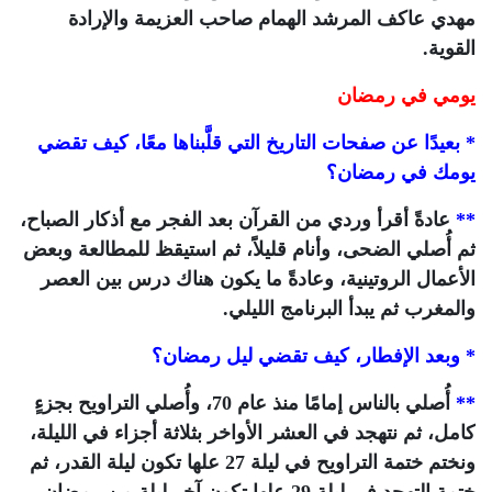
مهدي عاكف المرشد الهمام صاحب العزيمة والإرادة
القوية.
يومي في رمضان
* بعيدًا عن صفحات التاريخ التي قلَّبناها معًا، كيف تقضي
يومك في رمضان؟
**
عادةً أقرأ وردي من القرآن بعد الفجر مع أذكار الصباح،
ثم أُصلي الضحى، وأنام قليلاًَ، ثم استيقظ للمطالعة وبعض
الأعمال الروتينية، وعادةً ما يكون هناك درس بين العصر
والمغرب ثم يبدأ البرنامج الليلي.
* وبعد الإفطار، كيف تقضي ليل رمضان؟
**
أُصلي بالناس إمامًا منذ عام 70، وأُصلي التراويح بجزءٍ
كامل، ثم نتهجد في العشر الأواخر بثلاثة أجزاء في الليلة،
ونختم ختمة التراويح في ليلة 27 علها تكون ليلة القدر، ثم