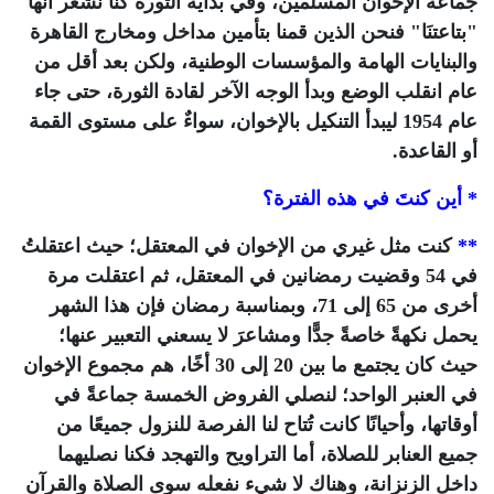
جماعة الإخوان المسلمين، وفي بداية الثورة كنا نشعر أنها
"بتاعتنَا" فنحن الذين قمنا بتأمين مداخل ومخارج القاهرة
والبنايات الهامة والمؤسسات الوطنية، ولكن بعد أقل من
عام انقلب الوضع وبدأ الوجه الآخر لقادة الثورة، حتى جاء
عام 1954 ليبدأ التنكيل بالإخوان، سواءٌ على مستوى القمة
أو القاعدة.
* أين كنتَ في هذه الفترة؟
**
كنت مثل غيري من الإخوان في المعتقل؛ حيث اعتقلتُ
في 54 وقضيت رمضانين في المعتقل، ثم اعتقلت مرة
أخرى من 65 إلى 71، وبمناسبة رمضان فإن هذا الشهر
يحمل نكهةً خاصةً جدًّا ومشاعرَ لا يسعني التعبير عنها؛
حيث كان يجتمع ما بين 20 إلى 30 أخًا، هم مجموع الإخوان
في العنبر الواحد؛ لنصلي الفروض الخمسة جماعةً في
أوقاتها، وأحيانًا كانت تُتاح لنا الفرصة للنزول جميعًا من
جميع العنابر للصلاة، أما التراويح والتهجد فكنا نصليهما
داخل الزنزانة، وهناك لا شيء نفعله سوى الصلاة والقرآن