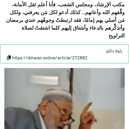
مكتب الإرشاد، ومجلس الشعب، فأنا أعلم ثقل الأمانة،
وفَّقهم الله وأعانهم.. كذلك أدعو لكل مَن يعرفني، ولكل
مَن أصلي بهم إمامًا، فقد ارتبطتُ وجوهُهم عندي برمضان
وأتذكَّرهم بالدعاء وأشتاق إليهم كلما اشتقتُ لصلاة
التراويح
رابط دائم
https://ikhwan.online/article/272882