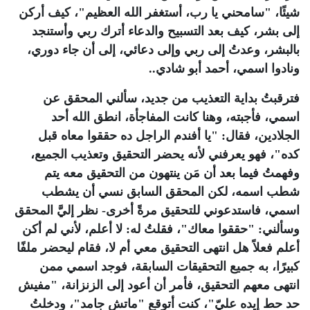
شيئًا، "سامحني يا رب، أستغفر الله العظيم"، كيف أركن
إلى بشر، كيف بعد التسبيح والدعاء أترك ربي وأستنجد
بالبشر، وعدتُ إلى ربي وإلى دعائي، إلى أن جاء دوري،
ونادوا اسمي، أحمد أبو شادي..
فترقبتُ بداية التعذيب من جديد، سألني المحقق عن
اسمي، فأجبته، وهنا كانت المفاجأة، انطق الله أحد
الجلادين، فقال: "يا أفندم الراجل ده حققوا معاه قبل
كده"، فهو يعرفني لأنه يحضر التحقيق وتعذيب الجميع،
وفهمتُ فيما بعد أن مَن ينتهون من التحقيق معه يتم
شطب اسمه، لكن المحقق السابق نسي أن يشطب
اسمي، فاستدعوني للتحقيق مرةً أخرى- نظر إليَّ المحقق
وسألني: "حققوا معاك"، فقلتُ له: لا أعلم، لأني لم أكن
أعلم فعلاً هل انتهى التحقيق معي أم لا، فقام ليحضر ملفًا
كبيرًا، به جميع التحقيقات السابقة، فوجد اسمي ممن
انتهى معهم التحقيق، فأمر أن أعود إلى الزنزانة، "مفيش
حد حط إيده عليّ"، كنت أتوقع "ماتش جامد"، ودخلتُ