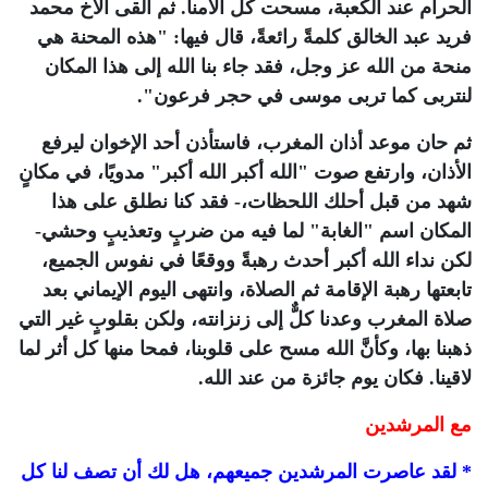
الحرام عند الكعبة، مسحت كل آلامنا. ثم ألقى الأخ محمد
فريد عبد الخالق كلمةً رائعةً، قال فيها: "هذه المحنة هي
منحة من الله عز وجل، فقد جاء بنا الله إلى هذا المكان
لنتربى كما تربى موسى في حجر فرعون".
ثم حان موعد أذان المغرب، فاستأذن أحد الإخوان ليرفع
الأذان، وارتفع صوت "الله أكبر الله أكبر" مدويًا، في مكانٍ
شهد من قبل أحلك اللحظات،- فقد كنا نطلق على هذا
المكان اسم "الغابة" لما فيه من ضربٍ وتعذيبٍ وحشي-
لكن نداء الله أكبر أحدث رهبةً ووقعًا في نفوس الجميع،
تابعتها رهبة الإقامة ثم الصلاة، وانتهى اليوم الإيماني بعد
صلاة المغرب وعدنا كلٌّ إلى زنزانته، ولكن بقلوبٍ غير التي
ذهبنا بها، وكأنَّ الله مسح على قلوبنا، فمحا منها كل أثر لما
لاقينا. فكان يوم جائزة من عند الله.
مع المرشدين
* لقد عاصرت المرشدين جميعهم، هل لك أن تصف لنا كل