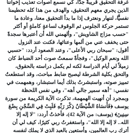
غرفة التحقيق قريبةً جدًّا، كي نسمع أصوات تعذيب إخواننا
الذين يجري معهم التحقيق، والهدف من هذا كله تحطيمنا
نفسيًّا، لننهار ونعترف إذا ما بدأ التحقيق معنا، وعادة ما
تستمر حركة الجلوس ثم الوقوف لساعةٍ كاملةٍ أو أكثر
"حسب مزاج الشاويش"، وألهمني الله أن أعتبرها سجدةً
حتى يخفف عني من ألمها وعنائها، فكنت عند النزول
أقول: "سبحان ربي الأعلى"، وعند الصعود أردد: "حسبي
الله ونعم الوكيل"، وفجأةً سمعتُ صوت أحد الضباط كان
زميلاً لي أيام الدراسة لكنه لم يكمل دراسته بالحقوق،
والتحق بكلية الشرطة ليصبح ضابط مباحث، وقد استطعتُ
تمييز صوته، واستبشرتُ بذلك أيما استبشار، وهمهمت في
نفسي: "أهه سمير جالي أهه"، وفي نفس اللحظة
وبمجرد أن أنهيت الهمهمة، تذكرت الآية الكريمة من سورة
يوسف ﴿فَأَنسَاهُ الشَّيْطَانُ ذِكْرَ رَبِّهِ فَلَبِثَ فِي السِّجْنِ بِضْعَ
سِنِينَ﴾ (يوسف: من الآية 42)، فأخذتُ أردد: "لا إله إلا
الله.. لا إله إلا الله"، واستغفرتُ ربي كثيرًا، كيف لي أن
أترك رب العالمين، وأستعين بالعبد الذي لا يملك لنفسه