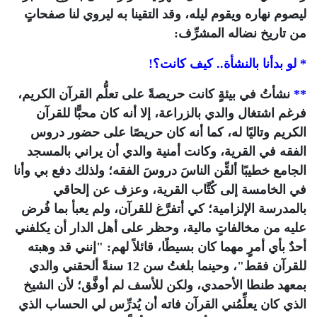
ليصوم نهاره ويقوم ليله، وقد التقينا به ليروي لنا صفحاتٍ
من تاريخ نضاله المشرِّف:
* لو بدأنا بالنشأة.. كيف كانت؟!
**
نشأتُ في بيئةٍ كانت حريصةً على تعلُّم القرآن الكريم،
فرغم اشتغال والدي بالزراعة، إلا أنه كان محبًّا للقرآن
الكريم وتاليًا له، كما أنه كان حريصًا على حضور دروس
الفقه في القرية، وكانت أمنية والدي أن يراني بالمسجد
الجامع خطيبًا ألقِّن الناسَ دروسَ الفقه؛ ولذلك دفع بي وأنا
في الخامسة إلى كُتَّاب القرية، وعزف عن إلحاقي
بالمدرسة الإلزامية؛ كي أتفرَّغ للقرآن، ولم يعبأ بما فُرض
عليه من مخالفاتٍ مالية، وحظر على أهل الدار أن يكلفني
أحدٌ بأي أمرٍ مهما كان بسيطًا، قائلاً لهم: "إنني قد وهبته
للقرآن فقط"، وحينما بلغتُ سن 12 سنةً ألحقني والدي
بمعهد طنطا الأحمدي، ولكن للأسف لم أوفَّق؛ لأن الشيخ
الذي كان يعلِّمُني القرآن فاته أن يُدرِّس لي الحساب الذي