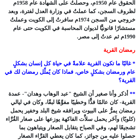
الحقوق عام 1950م، وحصلتُ على الشهادة عام 1958م
لظروف السجن، كما عملتُ في وزارة العدل لفترة، وبعد
خروجي من السجن 1974م سافرتُ إلى الكويت وعملتُ
مستشارًا قانونيًّا لديوان المحاسبة في الكويت حتى عام
1990م ثم عدتُ إلى مصر.
رمضان القرية
* غالبًا ما تكون القرية علامةً في حياة كل إنسان بشكلٍ
عام ورمضان بشكلٍ خاص، فماذا كان يُمثِّل رمضان لك في
القرية؟
**
أذكر وأنا صغير أن الشيخ "عبد الوهاب وهدان"- عمدة
القرية- كان عالمًا فذًّا وخطيبًا مفوَّهًا لبقًا، وكان في ليالي
رمضان يمرُّ على البيوت ويرافقه شيخ البلد وخفير يحمل
(كلوبًا) وآخَر يحمل سلاَّت الفاكهة يوزعها على صغار القُرَّاء
تشجيعًا لهم، وفي الصباح يتقابل الصغار ويتباهون بما
حصلوا عليه من جوائز، كما كان يعطي القرَّاء الصغار