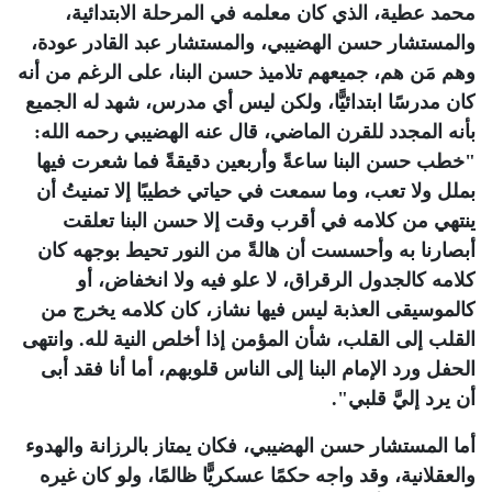
محمد عطية، الذي كان معلمه في المرحلة الابتدائية،
والمستشار حسن الهضيبي، والمستشار عبد القادر عودة،
وهم مَن هم، جميعهم تلاميذ حسن البنا، على الرغم من أنه
كان مدرسًا ابتدائيًّا، ولكن ليس أي مدرس، شهد له الجميع
بأنه المجدد للقرن الماضي، قال عنه الهضيبي رحمه الله:
"خطب حسن البنا ساعةً وأربعين دقيقةً فما شعرت فيها
بملل ولا تعب، وما سمعت في حياتي خطيبًا إلا تمنيتُ أن
ينتهي من كلامه في أقرب وقت إلا حسن البنا تعلقت
أبصارنا به وأحسست أن هالةً من النور تحيط بوجهه كان
كلامه كالجدول الرقراق، لا علو فيه ولا انخفاض، أو
كالموسيقى العذبة ليس فيها نشاز، كان كلامه يخرج من
القلب إلى القلب، شأن المؤمن إذا أخلص النية لله. وانتهى
الحفل ورد الإمام البنا إلى الناس قلوبهم، أما أنا فقد أبى
أن يرد إليَّ قلبي".
أما المستشار حسن الهضيبي، فكان يمتاز بالرزانة والهدوء
والعقلانية، وقد واجه حكمًا عسكريًّا ظالمًا، ولو كان غيره