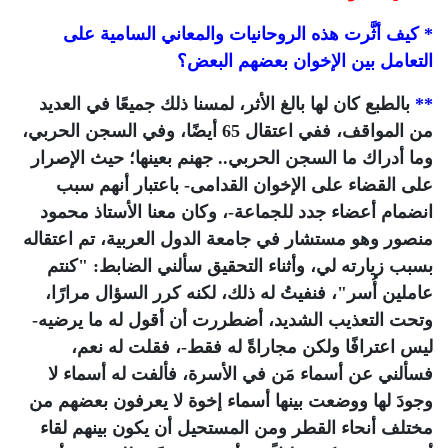
* كيف أثَّرت هذه الروحانيات والمعاني السامية على
التعامل بين الإخوان بعضهم البعض؟
**
بالطبع كان لها بالغ الأثر، لمسنا ذلك جميعًا في العديد
من المواقف، ففي اعتقال 65 أيضًا، وفي السجن الحربي،
وما أدراك ما السجن الحربي.. جهنم بعينها؛ حيث الإصرار
على القضاء على الإخوان القدامى- باعتبار أنهم سبب
انضمام أعضاء جدد للجماعة-، وكان معنا الأستاذ محمود
منصور وهو مستشار في جامعة الدول العربية، تم اعتقاله
بسبب زيارته لي، وأثناء التحقيق سألني الضابط: "كنتم
عاملين أُسر"، فنفيتُ له ذلك، لكنه كرر السؤال مرارًا،
وتحت التعذيب الشديد، أضطررت أن أقول له ما يرضيه-
ليس اعترافًا ولكن مجاراةً له فقط-، فقلت له نعم،
فسألني عن أسماء مَن في الأسرة، فألفت له أسماء لا
وجودَ لها ووضعت بينها أسماء إخوة لا يعرفون بعضهم من
مختلف أنحاء القطر ومن المستحيل أن يكون بينهم لقاء