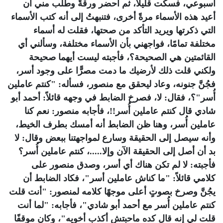
أسبوعي، فسكت قليلاً، ثم أحضر ورقةً وطلب مني أن
أعيد هذه الأسماء مرةً أخرى، فتنبهتُ إلى أنه كتب الأسماء
التي ذكرتها ويريد التأكد من صحتها، فقلت له أسماء
مختلفة تمامًا، فواجهني بأن الأسماء مختلفة، وسألني أي
القائمتين هي الصحيحة؟، فأجبته ليست أيهما صحيحة
ولكني قلت ذلك لأرضيك ما دمت مصرًّا على وجود أسر،
فجُنَّ جنونه، وعاد ليحقق مع منصور، فسأله: "كنتم عاملين
أُسر"؟، فقال: لا، فصرخ الضابط في وجهه قائلاً: أحمد أبو
شادي قال كنتم عاملين أُسر!!، فأجابه منصور: نعم كنا
عاملين أُسر، وهنا ظن الضابط أنه أمسك بطرف الخيط،
وأنه سيصل إلى الحقيقة وسارع لمواجهتنا ببعض وقال: لا
بد أن أصل إلى الحقيقة الآن وإلا.....، كنتم عاملين أُسر؟
فأجبته: لا لم تكن هناك أي أسر، وصدق منصور على
كلامي قائلاً: "ما كناش عاملين أسر"، فكاد الضابط أن
يجُنَّ وصرخ بصوتٍ أعلى موجهًا كلامه لمنصور: "أنت قلت
كنتم عاملين أُسر مع أحمد أبو شادي"، فأجابه: "لما أنت
قلت لي إنه قال كده ماحبتش أكذب أخويه"، وكان موقفًا