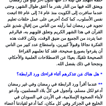
ختمة التهجد في ليلة 29 علها تكون آخر ليلةٍ من رمضان
ويعتق الله فيها من النار بقدر ما أعتق طوال الشهر، وحتى
عندما سافرت إلى الكويت منذ عام 74 إلى عام 80 اتبعت
نفس الأسلوب، كما كنتُ أحرص على عمل حلقات تعليم
تجويد في رمضان لما رأيته من الناس من إقبالٍ شديدٍ على
القرآن في هذا الشهر الكريم وتعلق قلوبهم به، فبالرغم
عما يتردد من الجميع من ضيق الوقت، ولكن لاقت هذه
الفكرة نجاحًا وقبولاً كبيرين، واستطاع عدد كبير من الناس
أن يقرءوا بصورةٍ صحيحة، فقد كنا نعلمهم القراءةَ
الصحيحةَ تلقينًا، بعيدًا عن الاصطلاحات العلمية والأحكام،
ونجحنا في ذلك بفضل الله.
* هل هناك مَن تتذكرهم أثناء قراءتك ورد الرابطة؟
**
عندما أقرأ ورد الرابطة في رمضان وفي غير رمضان
أدعو لكل مسلم، وأتجول في كلِّ بلاد المسلمين، وأدعو
لأبناء الصحوة الإسلامية، في الأردن في السودان في
الخليج في الجزائر وفي كل مكان، كما أدعو لقيادتنا أعضاء