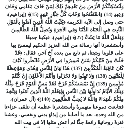
وَلَنُسْكِنَنَّكُمْ الأَرْضَ مِنْ بَعْدِهِمْ ذَلِكَ لِمَنْ خَافَ مَقَامِي وَخَافَ
وَعِيدِ (14) وَاسْتَفْتَحُوا وَخَابَ كُلُّ جَبَّارٍ عَنِيدٍ (15)﴾ (إبراهيم)،
حتى وصل إلى الآية الكريمة ﴿يُثَبِّتُ اللَّهُ الَّذِينَ آمَنُوا بِالْقَوْلِ
الثَّابِتِ فِي الْحَيَاةِ الدُّنْيَا وَفِي الآخِرَةِ وَيُضِلُّ اللَّهُ الظَّالِمِينَ
وَيَفْعَلُ اللَّهُ مَا يَشَاءُ (27)﴾ (إبراهيم)، فبكينا جميعًا
وأستشعرنا أنها رسالة من الله العزيز الحكيم ليمسح بها
على قلوبنا ويثبتنا، ثم تابع من بعده أخ آخر، فقال: ﴿قَدْ
خَلَتْ مِنْ قَبْلِكُمْ سُنَنٌ فَسِيرُوا فِي الأَرْضِ فَانْظُروا كَيْفَ
كَانَ عَاقِبَةُ الْمُكَذِّبِينَ (137) هَذَا بَيَانٌ لِلنَّاسِ وَهُدًى وَمَوْعِظَةٌ
لِلْمُتَّقِينَ (138) وَلا تَهِنُوا وَلا تَحْزَنُوا وَأَنْتُمْ الأَعْلَوْنَ إِنْ كُنْتُمْ
مُؤْمِنِينَ (139) إِنْ يَمْسَسْكُمْ قَرْحٌ فَقَدْ مَسَّ الْقَوْمَ قَرْحٌ مِثْلُهُ
وَتِلْكَ الأَيَّامُ نُدَاوِلُهَا بَيْنَ النَّاسِ وَلِيَعْلَمَ اللَّهُ الَّذِينَ آمَنُوا وَيَتَّخِذَ
مِنْكُمْ شُهَدَاءَ وَاللَّهُ لا يُحِبُّ الظَّالِمِينَ (140)﴾ (آل عمران)،
فتتابعت دموعنا منهمرةً وأستشعرنا عظمة أن نتلقى عزاءنا
من الله وحده، بعد ما أصابنا من إيذاءٍ بدني ونفسي، وعشنا
فترةً روحانيةً رائعةً جدًّا لم أعش مثلها إلا في بيت الله