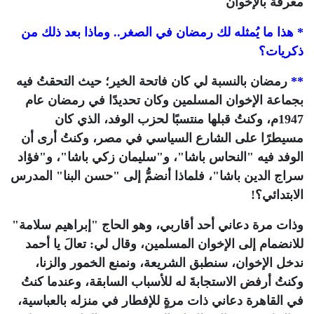
معرفة بالإخوان
* هذا ما يُمثله لك رمضان في الصغر.. وماذا بعد ذلك من
ذكريات؟
**
رمضان بالنسبة لي كان فاتحة الخير؛ حيث التحقتُ فيه
بجماعة الإخوان المسلمين وكان تحديدًا في رمضان عام
1947م، وكنتُ قبلها منتسبًا لحزب الوفد، الذي كان
مسيطرًا على الشارع السياسي في مصر، وكنتُ أرى أن
الوفد فيه "النحاس باشا"، و"سليمان زكي باشا"، و"فؤاد
سراج الدين باشا"، فلماذا أنضمُّ إلى "حسن البنا" المدرس
الابتدائي؟!
وذات مرة دعاني أحد أقاربي، وهو الحاج "إبراهيم سلامة"
للانضمام إلى الإخوان المسلمين، وقال لي: تعالَ يا أحمد
ندخل الإخوان، سنطبق الشريعة، ونمنع الخمور والزنا،
وكنتُ أرفض الاستجابةَ له للأسباب السابقة، وعندما كنتُ
في القاهرة دعاني ذات مرةٍ للإفطار في منزله بالعباسية،