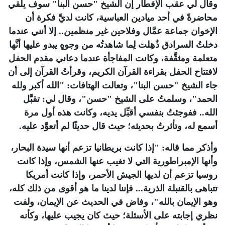
وقال لي عقب الإفطار إن الشيخ "حسن البنا" سوف يلقي
محاضرةً في أحد ميادين العباسية، كانت لديَّ فكرة أن
الإخوان جماعة عمَّال وفلاحين غير منظمين.. إلا أنني عندما
دخلتُ السرادق ذُهِلت لِما شاهدتُه من وجوهٍ يبدو عليها أنَّها
متعلمة ومثقَّفة، وكانت المفاجأة عندما دعاني مقدم الحفل
لافتتاح الحفل بقراءة القرآن الكريم، وقرأتُ القرآن إلى أن
جاء الشيخ "حسن البنا"، وتعالت الهتافات: "الله أكبر ولله
الحمد"، وسلمتُ على الشيخ "حسن"، وقال لي: تقبَّل
الله.. ففوجئتُ بنفسي أقبِّل يديه، وكانت هذه أول مرة
أسمع له، وتأثرتُ بحديثه؛ حيث قال حديثًا لم أتعوَّد عليه.
وأذكر مما قاله: "إذا كانت بريطانيا تزعم أنها سيدة البحار،
وأنها الإمبراطورية التي لا تغيب عنها الشمس، وإذا كانت
روسيا تزعم أن لديها الجيش الأحمر، وإذا كانت أمريكا
تتباهى بالقنبلة الذرية... فإننا لدينا ما هو أقوى من ذلك كله،
وهو الإيمان بالله"، وفاض في الحديث عن الإيمان، ولفت
نظري إجابته على الأسئلة؛ حيث كان يجيب عليها، وكأنه