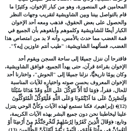
المحامين في المنصورة، وهو من كبار الإخوان، وكثيرًا ما
قام بالتواصل بيننا وبين الشاويشية لتقريب وجهات النظر
والحصول على بعض الحقوق، فذهب ومعه أحد الإخوان
الكبار أيضًا للشاويشية وكلموهم وأبلغوهم بأن الجميع في
قمة الغضب مما حدث بالأمس، وأنه لا بد من امتصاص هذا
الغضب، فسألهما الشاويشية: "طيب أنتم عاوزين إيه؟".
فاقترحا أن ننزل جميعًا إلى ساحة السجن ويقوم أحد
الإخوان بقراءة قرآن، حتى يهدأ الجميع، فوافق الشاويشية،
وكان يومًا تاريخيًّا، نزلنا جميعًا إلى "الحوش"، واختارنا أحد
الإخوان المعروف بحسن صوته واختياره للآيات المناسبة
للحال، فقرأ، ﴿وَمَا لَنَا أَلاَّ نَتَوَكَّلَ عَلَى اللَّهِ وَقَدْ هَدَانَا سُبُلَنَا
وَلَنَصْبِرَنَّ عَلَى مَا آذَيْتُمُونَا وَعَلَى اللَّهِ فَلْيَتَوَكَّلْ الْمُتَوَكِّلُونَ
(12)﴾ (إبراهيم)، فكنا نستمع لهذه الآيات وكأنَّ الوحي يتنزل
علينا ليخاطبنا نحن دون جميع البشر بهذه الآيات الكريمة،
وتابع: ﴿وَقَالَ الَّذِينَ كَفَرُوا لِرُسُلِهِمْ لَنُخْرِجَنَّكُمْ مِنْ أَرْضِنَا أَوْ
لَتَعُودُنَّ فِي مِلَّتِنَا فَأَوْحَى إِلَيْهِمْ رَبُّهُمْ لَنُهْلِكَنَّ الظَّالِمِينَ (13)