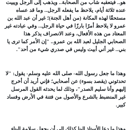
هو.. فيتعقبه شاب من الصحابة.. ويذهب إلى الرجل ويبيت
عنده ثلاثة أيام، يلاحظ ما يفعله الرجل.. وما قد عساه
مستحقًا لهذه المكانة (من أهل الجنة)؛ غير أن عبد الله بن
عمرو لا يلاحظ أمرًا بارزًا في حياة الرجل.. وفي عبادته غير
المعتاد من هذه الأفعال، وعند الانصراف يذكر هذا
الصحابي الجليل لعبد الله بن عمرو.. "إن الأمر كما ترى يا
بني.. غير أني أبيت وليس في صدري شيء من أحد".
وهذا ما جعل رسول الله- صلى الله عليه وسلم- يقول: "
لا
تحدثوني
(يقصد بسوء)
عن أصحابي؛ فإني أريد أن أخرج
إليهم وأنا سليم الصدر
"، وذلك لما يحدثه القول المرسل
غير المنضبط بالشرع والأصول من فتنة في الأرض وفساد
كبير.
وهذا ما دعا الأستاذ البنا كذلك إلى أن يجعل سلامة البناء