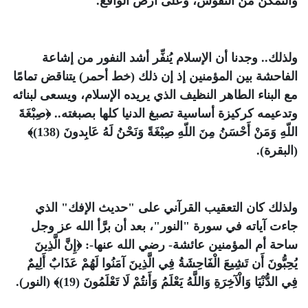
والتمكن من النفوس، وعلى أرض الواقع.
ولذلك.. وجدنا أن الإسلام يُنفِّر أشد النفور من إشاعة
الفاحشة بين المؤمنين إذ إن ذلك (خط أحمر) يتناقض تمامًا
مع البناء الطاهر النظيف الذي يريده الإسلام، ويسعى لبنائه
وتدعيمه كركيزة أساسية تصبغ الدنيا كلها بصبغته..
﴿صِبْغَةَ
اللّهِ وَمَنْ أَحْسَنُ مِنَ اللّهِ صِبْغَةً وَنَحْنُ لَهُ عَابِدونَ (138)﴾
(البقرة).
ولذلك كان التعقيب القرآني على "حديث الإفك" الذي
جاءت آياته في سورة "النور"، بعد أن برَّأ الله عز وجل
ساحة أم المؤمنين عائشة- رضي الله عنها-:
﴿إِنَّ الَّذِينَ
يُحِبُّونَ أَن تَشِيعَ الْفَاحِشَةُ فِي الَّذِينَ آمَنُوا لَهُمْ عَذَابٌ أَلِيمٌ
فِي الدُّنْيَا وَالْآخِرَةِ وَاللَّهُ يَعْلَمُ وَأَنتُمْ لَا تَعْلَمُونَ (19)﴾
(النور).