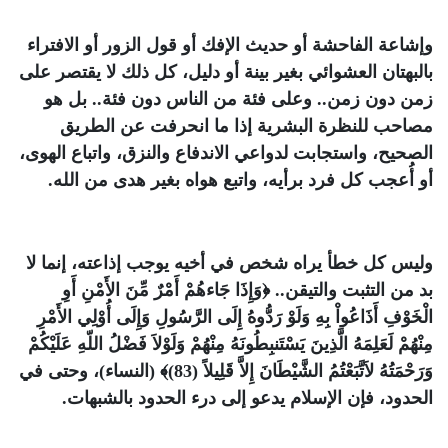
وإشاعة الفاحشة أو حديث الإفك أو قول الزور أو الافتراء
بالبهتان العشوائي بغير بينة أو دليل، كل ذلك لا يقتصر على
زمن دون زمن.. وعلى فئة من الناس دون فئة.. بل هو
مصاحب للنظرة البشرية إذا ما انحرفت عن الطريق
الصحيح، واستجابت لدواعي الاندفاع والنزق، واتباع الهوى،
أو أُعجب كل فرد برأيه، واتبع هواه بغير هدى من الله.
وليس كل خطأ يراه شخص في أخيه يوجب إذاعته، إنما لا
بد من التثبت والتيقن..
﴿وَإِذَا جَاءهُمْ أَمْرٌ مِّنَ الأَمْنِ أَوِ
الْخَوْفِ أَذَاعُواْ بِهِ وَلَوْ رَدُّوهُ إِلَى الرَّسُولِ وَإِلَى أُوْلِي الأَمْرِ
مِنْهُمْ لَعَلِمَهُ الَّذِينَ يَسْتَنبِطُونَهُ مِنْهُمْ وَلَوْلاَ فَضْلُ اللّهِ عَلَيْكُمْ
وَرَحْمَتُهُ لاَتَّبَعْتُمُ الشَّيْطَانَ إِلاَّ قَلِيلاً (83)﴾
(النساء)، وحتى في
الحدود، فإن الإسلام يدعو إلى درء الحدود بالشبهات.