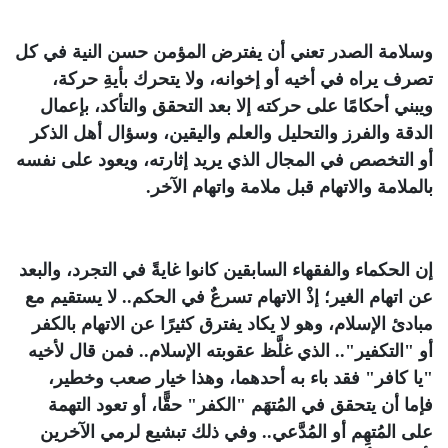
وسلامة الصدر تعني أن يفترض المؤمن حسن النية في كل
تصرف يراه في أخيه أو إخوانه، ولا يتحرك بأيةِ حركة،
ويبني أحكامًا على حركته إلا بعد التحقق والتأكد، بإعمال
الدقة والفرز والتحليل والعلم واليقين، وسؤال أهل الذكر
أو التخصص في المجال الذي يريد إثارته، ويعود على نفسه
بالملامة والاتهام قبل ملامة واتهام الآخر.
إن الحكماء والفقهاء السابقين كانوا غايةً في التجرد، والبعد
عن اتهام الغير؛ إذْ الاتهام تسرعٌ في الحكم.. لا يستقيم مع
مبادئ الإسلام، وهو لا يكاد يفترق كثيرًا عن الاتهام بالكفر
أو "التكفير".. الذي غلَّظ عقوبته الإسلام.. فمن قال لأخيه
"يا كافر" فقد باء به أحدهما، وهذا خيار صعب وخطير،
فإما أن يتحقق في المُتهَم "الكفر" حقًّا، أو تعود التهمة
على المُتهِم أو المُدَّعي.. وفي ذلك تبشيع لرمي الآخرين