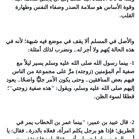
وقوة الأساس هو سلامة الصدر وصفاء النفس وطهارة
القلب.
والأصل في المسلم ألا يقف في موضع فيه شبهة؛ لأنه في
هذه الحالة يُتهم ولا أجر له.. ونضرب لذلك أمثلة:
1- بينما رسول الله صلى الله عليه وسلم يسير ليلاً مع
صفية أم المؤمنين (زوجته) مرَّ على مجموعة من الناس
فيهم بعض المنافقين.. وحتى يكون الأمر جليًّا واضحًا.. يعود
إليهم صلى الله عليه وسلم، ويقول: "
هذه صفية زوجتي
"؛
قطعًا لسوء الظن.
2- قال عبيد بن عمير: "بينما عمر بن الخطاب يمر في
الطريق؛ فإذا هو برجل يكلم امرأة، فعلاه بالدرة.. فقال: يا