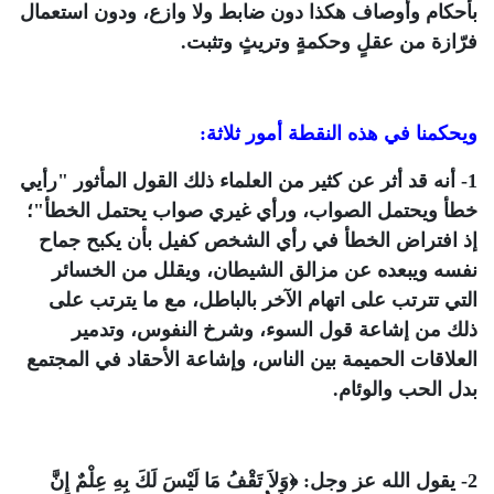
بأحكام وأوصاف هكذا دون ضابط ولا وازع، ودون استعمال
فرّازة من عقلٍ وحكمةٍ وتريثٍ وتثبت.
ويحكمنا في هذه النقطة أمور ثلاثة:
1- أنه قد أثر عن كثير من العلماء ذلك القول المأثور "رأيي
خطأ ويحتمل الصواب، ورأي غيري صواب يحتمل الخطأ"؛
إذ افتراض الخطأ في رأي الشخص كفيل بأن يكبح جماح
نفسه ويبعده عن مزالق الشيطان، ويقلل من الخسائر
التي تترتب على اتهام الآخر بالباطل، مع ما يترتب على
ذلك من إشاعة قول السوء، وشرخ النفوس، وتدمير
العلاقات الحميمة بين الناس، وإشاعة الأحقاد في المجتمع
بدل الحب والوئام.
2- يقول الله عز وجل:
﴿وَلاَ تَقْفُ مَا لَيْسَ لَكَ بِهِ عِلْمٌ إِنَّ