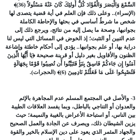
السَّمْعَ وَالْبَصَرَ وَالْفُؤَادَ كُلُّ أُولئِكَ كَانَ عَنْهُ مَسْئُولاً (36)﴾
(الإسراء).. وعلى ذلك فإن العلم في أية قضية يتصدى لها
شخص ما شرطٌ أساسي في بحثها والإحاطة الكاملة
بجوانبها، وصحة ما يصل إليه من نتائج، ويرجع ذلك إلى
عدم التبين أو التثبت؛ إذ الخوض في المسائل التي ليس لنا
دراية بها، أو علم بجوانبها.. يؤدي إلى أحكام خاطئة وإشاعة
الظنون والأقاويل بغير دليل أو قرينة صحيحة
﴿يَا أَيُّهَا الَّذِينَ
آمَنُوا إِن جَاءكُمْ فَاسِقٌ بِنَبَأٍ فَتَبَيَّنُوا أَن تُصِيبُوا قَوْمًا بِجَهَالَةٍ
فَتُصْبِحُوا عَلَى مَا فَعَلْتُمْ نَادِمِينَ (6)﴾
(الحجرات).
3- والأصل في المجتمع المسلم عدم المجاهرة بالإثم
والعدوان أو التناجي بالباطل، وبما يفسد العلاقات الطيبة
بين الناس، أو استباحة الأعراض بالغيبة والنميمة؛ حيث
يزين الشيطان ذلك، ويصرف عن الجادة والعمل الصحيح
والجهاد المثمر الذي يعود على دين الإسلام بالخير والقوة