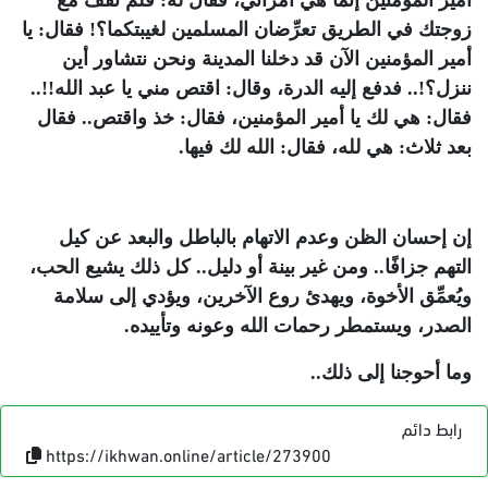
أمير المؤمنين إنما هي امرأتي، فقال له: فلمَ تقف مع
زوجتك في الطريق تعرِّضان المسلمين لغيبتكما؟! فقال: يا
أمير المؤمنين الآن قد دخلنا المدينة ونحن نتشاور أين
ننزل؟!.. فدفع إليه الدرة، وقال: اقتص مني يا عبد الله!!..
فقال: هي لك يا أمير المؤمنين، فقال: خذ واقتص.. فقال
بعد ثلاث: هي لله، فقال: الله لك فيها.
إن إحسان الظن وعدم الاتهام بالباطل والبعد عن كيل
التهم جزافًا.. ومن غير بينة أو دليل.. كل ذلك يشيع الحب،
ويُعمِّق الأخوة، ويهدئ روع الآخرين، ويؤدي إلى سلامة
الصدر، ويستمطر رحمات الله وعونه وتأييده.
وما أحوجنا إلى ذلك..
رابط دائم
https://ikhwan.online/article/273900