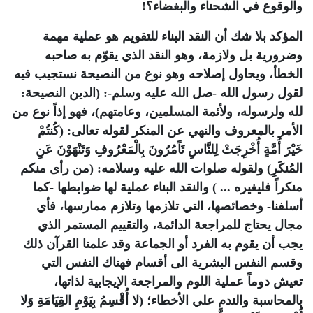
والوقوع في الشحناء والبغضاء؟!
المؤكد بلا شك أن النقد البناء للتقويم هو عملية مهمة
وضرورية بل ولازمة، وهو النقد الذي يقوّم به صاحبه
الخطأ، ويحاول إصلاحه وهو نوع من النصيحة نستجيب فيه
لقول رسول الله -صل الله عليه وسلم-: (الدين النصيحة:
لله ولرسوله، ولأئمة المسلمين، وعامتهم)، فهو إذاً نوع من
الأمر بالمعروف والنهي عن المنكر لقوله تعالى: (كُنتُمْ
خَيْرَ أُمَّةٍ أُخْرِجَتْ لِلنَّاسِ تَاًمُرُونَ بِالْمَعْرُوفِ وَتَنْهَوْنَ عَنِ
المُنكَرِ) ولقوله صلوات الله عليه وسلامه: (من رأى منكم
منكراً فليغيره ... ) والنقد البناء عملية لها ضوابطها -كما
أسلفنا- وخصائصها، التي تلازمها وتلازم ممارسها، فأي
مجال يحتاج للمراجعة الدائمة، والتقييم المستمر الذي
يجب أن يقوم به الفرد أو الجماعة وقد علمنا القرآن ذلك
ُوقسم النفس البشرية الى أقسام فهناك النفس التي
تعيش دوماً عملية اللوم والمراجعة الإيجابية لذاتها،
بالمحاسبة والندم علي الأخطاء؛ (لا أُقْسِمُ بِيَوْمِ القِيَامَةِ وَلا