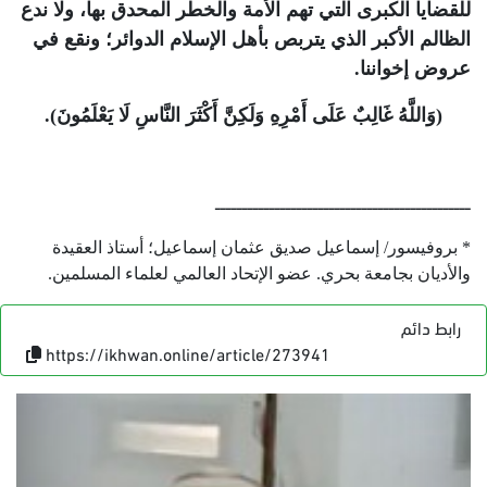
للقضايا الكبرى التي تهم الأمة والخطر المحدق بها، ولا ندع
الظالم الأكبر الذي يتربص بأهل الإسلام الدوائر؛ ونقع في
عروض إخواننا.
(وَاللَّهُ غَالِبٌ عَلَى أَمْرِهِ وَلَكِنَّ أَكْثَرَ النَّاسِ لَا يَعْلَمُونَ).
ـــــــــــــــــــــــــــــــــــــــــــــــ
* بروفيسور/ إسماعيل صديق عثمان إسماعيل؛ أستاذ العقيدة
والأديان بجامعة بحري. عضو الإتحاد العالمي لعلماء المسلمين.
رابط دائم
https://ikhwan.online/article/273941