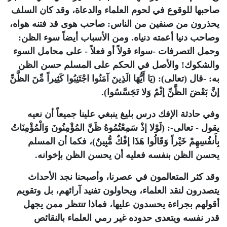
صاحبها للوقوع في لحوم العلماء والدعاة، وقد كان السلف
يحذرون من صنفين من الناس: صاحب هوى قد فتنه هواه،
وصاحب دنيا أعمته دنياه. ومن الأسباب أيضاً سوء الظن:
وحمل التصرفات -سواء قولاً أو فعلاً - على محامل السوء
والشكوك! والأصل في الحكم على المسلم حسن الظن
به: -قال (تعالى): (يَا أَيُّهَا الَذِينَ آمَنُوا اجْتَنِبُوا كَثِيراً مِّنَ الظَّنِّ
إنَّ بَعْضَ الظَّنِّ إثْمٌ وَلا تَجَسَّسُوا).
وفي حادثة الإفك درس بليغ ينبغي علينا جميعاً أن نعيه
يقول - تعالى-: (لَوْلا إذْ سَمِعْتُمُوهُ ظَنَّ المُؤْمِنُونَ وَالْمُؤْمِنَاتُ
بِأَنفُسِهِمْ خَيْراً وَقَالُوا هَذَا إفْكٌ مُّبِينٌ)، فكما أن المسلم
يحسن الظن بنفسه فعليه أن يحسن الظن بإخوانه.
وقد كثر المتعالمون في عصرنا، وأصبحنا نجد الأحداث
يتصدرون لنقد العلماء، ويحاولون تفنيد آرائهم، بل وتقويم
أقولهم بجراءة يحسدون عليها، فماذا تنتظر ممن يجهل
قدر نفسه ويتعدى حدوده غير رمي العلماء بالنقائص