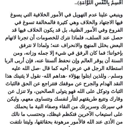
أُقْسِمُ بِالنَّفْسِ اللَّوَّامَةِ)..
وينبغي علينا عدم التهويل في الأمور الخلافية التي يسوغ
فيها الاجتهاد والخلاف وهي كثيرة فالمخالفة تسوغ في
الفروع وفي الأمور الظنية، بل قد يكون الخلاف فيها قد
حصل عند السلف، فلماذا نترك للخصومات أن تجرنا لاتهام
البعض بخلل المنهج والانحراف عنه؛ ولماذا لا نترفق
بإخواننا؛ فما كان الرفق في شيء إلا جمله وزانه، ومن
السنة أن يوقر العالم وإن نحفظ ألسنتا عنه، فإن أربى الربا
استطالة الرجل في عرض أخيه كما قال -صل الله عليه
وسلم-. وللذين ابتلوا بهؤلاء -هداهم الله- نقول لا يثنينك هذا
النقد الهدام والجرح عن موقفك فتتراجع عن الحق فالثباتَ
الثباتَ وتوكل على الله فهو يتولى الصالحين، ولا تنزل عن
وقارك وتتبع طريقتهم لتثأر لنفسك وتتساوى معهم، وليكن
في سيرتك وسريرتك من النقاء وصفاء النية ما يحملك
على استيعاب الآخرين فتكظم غيظك، وتحتسب ما نالك
من الأذى عند الله فالأمور مرهونة بحقائقها، وليتنا نلتفت