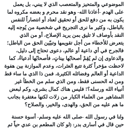
الموضوعي والمتحيز والمتعصب الذي لا يبني، بل يعمل
على الهدم -أعاذنا الله- وهو نقد محرم و بعضه مكروه لما
يكون به من دفع للحق أو تحقيق لعناد أو انتصاراً للنفس
بالباطل، وكثير ما نرى التجريح في شخصية من يُوجه إليه
النقد بأوصاف لا تليق بمن يريد الإصلاح، أو من الذي
يتعرض للأخطاء من أجل تقويمها وتبيّين الحق من الباطل؛
فالجرح في أي داعية أو عالم، دعوى تحتاج إلى دليل،
والدعاوى إن لم يُقِمْ أصحابُها بيناتٍ، فأصحابُها أدعياءُ، كما
لاحظت مؤخراً كثرة تتبع العثرات، وعدم الموازنة بين هفوة
الداعية أو العالم وفضائله الكثيرة، فمن ذا الذي ما ساء قط
ومن له الحسنى فقط، ومن الذي سلم من الخطأ غير
أنبياء الله ورسله؟! فليس هناك كمال بشري، وكم لبعض
المشاهير من العلماء الكبار من زلات لكنها مغتفرة بجانب
ما هم عليه من الحق، والهدى، والخير، والصلاح؟
ولنا في رسول الله -صلى الله عليه وسلم- أسوة حسنة
حين قال في أسارى بدر: (لو كان المطعم بن عدي حياً ثم