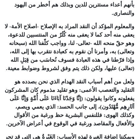
بأنهم أعداء مستترين للدين وبذلك هم أخطر من اليهود
والنصارى.
والمعلوم المؤكد أن النقد المراد به الإصلاح -اصلاح الأمة- لا
يعفى منه أحد كما لا يعفى منه كُثُرٌ من المنتسبين للدعوة،
وهو حقّ منحه الله -تعالى- لنا، وواجب كلّفنا الله (سبحانه
وتعالى) به، وأمرنا أن نقوم به كعبادة نتقرب بها إلى الله،
وإذا فرّطنا في هذه العبادة فسوف نُحاسَب من قِبَلِ الله
(تعالى) عليها، ولكن ذلك يتم وفق لشروط وضوابط معينة.
ولعل من أهم أسباب النقد الهدام الذي نحن بصدده هو
التقليد والتعصب الأعمى: وهو تقليد مذموم كان المشركون
يفعلونه وكانوا يقولون: (إنَّا وَجَدْنَا آبَاءَنَا عَلَى أُمَّةٍ وَإنَّا عَلَى
آثَارِهِم مُّهْتَدُون)، إلى جانب الحسد: الذي يعمي ويصم،
وكذلك الهوى: فللنفس البشرية حظ ورغبة من الأقوال
والأفعال والمقاصد ورغبة في الوقوع في أعراض الآخرين.
ويمكننا إضافة الغيرة لهذه الأسباب: الغَيْرةُ هي التي قد تجر