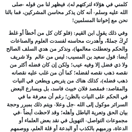
كلمني في هؤلاء لتركتهم له)، فيظهر لنا من قوله -صلى
الله عليه وسلم- أنه كان يذكر محاسن المشركين، فما بالنا
نحن مع إخواننا المسلمين!
وفي ذلك يقول ابن القيم: (فلو كان كل من أخطأ أو غلط
تُرِكَ جملةً، وأُهدرت محاسنه لفسدت العلوم والصناعات
والحكم وتعطلت معالمها)، ونذكر من هدي السلف الصالح
أيضا: قول سعيد بن المسيب: ليس من عالم ولا شريف
ولا ذي فضل إلا وفيه عيب؛ ولكن إن كان فضله أكثر من
نقصه ذهب نقصه لفضله؛ كما أن من غلب عليه نقصانه
ذهب فضله)، كذلك هناك من يتربص ويطعن في النيات
والمقاصد: فمقصد فلان خبيث فاسد، بل ويسارع البعض
في الحكم على النيات بالظن؛ رغم أن معرفة ما في
السرائر موكول إلى الله -جل وعلا- ويتم ذلك بمبرر وحجة
بيان الحق وتعرية الباطل وأهله؛ وقد لاحظت أيضاً -في
مجموعات التواصل- التهويل في نقد بعض العلماء أو
الدعاة، ورميهم بالكذب أو البدعة أو قلة العلم، ووصمهم