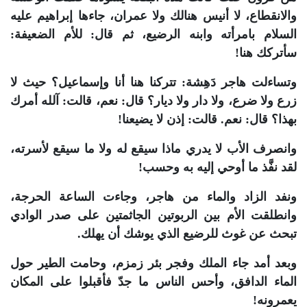
والانقطاع، لا أنيس هنالك ولا عمران، جاءها إبراهيم عليه
السلام بامرأته وابنه الرضيع، ثم قال: للأم الضعيفة:
سأتركك هنا!
وتساءلت هاجر دَهِشة: تتركنا هنا أنا وإسماعيل؟ حيث لا
زرع ولا ضرع، ولا دار ولا ديار؟ قال: نعم، قالت: آلله أمرك
بهذا؟ قال: نعم. قالت: إذن لا يضيعنا!
وانصرف الأب لا يدري ماذا سيقع له ولا ما سيقع لأسرته،
لقد نفَّذ ما أوحي إليه به وحسب!
ونفد الزاد والماء من هاجر، وجاءت الساعة الحرجة،
وانطلقت الأم بين الربوتين الجاثمتين على صدر الوادي
تبحث عن غوث للرضيع الذي يوشك أن يهلك.
وبعد أمد جاء الملك وفجر بئر زمزم، وحامت الطير حول
الماء الدافق، وأحس الناس ما جدّ فأقبلوا على المكان
يعمرونه!