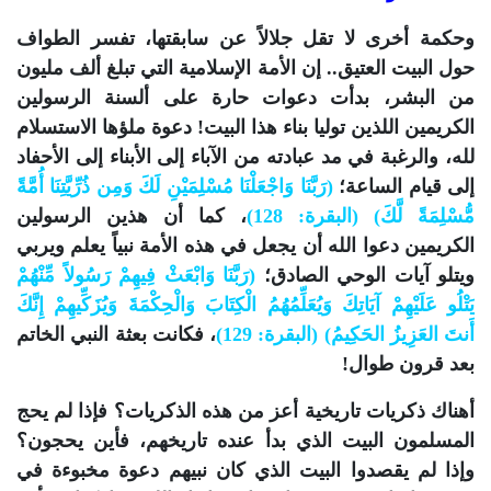
وحكمة أخرى لا تقل جلالاً عن سابقتها، تفسر الطواف
حول البيت العتيق.. إن الأمة الإسلامية التي تبلغ ألف مليون
من البشر، بدأت دعوات حارة على ألسنة الرسولين
الكريمين اللذين توليا بناء هذا البيت! دعوة ملؤها الاستسلام
لله، والرغبة في مد عبادته من الآباء إلى الأبناء إلى الأحفاد
إلى قيام الساعة؛
(رَبَّنَا وَاجْعَلْنَا مُسْلِمَيْنِ لَكَ وَمِن ذُرِّيَّتِنَا أُمَّةً
مُّسْلِمَةً لَّكَ) (البقرة: 128)
، كما أن هذين الرسولين
الكريمين دعوا الله أن يجعل في هذه الأمة نبياً يعلم ويربي
ويتلو آيات الوحي الصادق؛
(رَبَّنَا وَابْعَثْ فِيهِمْ رَسُولاً مِّنْهُمْ
يَتْلُو عَلَيْهِمْ آيَاتِكَ وَيُعَلِّمُهُمُ الْكِتَابَ وَالْحِكْمَةَ وَيُزَكِّيهِمْ إِنَّكَ
أَنتَ العَزِيزُ الحَكِيمُ) (البقرة: 129)
، فكانت بعثة النبي الخاتم
بعد قرون طوال!
أهناك ذكريات تاريخية أعز من هذه الذكريات؟ فإذا لم يحج
المسلمون البيت الذي بدأ عنده تاريخهم، فأين يحجون؟
وإذا لم يقصدوا البيت الذي كان نبيهم دعوة مخبوءة في