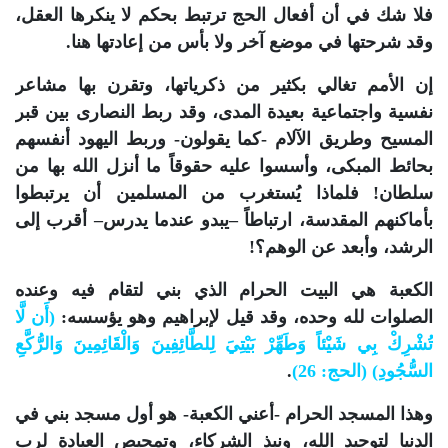
فلا شك في أن أفعال الحج ترتبط بحكم لا ينكرها العقل،
وقد شرحتها في موضع آخر ولا بأس من إعادتها هنا.
إن الأمم تغالي بكثير من ذكرياتها، وتقرن بها مشاعر
نفسية واجتماعية بعيدة المدى، وقد ربط النصارى بين قبر
المسيح وطريق الآلام -كما يقولون- وربط اليهود أنفسهم
بحائط المبكى، وأسسوا عليه حقوقاً ما أنزل الله بها من
سلطان! فلماذا يُستغرب من المسلمين أن يرتبطوا
بأماكنهم المقدسة، ارتباطاً –يبدو عندما يدرس– أقرب إلى
الرشد، وأبعد عن الوهم؟!
الكعبة هي البيت الحرام الذي بني لتقام فيه وعنده
الصلوات لله وحده، وقد قيل لإبراهيم وهو يؤسسه:
(أَن لَّا
تُشْرِكْ بِي شَيْئاً وَطَهِّرْ بَيْتِيَ لِلطَّائِفِينَ وَالْقَائِمِينَ وَالرُّكَّعِ
السُّجُودِ) (الحج: 26)
.
وهذا المسجد الحرام -أعني الكعبة- هو أول مسجد بني في
الدنيا لتوحيد الله، ونبذ الشركاء، وتمحيص العبادة لرب