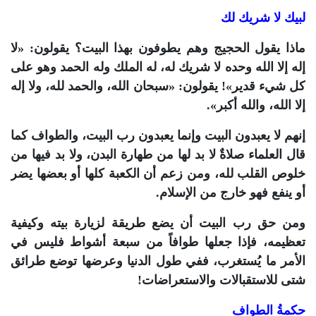
لبيك لا شريك لك
ماذا يقول الحجيج وهم يطوفون بهذا البيت؟ يقولون: «لا
إله إلا الله وحده لا شريك له، له الملك وله الحمد وهو على
كل شيء قدير»! يقولون: «سبحان الله، والحمد لله، ولا إله
إلا الله، والله أكبر».
إنهم لا يعبدون البيت وإنما يعبدون رب البيت، والطواف كما
قال العلماء صلاةٌ لا بد لها من طهارة البدن، ولا بد فيها من
خلوص القلب لله، ومن زعم أن الكعبة كلها أو بعضها يضر
أو ينفع فهو خارج من الإسلام.
ومن حق رب البيت أن يضع طريقة لزيارة بيته وكيفية
تعظيمه، فإذا جعلها طوافاً من سبعة أشواط فليس في
الأمر ما يُستغرب، ففي طول الدنيا وعرضها توضع طرائق
شتى للاستقبالات والاستعراضات!
حكمةُ الطواف