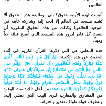
العالمين.
أليست لهذه الأولية حقوق؟ بلى، وطليعة هذه الحقوق ألا
يُشيد مسجد في العالم إلا اتجه إليه وشاركه غايته في
التوحيد الخالص! وكذلك من هذه الحقوق المقررة أن
ينبعث كل قادر ليزور هذه المسجد الذي أصبح قبلته حياً
وميتاً.
هذه المعاني هي التي ذكرها القرآن الكريم في أثناء
الحديث عن هذه الكعبة:
(إِنَّ أَوَّلَ بَيْتٍ وُضِعَ لِلنَّاسِ لَلَّذِي
بِبَكَّةَ مُبَارَكاً وَهُدًى لِّلْعَالَمِينَ) (آل عمران: 96)
،
(وَلِلّهِ عَلَى
النَّاسِ حِجُّ الْبَيْتِ مَنِ اسْتَطَاعَ إِلَيْهِ سَبِيلاً) (آل عمران: 97)،
(قَدْ نَرَى تَقَلُّبَ وَجْهِكَ فِي السَّمَاء فَلَنُوَلِّيَنَّكَ قِبْلَةً تَرْضَاهَا
فَوَلِّ وَجْهَكَ شَطْرَ الْمَسْجِدِ الْحَرَامِ وَحَيْثُ مَا كُنتُمْ فَوَلُّواْ
وُجُوِهَكُمْ شَطْرَهُ) (البقرة: 144)
من أجل ذلك تنبعث الوفود
من المشارق والمغارب لترى البيت الذي تصلي إليه،
ولتطوف حوله طواف تقدير واحترام.