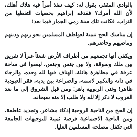
بالوادي المقفر، يقول له: كيف تنفذ أمراً فيه هلاك أهلك،
لأن الله أمرك؟ فقذفه إبراهيم بحصيات التقطها من
التراب، فكانت تلك سنة رمي الجمار فيما بعد!
إن مناسك الحج تنمية لعواطف المسلمين نحو ربهم ودينهم
وماضيهم وحاضرهم.
ويكفي أنها تجمعهم من أطراف الأرض شعثاً غبراً لا تفريق
بين ملك وسوقة، ولا بين جنس وجنس، ليقفوا في ساحة
عرفة في مظاهرة هائلة، الهتاف فيها لله وحده، والرجاء
في ذاته والتكبير لاسمه، والضراعة بين يديه، فقر العبودية
ظاهر! وغنى الربوبية باهر! ومن قبل الشروق إلى ما بعد
الغروب لا ذكر إلا لله ولا طلب إلا منه سبحانه.
إن الحج من الناحية الروحية إذكاء مشاعر، وتجديد عاطفة،
ومن الناحية الاجتماعية فرصة ثمينة للتوجيهات الجامعة
التي تكفل مصلحة المسلمين العليا.