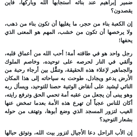
ضمير إبراهيم عند بنائه استجابها الله وباركها، فأين
يقصدون؟
إن الكعبة بناء من حجر، ما يغليها أن تكون بناء من ذهب،
ولا يرخصها أن تكون من خشب، المهم هو المعنى الذي
يحفها!
رجل واحد هو في طاقته أمة! أحب الله من أعماق قلبه،
وألقي في النار لحرصه على توحيده، وخاصم الملوك
والجماهير لإعلاء هذه الحقيقة، وتنقَّل بين أرجاء رحبة من
الأرض يدعو ويجادل، طوحت به سياحاته إلى هذا المكان
النائي ليشيد على أنقاض الوثنية حصنا للتوحيد، ويسأل ربه
وهو يبنى أن يجعل من عقبه أمة تحمي الحق وترفع رايته،
أكان للناس عجباً أن تهرع هذه الأمة بعدما تمخض عنها
الغيب لتزور المسجد الذي وضع أبوها، وتهتف من حوله
بشعار التوحيد؟
إن الأب الراحل دعا الأجيال لتزور بيت الله، وتوثق حبالها