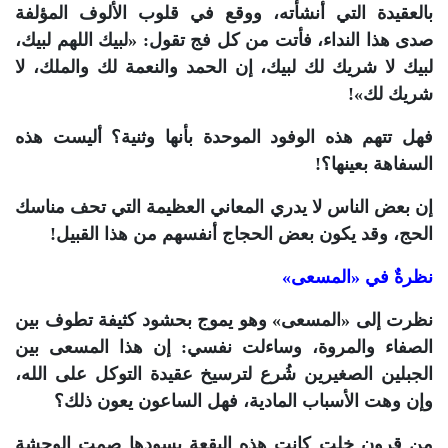
بالعقيدة التي أنشأته، ووقع في قلوب الألوف المؤلفة
صدى هذا النداء، فأتت من كل فج تقول: «لبيك اللهم لبيك،
لبيك لا شريك لك لبيك، إن الحمد والنعمة لك والملك، لا
شريك لك»!
فهل تتهم هذه الوفود الموحدة بأنها وثنية؟ أليست هذه
السفاهة بعينها؟!
إن بعض الناس لا يدري المعاني العظيمة التي تحف مناسك
الحج، وقد يكون بعض الحجاج أنفسهم من هذا القبيل!
نظرةٌ في «المسعى»
نظرت إلى «المسعى» وهو يموج بحشود كثيفة تطوف بين
الصفاء والمروة، وساءلت نفسي: إن هذا المسعى بين
الجبلين الصغيرين شُرع لترسيخ عقيدة التوكل على الله،
وإن وهت الأسباب المادية، فهل الساعون يعون ذلك؟
من قرون خلت كانت هذه البقعة يسودها صمت الوحشة