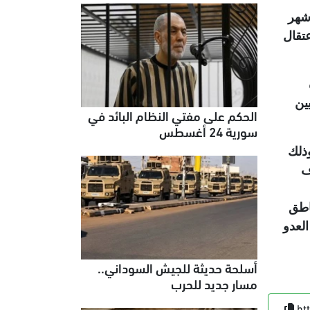
أشهر
عتقال
ين
الحكم على مفتي النظام البائد في
سورية 24 أغسطس
وذلك
ف
اطق
لعدو
أسلحة حديثة للجيش السوداني..
مسار جديد للحرب
ht