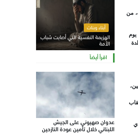
، من
أبناء وبنات
يوم
الهزيمة النفسية التي أصابت شباب
الأمة
دة
الخميس 6 أغسطس 2026 11:12 ص
اقرأ أيضاً
ين،
وذلك في أعقاب
عدوان صهيوني على الجيش
ي
اللبناني خلال تأمين عودة النازحين