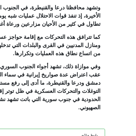
وتشهد محافظتا درعا والقنيطرة، في الجنوب الس
الأخيرة، إذ تنفذ قوات الاحتلال عمليات شبه ي
تطاول في كثير من الأحيان مزارعين ورعاة أغن
كما تترافق هذه التحركات مع إقامة حواجز عسك
ومنازل المدنيين في القرى والبلدات التي تدخل
من اتساع نطاق هذه العمليات وتكرارها
.
وفي موازاة ذلك، تشهد أجواء الجنوب السوري تح
عقب اعتراض عدة صواريخ إيرانية في سماء ال
دمشق ودرعا والقنيطرة، ما أدى إلى رفع مستو
التوغلات والتحركات العسكرية في ظل توتر إ
الحدودية في جنوب سورية التي باتت تشهد نشاط
الصهيوني
.
رابط دائم