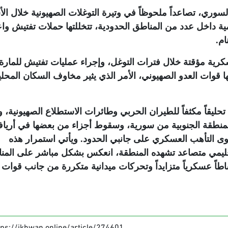
وري، تصاعداً ملحوظاً في وتيرة التوغلات الصهيونية خلال ال
ومية داخل عدد من المناطق الحدودية، تتخللتها حملات تفتيش وا
ام
.
رية مؤقتة خلال فترات التوغل، وإجراء عمليات تفتيش للمارة
ها قوات العدو الصهيوني، الأمر الذي يثير مخاوف السكان المحلي
ليقاً مكثفاً للطيران الحربي وطائرات الاستطلاع الصهيونية، 
منطقة الجنوبية من سورية، وسقوط أجزاء من بعضها في أريا
ى التأهب العسكري على جانبي الحدود. ويأتي استمرار هذه
قليمي متصاعد تشهده المنطقة، انعكس بشكل مباشر على المن
اً عسكرياً متزايداً وتحركات ميدانية متكررة من جانب قوات ا
tps://ikhwan.online/article/274601