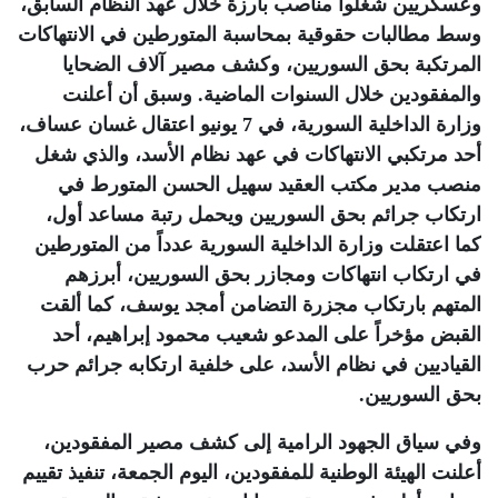
وعسكريين شغلوا مناصب بارزة خلال عهد النظام السابق،
وسط مطالبات حقوقية بمحاسبة المتورطين في الانتهاكات
المرتكبة بحق السوريين، وكشف مصير آلاف الضحايا
والمفقودين خلال السنوات الماضية. وسبق أن أعلنت
وزارة الداخلية السورية، في 7 يونيو اعتقال غسان عساف،
أحد مرتكبي الانتهاكات في عهد نظام الأسد، والذي شغل
منصب مدير مكتب العقيد سهيل الحسن المتورط في
ارتكاب جرائم بحق السوريين ويحمل رتبة مساعد أول،
كما اعتقلت وزارة الداخلية السورية عدداً من المتورطين
في ارتكاب انتهاكات ومجازر بحق السوريين، أبرزهم
المتهم بارتكاب مجزرة التضامن أمجد يوسف، كما ألقت
القبض مؤخراً على المدعو شعيب محمود إبراهيم، أحد
القياديين في نظام الأسد، على خلفية ارتكابه جرائم حرب
بحق السوريين
.
وفي سياق الجهود الرامية إلى كشف مصير المفقودين،
أعلنت الهيئة الوطنية للمفقودين، اليوم الجمعة، تنفيذ تقييم