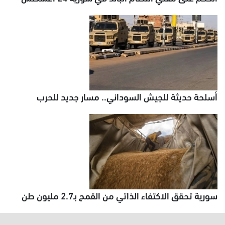
أسلحة حديثة للجيش السوداني.. مسار جديد للحرب
سورية تحقق الاكتفاء الذاتي من القمح بـ2.7 مليون طن