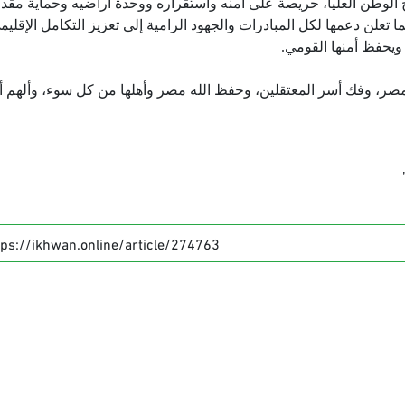
لوطن العليا، حريصة على أمنه واستقراره ووحدة أراضيه وحماية مقدر
ما تعلن دعمها لكل المبادرات والجهود الرامية إلى تعزيز التكامل الإقليم
ويحفظ أمنها القومي.
ر، وفك أسر المعتقلين، وحفظ الله مصر وأهلها من كل سوء، وألهم أبن
tps://ikhwan.online/article/274763