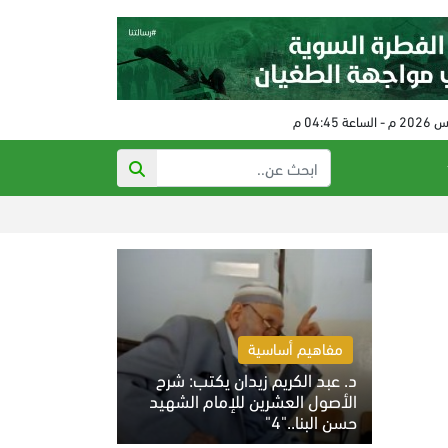
ذي أتلانتك: ت
مفاهيم أساسية
د. عبد الكريم زيدان يكتب: شرح
الأصول العشرين للإمام الشهيد
حسن البنا.."4"