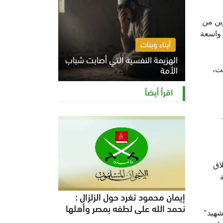
ين من
 واسعة
أبناء وبنات
الهزيمة النفسية التي أصابت شباب
الأمة
ت،
الخميس 6 أغسطس 2026 11:12 ص
اقرأ أيضاً
اق
إيمان محمود تغرد حول الزلزال :
نحمد الله على لطفه بمصر وأهلها
شهيد"