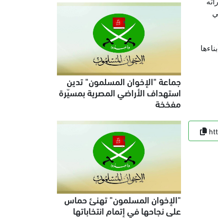
اته
ي
اءها
جماعة "الإخوان المسلمون" تدين
استهداف الأراضي المصرية بمسيّرة
مفخخة
ht
"الإخوان المسلمون" تهنئ حماس
على نجاحها في إتمام انتخاباتها