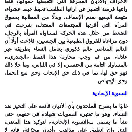
الأعراف والأديان المحرفة التي انتقصتها حقوقها، فلما
واتتها فرصة التعبير عن آرائها انطلقت تخبط خبط عشواء،
متهمة الجميع بعدم الإنصاف، وبدلًا من المطالبة بحقوق
المرأة التي أقرتها المجتمعات المعتدلة، شرعت في
الضغط من خلال هذه الحركة لمساواة المرأة بالرجل،
دون مراعاة للفروق الطبيعية بين الجنسين، فادّعت أولًا أن
العالم المعاصر عالم ذكوري يعامل النساء بطريقة غير
عادلة، من ثم وجب محاربة هذا النمط «الجندري»،
بالمساواة التامة بين الجنسين، إلا في اللباس، وما خلا ذلك
فهو حق لها، بما في ذلك حق الإنجاب وحق منع الحمل
وحق الإجهاض.
النسوية الإلحادية
غالبًا ما يصرح الملحدون بأن الأديان قائمة على التحيز ضد
النساء، وهو ما تعتبره النسويات شهادة في حقهم، حتى
نشأ ما يسمى بـ«النسوية الإلحادية» لتوكيد هذا المعنى،
الذي وإن انطبق على مذاهب وأديان محرّفة، فإنه لا