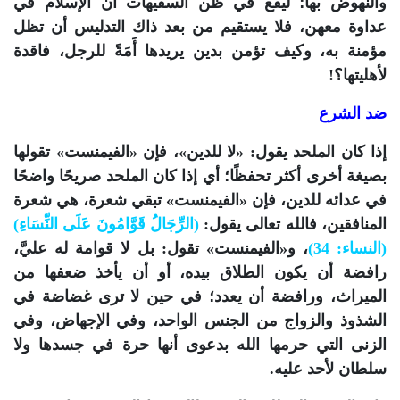
والنهوض بها؛ ليقع في ظن السفيهات أن الإسلام في
عداوة معهن، فلا يستقيم من بعد ذاك التدليس أن تظل
مؤمنة به، وكيف تؤمن بدين يريدها أَمَةً للرجل، فاقدة
لأهليتها؟!
ضد الشرع
إذا كان الملحد يقول: «لا للدين»، فإن «الفيمنست» تقولها
بصيغة أخرى أكثر تحفظًا؛ أي إذا كان الملحد صريحًا واضحًا
في عدائه للدين، فإن «الفيمنست» تبقي شعرة، هي شعرة
المنافقين، فالله تعالى يقول:
(الرِّجَالُ قَوَّامُونَ عَلَى النِّسَاءِ)
(النساء: 34)
، و«الفيمنست» تقول: بل لا قوامة له عليَّ،
رافضة أن يكون الطلاق بيده، أو أن يأخذ ضعفها من
الميراث، ورافضة أن يعدد؛ في حين لا ترى غضاضة في
الشذوذ والزواج من الجنس الواحد، وفي الإجهاض، وفي
الزنى التي حرمها الله بدعوى أنها حرة في جسدها ولا
سلطان لأحد عليه.