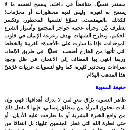
مستقر نفسيًّا، متناقضاً في داخله، يسمح لنفسه ما لا
يسمح به لغيره، وليس لديه محظورات أو محرّمات؛
فكذلك «الفيمنست» تسوّغ لنفسها المحظور، وتكسر
بتطرف بيّن وجرأة عجيبة حواجز المجتمع وأسوار الشرع
الحكيم، وتطرح الشبهات بهدف زعزعة الإيمان في قلوب
الموحدات، فإذا ما سارت على «الأجندة» الغربية والخطط
التي تأتيها من الخارج أضحت –فعليًّا- في طريق الإلحاد،
وربما انتهى بها المطاف إلى الانتحار، في ظل وجود
صراعات ومحاذير كثيرة، كما وقع لنسويات عربيات غرّهنّ
هذا المذهب الهدّام.
حقيقة النسوية
ظاهر النسوية برّاق مغرٍ لمن لا يدرك أهدافها؛ فهي وإن
نادت بحقوق المرأة من منطلق إنساني، فإنها لا تفعل ذلك
من واقع الخبرة البشرية أو ما تعارفت عليه الأديان، أو
حتى فطرة الله التي فطر الجنسين عليها؛ بل انتقامًا من