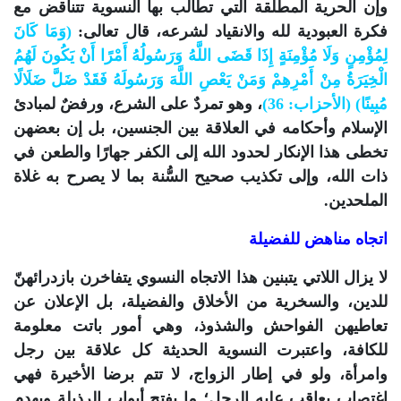
وإن الحرية المطلقة التي تطالب بها النسوية تتناقض مع
فكرة العبودية لله والانقياد لشرعه، قال تعالى:
(وَمَا كَانَ
لِمُؤْمِنٍ وَلَا مُؤْمِنَةٍ إِذَا قَضَى اللَّهُ وَرَسُولُهُ أَمْرًا أَنْ يَكُونَ لَهُمُ
الْخِيَرَةُ مِنْ أَمْرِهِمْ وَمَنْ يَعْصِ اللَّهَ وَرَسُولَهُ فَقَدْ ضَلَّ ضَلَالًا
مُبِينًا) (الأحزاب: 36)
، وهو تمردٌ على الشرع، ورفضٌ لمبادئ
الإسلام وأحكامه في العلاقة بين الجنسين، بل إن بعضهن
تخطى هذا الإنكار لحدود الله إلى الكفر جهارًا والطعن في
ذات الله، وإلى تكذيب صحيح السُّنة بما لا يصرح به غلاة
الملحدين.
اتجاه مناهض للفضيلة
لا يزال اللاتي يتبنين هذا الاتجاه النسوي يتفاخرن بازدرائهنّ
للدين، والسخرية من الأخلاق والفضيلة، بل الإعلان عن
تعاطيهن الفواحش والشذوذ، وهي أمور باتت معلومة
للكافة، واعتبرت النسوية الحديثة كل علاقة بين رجل
وامرأة، ولو في إطار الزواج، لا تتم برضا الأخيرة فهي
اغتصاب يعاقب عليه الرجل؛ ما يفتح أبواب الرذيلة ويهدم