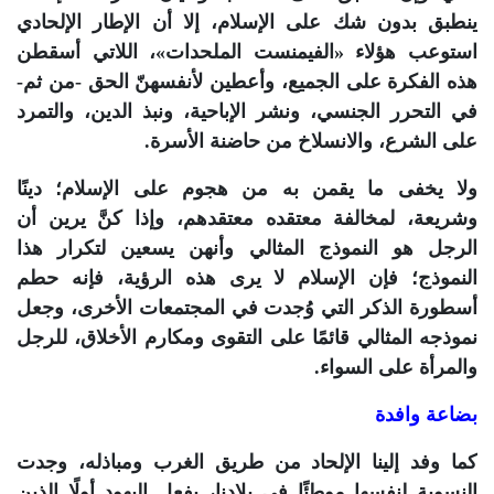
ينطبق بدون شك على الإسلام، إلا أن الإطار الإلحادي
استوعب هؤلاء «الفيمنست الملحدات»، اللاتي أسقطن
هذه الفكرة على الجميع، وأعطين لأنفسهنّ الحق -من ثم-
في التحرر الجنسي، ونشر الإباحية، ونبذ الدين، والتمرد
على الشرع، والانسلاخ من حاضنة الأسرة.
ولا يخفى ما يقمن به من هجوم على الإسلام؛ دينًا
وشريعة، لمخالفة معتقده معتقدهم، وإذا كنَّ يرين أن
الرجل هو النموذج المثالي وأنهن يسعين لتكرار هذا
النموذج؛ فإن الإسلام لا يرى هذه الرؤية، فإنه حطم
أسطورة الذكر التي وُجدت في المجتمعات الأخرى، وجعل
نموذجه المثالي قائمًا على التقوى ومكارم الأخلاق، للرجل
والمرأة على السواء.
بضاعة وافدة
كما وفد إلينا الإلحاد من طريق الغرب ومباذله، وجدت
النسوية لنفسها موطئًا في بلادنا، بفعل اليهود أولًا الذين