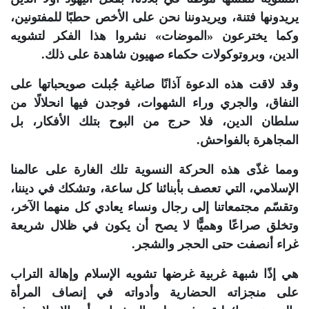
يريدونها فتنة، ويريدوننا نحن على الأخص حطبًا للمفتونين،
وكما يخترعون «الموضات» نشروا هذا الفكر لتشويه
الدين، وبروتوكولات حكماء صهيون شاهدة على ذلك.
وقد لاقت هذه الدعوة آذانًا صاغية جُبلت صويحباتها على
النفاق، والجري وراء الشهوات، فوجدن فيها انحلالًا من
سلطان الدين، فلا حرج من البوح بتلك الأفكار، بل
المجاهرة بالفواحش.
ومما غذّى هذه الحركة النسوية تلك الغارة على عالمنا
الإسلامي، التي تعصف بأبنائنا كل ساعة، وتشكك في ديننا،
وتقسّم مجتمعاتنا إلى رجال ونساء يعادي كل منهما الآخر،
وتخلق صراعًا وهميًّا لا يصح أن يكون في ظلال شريعة
غراء أنصفت حتى الحجر والشجر.
هي إذًا شبهة غربية غرضها تشويه الإسلام وإهالة التراب
على منجزاته الحضارية وأدواته في إنصاف المرأة