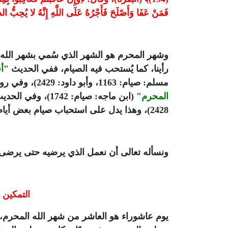
فَمَنْ عَفَا وَأَصْلَحَ فَأَجْرُهُ عَلَى اللَّهِ إِنَّهُ لا يُحِبُّ الظَّا
وشهر المحرم هو الشهر الذي سُمي بشهر الله ا
رأينا، كما يُستحب فيه الصيام، ففي الحديث "
أ
مسلم: صيام: 1163، وأبو داود: 2429)، وفي رواية: أي الصيام أفضل بعد رمضان؟ قال: "
المحرم
" (ابن ماجه: صيام: 1742)، وفي الحديث: "..
2428)، وهذا يدل على استحباب صيام بعض أيام من الأشهر الحرم.
ونسأله تعالى أن نعمل الذي يرضيه حتى يرضى 
التمكين
يوم عاشوراء هو العاشر من شهر الله المحرم، و