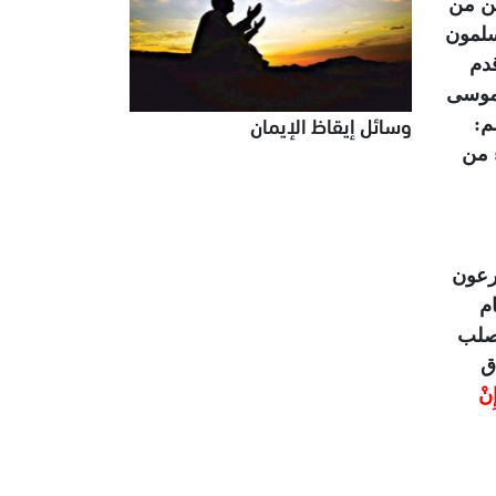
ين من
سلمون
قدم
 موسى
وسائل إيقاظ الإيمان
فسير: 4680، ومسلم:
 من
رعون
م
لصلب
ق
نْ