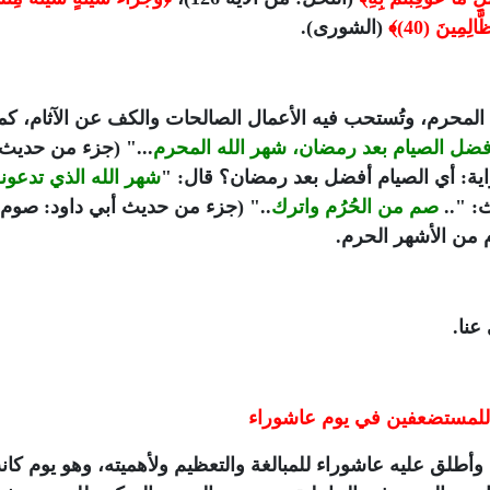
لِمِينَ (40)﴾
(الشورى).
لمحرم، وتُستحب فيه الأعمال الصالحات والكف عن الآثام، كما
فضل الصيام بعد رمضان، شهر الله المحرم
..." (جزء من حديث
شهر الله الذي تدعون
صم من الحُرُم واترك
.." (جزء من حديث أبي داود: صوم:
عنا.
 للمستضعفين في يوم عاشوراء
أطلق عليه عاشوراء للمبالغة والتعظيم ولأهميته، وهو يوم كا