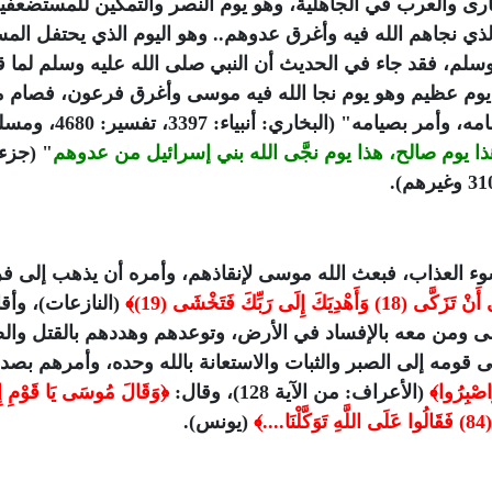
صارى والعرب في الجاهلية، وهو يوم النصر والتمكين للمستضعف
 الذي نجاهم الله فيه وأغرق عدوهم.. وهو اليوم الذي يحتفل الم
وسلم، فقد جاء في الحديث أن النبي صلى الله عليه وسلم لما 
ا يوم عظيم وهو يوم نجا الله فيه موسى وأغرق فرعون، فصام
"، فصامه، وأمر بصيامه" (البخاري: أنبياء: 3397، ت
ا يوم صالح، هذا يوم نجَّى الله بني إسرائيل من عدوهم
" (جزء
ء العذاب، فبعث الله موسى لإنقاذهم، وأمره أن يذهب إلى ف
18) وَأَهْدِيَكَ إِلَى رَبِّكَ فَتَخْشَى (19)﴾
(النازعات)، وأقا
ى ومن معه بالإفساد في الأرض، وتوعدهم وهددهم بالقتل وا
 قومه إلى الصبر والثبات والاستعانة بالله وحده، وأمرهم بصد
َاصْبِرُوا﴾
(الأعراف: من الآية 128)، وقال:
﴿وَقَالَ مُوسَى يَا قَوْمِ إِ
.﴾
(يونس).