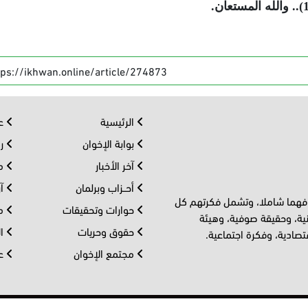
tps://ikhwan.online/article/274873
الرئيسية
عر
بوابة الإخوان
رو
آخر الأخبار
مف
أحــزاب وبرلمان
آر
 فهما شاملا، وتشمل فكرتهم كل
حوارات وتحقيقات
مل
ية، وحقيقة صوفية، وهيئة
حقوق وحريات
ال
تصادية، وفكرة اجتماعية.
مجتمع الإخوان
عا