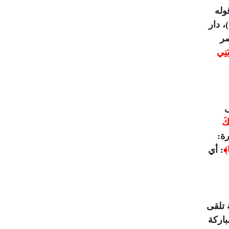
قوله
4/145): 17244 حسن)، دار
صر
بَنِي
ى
َكَ
رة:
﴾
: أي
 تلقى
باركة