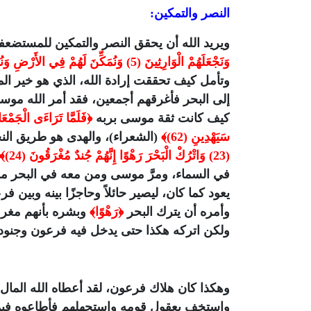
النصر والتمكين:
ويريد الله أن يحقق النصر والتمكين للمستضع
وَنَجْعَلَهُمْ الْوَارِثِينَ (5) وَنُمَكِّنَ لَهُمْ فِي الأَرْضِ وَنُرِي فِرْعَوْنَ وَهَامَانَ وَجُنُودَهُمَا مِنْهُمْ مَا كَانُوا يَحْذَرُونَ (6)﴾
وتأمل كيف تحققت إرادة الله، الذي هو خير 
إلى البحر فأغرقهم أجمعين، فقد أمر الله موس
كيف كانت ثقة موسى بربه
سَيَهْدِينِ (62)﴾
(الشعراء)، والهدى هو طريق النج
(23) وَاتْرُكْ الْبَحْرَ رَهْوًا إِنَّهُمْ جُندٌ مُغْرَقُونَ (24)﴾
في السماء، ومرَّ موسى ومن معه في البحر م
يعود كما كان، ليصير حائلاً وحاجزًا بينه وبين ف
وأمره أن يترك البحر
﴿رَهْوًا﴾
وبشره بأنهم مغرق
ولكن اتركه هكذا حتى يدخل فيه فرعون وجنود
وهكذا كان هلاك فرعون، لقد أعطاه الله الما
واستخف بعقول قومه واستجهلهم فأطاعوه فيما