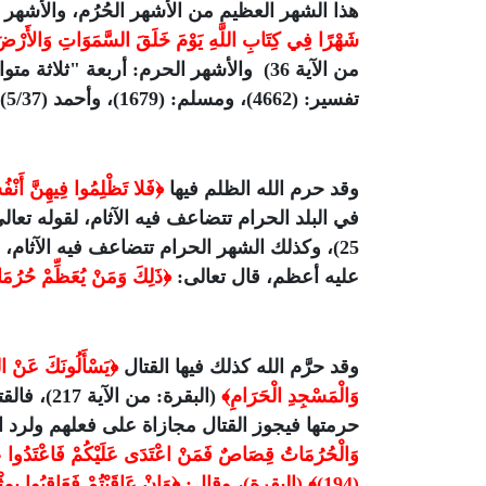
هذا الشهر العظيم من الأشهر الحُرُم، والأشهر ا
شَهْرًا فِي كِتَابِ اللَّهِ يَوْمَ خَلَقَ السَّمَوَاتِ وَالأَرْضَ مِن
من الآية 36) والأشهر الحرم: أربعة "ثل
تفسير: (4662)، ومسلم: (1679)، وأحمد (5/37).
وقد حرم الله الظلم فيها
﴿فَلا تَظْلِمُوا فِيهِنَّ أَنْف
في البلد الحرام تتضاعف فيه الآثام، لقوله تعال
25)، وكذلك الشهر الحرام تتضاعف فيه الآثام
عليه أعظم، قال تعالى:
﴿ذَلِكَ وَمَنْ يُعَظِّمْ حُرُمَاتِ
وقد حرَّم الله كذلك فيها القتال
﴿يَسْأَلُونَكَ عَنْ الش
وَالْمَسْجِدِ الْحَرَامِ﴾
(البقرة: 
حرمتها فيجوز القتال مجازاة على فعلهم ولرد ا
وَالْحُرُمَاتُ قِصَاصٌ فَمَنْ اعْتَدَى عَلَيْكُمْ فَاعْتَدُوا عَلَيْهِ
(194)﴾ (البقرة)، وقال: ﴿وَإِنْ عَاقَبْتُمْ فَعَاقِبُوا بِمِثْلِ مَا عُوقِبْتُمْ بِهِ﴾