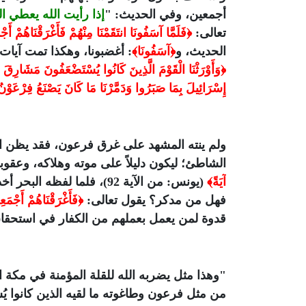
أجمعين، وفي الحديث: "
إذا رأيت الله يعطي ا
تعالى:
﴿فَلَمَّا آسَفُونَا انتَقَمْنَا مِنْهُمْ فَأَغْرَقْنَاهُمْ أَجْمَ
الحديث، و
﴿آسَفُونَا﴾
: أغضبونا، وهكذا تمت آيات
﴿وَأَوْرَثْنَا الْقَوْمَ الَّذِينَ كَانُوا يُسْتَضْعَفُونَ مَشَارِقَ ا
إِسْرَائِيلَ بِمَا صَبَرُوا وَدَمَّرْنَا مَا كَانَ يَصْنَعُ فِرْعَوْنُ و
ولم ينته المشهد على غرق فرعون، فقد يظن النا
الشاطئ؛ ليكون دليلاً على موته وهلاكه، وعقوبة
آيَةً﴾
(يونس: من الآية 92)، فلما
فهل من مدكر؟ يقول تعالى:
﴿فَأَغْرَقْنَاهُمْ أَجْمَعِينَ (55) فَجَعَلْنَاهُمْ سَلَفًا وَمَثَلاً 
قدوة لمن يعمل بعملهم من الكفار في استحقاق 
"وهذا مثل يضربه الله للقلة المؤمنة في مكة
من مثل فرعون وطاغوته ما لقيه الذين كانوا ي