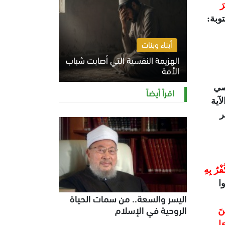
رَ
توبة:
أبناء وبنات
الهزيمة النفسية التي أصابت شباب
الأمة
الخميس 6 أغسطس 2026 11:12 ص
اصي
اقرأ أيضاً
آية
ر
ْرٌ بِهِ
وا
اليسر والسعة.. من سمات الحياة
الروحية في الإسلام
نَ
هَا