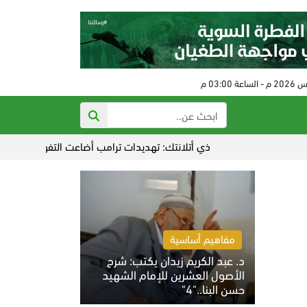
ذي أتلانتك: تهديدات ترامب أضاعت التفوق الإستراتيجي على إيران
مفاهيم أساسية
د. عبد الكريم زيدان يكتب: شرح
الأصول العشرين للإمام الشهيد
حسن البنا.."4"