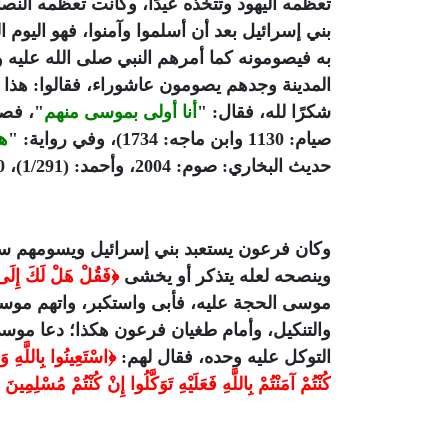
تعظمه اليهود وتتخذه عيدًا، وكانت تعظمه الن
بني إسرائيل بعد أن أسلموا وآمنوا، فهو اليوم
به فيصومونه كما أمرهم النبي صلى الله عليه 
المدينة وجدهم يصومون عاشوراء، فقالوا: هذ
شكرًا لله، فقال: "
أنا أولى بموسى منهم
صيام: 1130 وابن ماجه: 1734)، وفي رواية: "
هذ
حديث البخاري: صوم: 2004، وأحمد: (1/291)، 310 وغيرهم).
وكان فرعون يستعبد بني إسرائيل ويسومهم سو
وينصحه لعله يتذكر أو يخشى
﴿فَقُلْ هَلْ
لَكَ إِلَى أَنْ تَزَكَّى (
موسى الحجة عليه، فأبى واستكبر، واتهم موس
والتنكيل، وأمام طغيان فرعون هكذا؛ دعا موسى
التوكل عليه وحده، فقال لهم:
﴿اسْتَعِينُوا بِاللَّهِ و
كُنْتُمْ آمَنْتُمْ بِاللَّهِ فَعَلَيْهِ تَوَكَّلُوا إِنْ كُنْتُمْ مُسْلِمِينَ (84) فَقَالُوا عَلَى اللَّهِ تَوَكَّلْنَا...