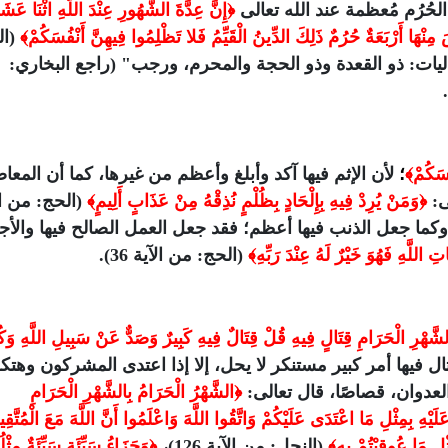
لحُرُم مُعظمة عند الله تعالى
﴿إِنَّ عِدَّةَ الشُّهُورِ عِنْدَ اللَّهِ اثْنَا عَشَ
ْهَا أَرْبَعَةٌ حُرُمٌ ذَلِكَ الدِّينُ الْقَيِّمُ فَلا تَظْلِمُوا فِيهِنَّ أَنْفُسَكُمْ﴾
(ال
اثة متواليات: ذو القعدة وذو الحجة والمحرم، ورجب" (راجع البخاري:
ُسَكُمْ﴾
؛
لأن الإثم فيها آكد وأبلغ وأعظم من غيرها، كما أن المع
ى:
﴿وَمَنْ يُرِدْ فِيهِ بِإِلْحَادٍ بِظُلْمٍ نُذِقْهُ مِنْ عَذَابٍ أَلِيمٍ﴾
(الحج: من ال
، وكما جعل الذنب فيها أعظم؛ فقد جعل العمل الصالح فيها والأج
 اللَّهِ فَهُوَ خَيْرٌ لَهُ عِنْدَ رَبِّهِ﴾
(الحج: من الآية 36).
َّهْرِ الْحَرَامِ قِتَالٍ فِيهِ قُلْ قِتَالٌ فِيهِ كَبِيرٌ وَصَدٌّ عَنْ سَبِيلِ اللَّهِ وَكُف
من الآية 217)، فالقتال فيها أمر كبير مستنكر لا يحل، إلا إذا اعتدى المشركون وهتك
لعدوان، قصاصًا، قال تعالى:
﴿الشَّهْرُ الْحَرَامُ بِالشَّهْرِ الْحَرَامِ
 بِمِثْلِ مَا اعْتَدَى عَلَيْكُمْ وَاتَّقُوا اللَّهَ وَاعْلَمُوا أَنَّ اللَّهَ مَعَ الْمُتَّقِي
(النحل: من الآية 126)،
﴿وَجَزَاءُ سَيِّئَةٍ سَيِّئَةٌ مِثْلُ