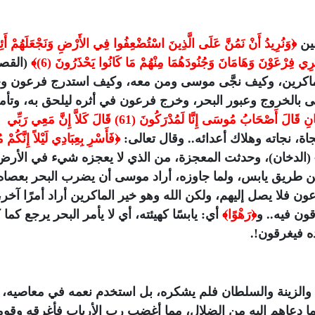
فين
﴿وَنُرِيدُ أَنْ نَمُنَّ عَلَى الَّذِينَ اسْتُضْعِفُوا فِي الأَرْضِ وَنَجْعَلَهُمْ أَئِم
(القص
الماكرين، وكيف نجَّى موسى ومن معه، وكيف استدرج فرعون وج
ى بالخروج وعبور البحر، وخرج فرعون في أثره ليلحق به، وتأم
﴿فَلَمَّا تَرَاءَى الْجَمْعَانِ قَالَ أَصْحَابُ مُوسَى إِنَّا لَمُدْرَكُونَ (61) قَالَ كَلاَّ إِنَّ مَعِي رَبِّي
اة، نجاته وهلاك أعدائه.. وقال تعالى:
﴿فَأَسْرِ بِعِبَادِي لَيْلاً إِنَّكُمْ مُ
(الدخان)، وحدثت المعجزة، من الذي لا يعجزه شيء في الأرض 
ن طريق يابس، ولما جاوزه، أراد موسى أن يضرب البحر بعصاه
رعون فلا يصل إليهم، ولكن الله وهو خير الماكرين أراد أمرًا آخر،
ون فيه.. و
﴿رَهْوًا﴾
أي: يابسًا كهيئته، أي لا يأمر البحر يرجع كما 
ه فيغرقون!.
ل والزينة والسلطان فلم يشكره، بل استخدم نعمه في معاصيه،
 دعاهم إليه من الضلال، مما أغضب رب الأرباب فأغرقه وقوم