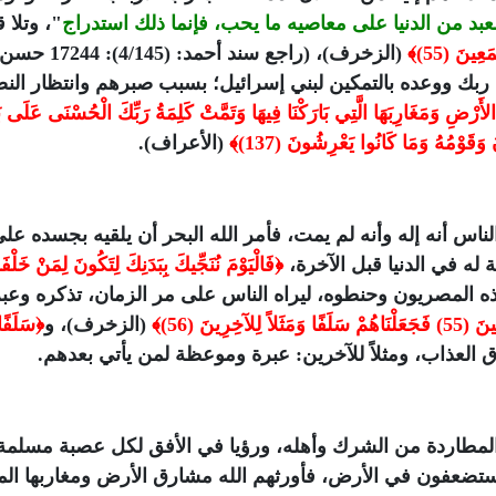
لعبد من الدنيا على معاصيه ما يحب، فإنما ذلك استدراج
"، وتلا 
عِينَ (55)﴾
(الزخرف)، (راجع سند أحمد: (
 ربك ووعده بالتمكين لبني إسرائيل؛ بسبب صبرهم وانتظار الن
لأَرْضِ وَمَغَارِبَهَا الَّتِي بَارَكْنَا فِيهَا وَتَمَّتْ كَلِمَةُ رَبِّكَ الْحُسْنَى عَلَى 
َقَوْمُهُ وَمَا كَانُوا يَعْرِشُونَ (137)﴾
(الأعراف).
س أنه إله وأنه لم يمت، فأمر الله البحر أن يلقيه بجسده عل
 له في الدنيا قبل الآخرة،
﴿فَالْيَوْمَ نُنَجِّيكَ بِبَدَنِكَ لِتَكُونَ لِمَنْ خَلْف
 لفظه البحر أخذه المصريون وحنطوه، ليراه الناس على مر الزمان، تذكره وعب
لِلآخِرِينَ (56)﴾
(الزخرف)، و
﴿سَلَفًا
العذاب، ومثلاً للآخرين: عبرة وموعظة لمن يأتي بعدهم.
 المطاردة من الشرك وأهله، ورؤيا في الأفق لكل عصبة مسلمة
ُستضعفون في الأرض، فأورثهم الله مشارق الأرض ومغاربها الم