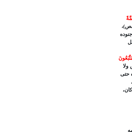
َّةً
ص)،
نوده
ل
تَّبَعُونَ
ولا
 حتى
كان،
ه