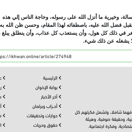
ة، وخيرية ما أنزل الله على رسوله، وحاجة الناس إلي هذه
تقبل فضل الله عليه، باصطفائه لهذا المقام، وحسن ظن الله به 
 في ذلك كل هول، وأن يستعذب كل عذاب، وأن ينطلق يبلغ 
لا يشغله عن ذلك شيء.
tps://ikhwan.online/article/274948
الرئيسية
عر
بوابة الإخوان
رو
آخر الأخبار
مف
أحــزاب وبرلمان
آر
 فهما شاملا، وتشمل فكرتهم كل
حوارات وتحقيقات
مل
ية، وحقيقة صوفية، وهيئة
حقوق وحريات
ال
تصادية، وفكرة اجتماعية.