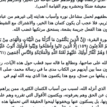
معيشة ضنكا ونحشره يوم القيامة أعمى}.
طفيهم لحمل مشاعل نوره وأسباب هدايته إلى غيرهم من عباد ا
كريم، فلا عجب أن يكون كتمان هذا الخير، والاشتراك مع الشيط
كون هذا الفعل جريمة بشعة، يستحق مرتكبها غضب الله.
َ الَّذِينَ يَكْتُمُونَ مَا أَنْزَلْنَا مِنَ الْبَيِّنَاتِ وَالْهُدَى مِنْ بَعْ
بَيَّنَّاهُ لِلنَّاسِ فِي الْكِتَابِ أُولَئِكَ يَلْعَنُهُمُ اللَّهُ وَيَلْعَنُهُمُ اللَّاعِنُونَ (١٥٩) إِلَّا الَّذِينَ تَابُوا وَأَصْلَحُوا وَبَيَّنُوا فَأُولَئِكَ أَتُوبُ 
لله على صاحبها، ونطالع ما قاله سيد قطب حول هذه الآيات، ر
فون مما بين أيديهم من الكتاب مدى ما في رسالة محمد- صلى ال
بلغها من صدق، ومع هذا يكتمون هذا الذي بينه الله لهم في
لذي أنزله الله، لسبب من أسباب الكتمان الكثيرة، ممن يراهم
 عن الحق وهم يعرفونه، ويكتمون الأقوال التي تقرره وهم عل
نها، بل يسكتون عنها ويخفونها لينحوا الحقيقة التي تحملها هذه ا