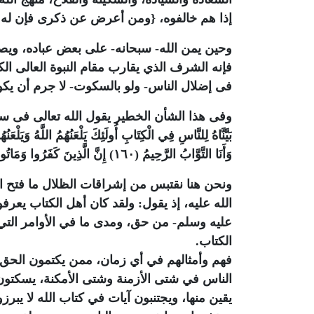
إذا هم خالفوه، {ومن أعرض عن ذكرى فإن له 
وحين يمن الله- سبحانه- على بعض عباده، ويص
فإنه الشرف الذي يقارب مقام النبوة العالى ال
فى إضلال الناس- ولو بالسكوت- لا جرم أن ي
وفى هذا الشأن الخطير يقول الله تعالى فى سورة البقرة: {إِنّ
وَأَنَا التَّوَّابُ الرَّحِيمُ (١٦٠) إِنَّ الَّذِينَ كَفَرُوا وَمَاتُوا وَهُمْ كُفَّارٌ أُولَئِكَ عَلَيْهِمْ لَعْنَةُ اللَّهِ وَالْمَلَائِكَةِ وَالنَّاسِ أَجْمَعِينَ (١٦١)}
ونحن هنا نقتبس من إشراقات الظلال ما فتح ا
الله عليه، إذ يقول: ولقد كان أهل الكتاب يعر
عليه وسلم- من حق، ومدى ما في الأوامر التي ي
الكتاب.
فهم وأمثالهم في أي زمان، ممن يكتمون الحق ا
الناس في شتى الأزمنة وشتى الأمكنة، يسكتون
يقين منها، ويجتنبون آيات في كتاب الله لا يبرزو