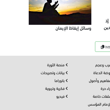
إذ
وسائل إيقاظ الإيمان
دين
ht
ب وعجم
منصة الثورة
ضة الدعاة
بيانات وتصريحات
اهيم وأصول
بانوراما
اء حرة
فكرية وتربوية
فات خاصة
فيديو
إمام المؤسس