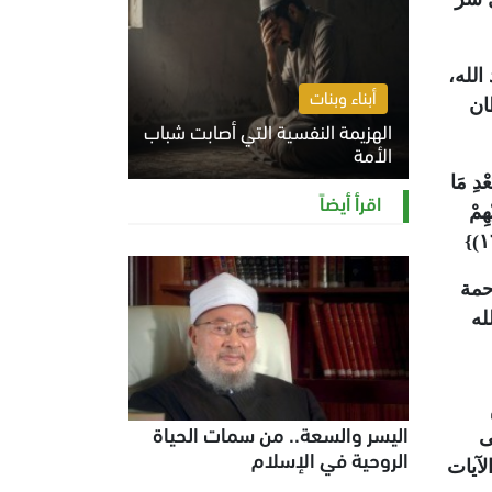
لله،
أبناء وبنات
ان
الهزيمة النفسية التي أصابت شباب
الأمة
دِ مَا
الخميس 6 أغسطس 2026 11:12 ص
اقرأ أيضاً
عَلَيْهِمْ
حمة
له
اليسر والسعة.. من سمات الحياة
ى
الروحية في الإسلام
لآيات