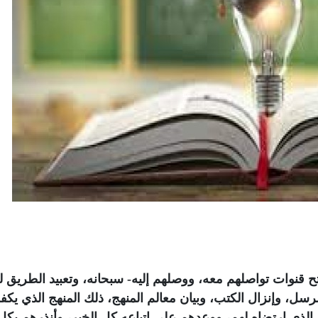
ح قنوات تواصلهم معه، ووصلهم إليه- سبحانه، وتعبيد الطريق لع
سل، وإنزال الكتب، وبيان معالم المنهج، ذلك المنهج الذي يكف
له الذي ارتضاه لهم، ووعدهم على اتباعه كل الخير، وأنذرهم بك