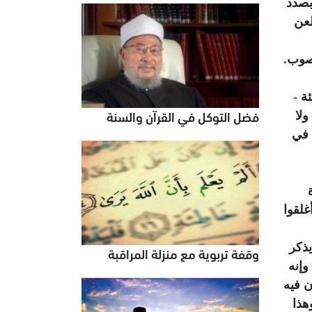
بصدد
لعن
صوب.
يئة -
فضل التوكل في القرآن والسنة
ولا
 في
م أغلقوا
يذكر
وقفة تربوية مع منزلة المراقبة
وإنه
ن فيه
هذا