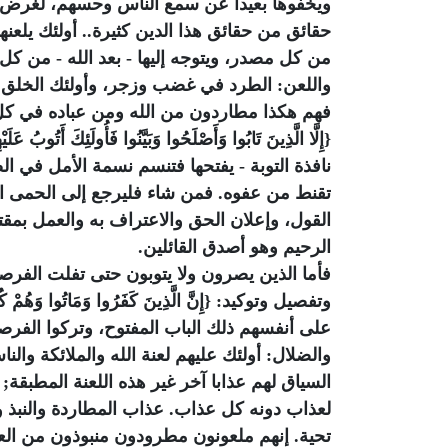
ويخفوها بعيدا عن سمع الناس وحسهم، لغرض من
حقائق من حقائق هذا الدين كثيرة..
أولئك يلعنه
من كل مصدر، ويتوجه إليها - بعد الله - من كل
واللعن: الطرد في غضب وزجر، وأولئك الخلق 
فهم هكذا مطاردون من الله ومن عباده في كل
{إِلَّا الَّذِينَ تَابُوا وَأَصْلَحُوا وَبَيَّنُوا فَأُولَئِكَ أَ
نافذة التوبة - يفتحها فتنسم نسمة الأمل في ال
تقنط من عفوه. فمن شاء فليرجع إلى الحمى الآم
القول، وإعلان الحق والاعتراف به والعمل بمقتض
الرحيم
وهو أصدق القائلين.
فأما الذين يصرون ولا يتوبون حتى تفلت الفرصة 
وتفصيل وتوكيد: {إِنَّ الَّذِينَ كَفَرُوا وَمَاتُوا وَهُمْ كُفَّار
على أنفسهم ذلك الباب المفتوح، وتركوا الفرص
والضلال:
أولئك عليهم لعنة الله والملائكة وال
السياق لهم عذابا آخر غير هذه اللعنة المطبقة;
لعذاب دونه كل عذاب. عذاب المطاردة والنبذ وال
تحية. إنهم ملعونون مطرودون منبوذون من العب