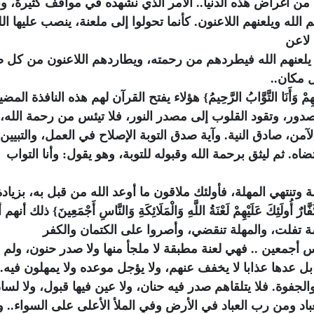
 أغراض هذه الدنيا.. الأمر الذي نشهده في مواقف كثيرة، و
م الله ويلعنهم اللاعنون.
كأنما تحولوا إلى ملعنة، ينصب عليها ال
 لاعن
يلعنهم الله فيطردهم من رحمته، ويطاردهم اللاعنون من كل 
 مكان..
تُوبُ عَلَيْهِمْ وَأَنَا التَّوَّابُ الرَّحِيمُ} هؤلاء يفتح القرآن لهم هذه النافذة المض
صدور، وتقود القلوب إلى مصدر النور، فلا تيئس من رحمة الله، 
ن، صادق النية. وآية صدق التوبة الإصلاح في العمل، والتبيين
اه. ثم ليثق برحمة الله وقبوله للتوبة، وهو يقول:
وأنا التواب
وتنتهي المهلة، فأولئك ملاقون ما أوعد الله من قبل به، بزيادة
ٌ أُولَئِكَ عَلَيْهِمْ لَعْنَةُ اللَّهِ وَالْمَلَائِكَةِ وَالنَّاسِ أَجْمَعِينَ} ذلك أنه
ة تفلت، والمهلة تنقضي، وأصروا على الكتمان والكفر
ناس أجمعين
.. فهي لعنة مطبقة لا ملجأ منها ولا صدر حنون، ولم 
 بل عدها عذابا لا يخفف عنهم، ولا يؤجل موعده ولا يمهلون فيه. 
جفوة. فلا يتلقاهم صدر فيه حنان، ولا عين فيها قبول، ولا لسا
اد ومن رب العباد في الأرض وفي الملأ الأعلى على السواء.. و