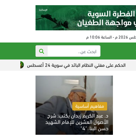
 على مفتي النظام البائد في سورية 24 أغسطس
تصاعد القلق الص
مفاهيم أساسية
د. عبد الكريم زيدان يكتب: شرح
الأصول العشرين للإمام الشهيد
حسن البنا.."4"