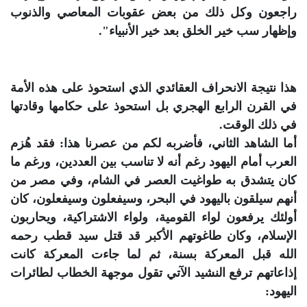
راجعون وكل ذلك من بعض عقوبات المعاصي والذنوب
وإظهار سب خير الخلق بعد خير الأنبياء".
هذا نتيجة الانحراف العقائدي الذي استحوذ على هذه الأمة
في القرن الرابع الهجري بل استحوذ على حكامها وقادتها
في ذلك الوقت.
أما الشاهد الثاني، فأضربه لكم من عصرنا هذا: فقد هُزم
العرب أمام اليهود رغم أنه لا تناسب بين العددين، ورغم ما
كان يتشدق به طواغيت العصر في الشام، وفي مصر من
أنهم سيلقون باليهود في البحر، وسيفعلون وسيفعلون، كان
أولئك يرفعون لواء القومية، ولواء الاشتراكية، ويحاربون
الإسلام، وكان طاغوتهم الأكبر قد قتل سيد قطب رحمه
الله قبل المعركة بسنة، ثم لما جاءت المعركة كانت
إذاعاتهم ترفع النشيد الآتي تقول موجهة الخطاب لطائرات
اليهود: