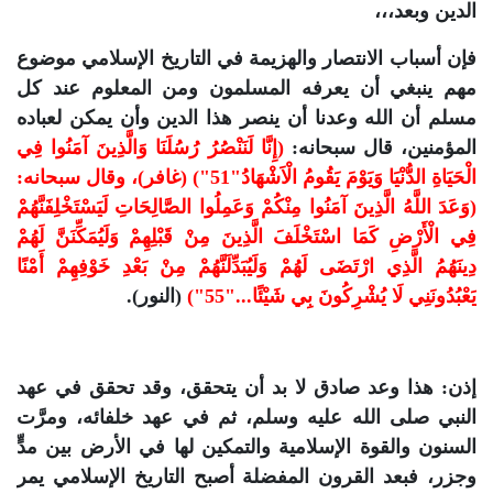
الدين وبعد،،،
فإن أسباب الانتصار والهزيمة في التاريخ الإسلامي موضوع
مهم ينبغي أن يعرفه المسلمون ومن المعلوم عند كل
مسلم أن الله وعدنا أن ينصر هذا الدين وأن يمكن لعباده
المؤمنين، قال سبحانه:
(إِنَّا لَنَنْصُرُ رُسُلَنَا وَالَّذِينَ آمَنُوا فِي
الْحَيَاةِ الدُّنْيَا وَيَوْمَ يَقُومُ الْاَشْهَادُ"51") (غافر)، وقال سبحانه:
(وَعَدَ اللَّهُ الَّذِينَ آمَنُوا مِنْكُمْ وَعَمِلُوا الصَّالِحَاتِ لَيَسْتَخْلِفَنَّهُمْ
فِي الْأَرْضِ كَمَا اسْتَخْلَفَ الَّذِينَ مِنْ قَبْلِهِمْ وَلَيُمَكِّنَنَّ لَهُمْ
دِينَهُمُ الَّذِي ارْتَضَى لَهُمْ وَلَيُبَدِّلَنَّهُمْ مِنْ بَعْدِ خَوْفِهِمْ أَمْنًا
يَعْبُدُونَنِي لَا يُشْرِكُونَ بِي شَيْئًا..."55")
(النور).
إذن: هذا وعد صادق لا بد أن يتحقق، وقد تحقق في عهد
النبي صلى الله عليه وسلم، ثم في عهد خلفائه، ومرَّت
السنون والقوة الإسلامية والتمكين لها في الأرض بين مدٍّ
وجزر، فبعد القرون المفضلة أصبح التاريخ الإسلامي يمر