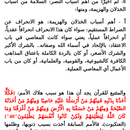
8- ثم أخيرًا من أهم أسباب النصر: السلامة من أسباب
الخذلان والهزيمة، ومنها:
أ - أهم أسباب الخذلان والهزيمة: هو الانحراف عن
الصراط المستقيم: سواء كان هذا الانحراف انحرافاً عقدياً،
أو انحرافاً عملياً، يعني سواء كانت المعاصي في باب
الاعتقاد: بالإلحاد في أسماء الله وصفاته.. بالشرك الأكبر
والشرك الأصغر، أو كان بالردة الكاملة باعتناق المذاهب
الكافرة كالشيوعية، والقومية، والعلمانية، أو كان من باب
الأعمال أي المعاصي العملية.
والمتتبع للقرآن يجد أن هذا هو سبب هلاك الأمم:
{فَكُلًّا
أَخَذْنَا بِذَنْبِهِ فَمِنْهُمْ مَنْ أَرْسَلْنَا عَلَيْهِ حَاصِبًا وَمِنْهُمْ مَنْ أَخَذَتْهُ
الصَّيْحَةُ وَمِنْهُمْ مَنْ خَسَفْنَا بِهِ الْأَرْضَ وَمِنْهُمْ مَنْ أَغْرَقْنَا وَمَا
كَانَ اللَّهُ لِيَظْلِمَهُمْ وَلَكِنْ كَانُوا أَنْفُسَهُمْ يَظْلِمُونَ"40"}
(العنكبوت)، فالأمم السابقة أخذت بسبب ذنوبها، وظلمها