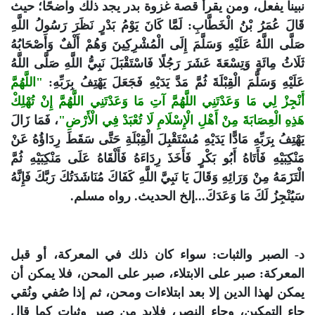
نبينا يفعل، ومن يقرأ قصة غزوة بدر يجد ذلك واضحًا؛ حيث
قَالَ عُمَرُ بْنُ الْخَطَّابِ: لَمَّا كَانَ يَوْمُ بَدْرٍ نَظَرَ رَسُولُ اللَّهِ
صَلَّى اللَّهُ عَلَيْهِ وَسَلَّمَ إِلَى الْمُشْرِكِينَ وَهُمْ أَلْفٌ وَأَصْحَابُهُ
ثَلَاثُ مِائَةٍ وَتِسْعَةَ عَشَرَ رَجُلًا فَاسْتَقْبَلَ نَبِيُّ اللَّهِ صَلَّى اللَّهُ
عَلَيْهِ وَسَلَّمَ الْقِبْلَةَ ثُمَّ مَدَّ يَدَيْهِ فَجَعَلَ يَهْتِفُ بِرَبِّهِ:
"اللَّهُمَّ
أَنْجِزْ لِي مَا وَعَدْتَنِي اللَّهُمَّ آتِ مَا وَعَدْتَنِي اللَّهُمَّ إِنْ تُهْلِكْ
هَذِهِ الْعِصَابَةَ مِنْ أَهْلِ الْإِسْلَامِ لَا تُعْبَدْ فِي الْأَرْضِ"
، فَمَا زَالَ
يَهْتِفُ بِرَبِّهِ مَادًّا يَدَيْهِ مُسْتَقْبِلَ الْقِبْلَةِ حَتَّى سَقَطَ رِدَاؤُهُ عَنْ
مَنْكِبَيْهِ فَأَتَاهُ أَبُو بَكْرٍ فَأَخَذَ رِدَاءَهُ فَأَلْقَاهُ عَلَى مَنْكِبَيْهِ ثُمَّ
الْتَزَمَهُ مِنْ وَرَائِهِ وَقَالَ يَا نَبِيَّ اللَّهِ كَفَاكَ مُنَاشَدَتُكَ رَبَّكَ فَإِنَّهُ
سَيُنْجِزُ لَكَ مَا وَعَدَكَ...إلخ الحديث. رواه مسلم.
د- الصبر والثبات: سواء كان ذلك في المعركة، أو قبل
المعركة: صبر على الابتلاء، صبر على المحن، فلا يمكن أن
يمكن لهذا الدين إلا بعد ابتلاءات ومحن، ثم إذا صُفي ونُقي
جاء التمكين، وجاء النصر، فلابد من صبر وثبات كما قال