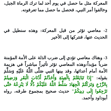
المعركة مثل ما حصل في يوم أحد لما ترك الرماة الجبل،
وخالفوا أمر النبي، فحصل ما حصل مما تعرفونه.
2- معاصي تؤثر من قبل المعركة: وهذه سنطيل في
الحديث عنها، فنتركها إلى الأخير
3- وهناك معاصي تؤدي إلى ضرب الذلة على الأمة المؤمنة
ضرباً مؤبداً:وهذه المعاصي تؤثر تأثيراً مباشراً في هزيمة
الأمة أمام أعدائها، وقد بينها النبي صَلَّى اللَّهُ عَلَيْهِ وَسَلَّمَ
بقوله:
"إِذَا تَبَايَعْتُمْ بِالْعِينَةِ وَأَخَذْتُمْ أَذْنَابَ الْبَقَرِ وَرَضِيتُمْ
بِالزَّرْعِ وَتَرَكْتُمْ الْجِهَادَ سَلَّطَ اللَّهُ عَلَيْكُمْ ذُلًّا لَا يَنْزِعُهُ حَتَّى
تَرْجِعُوا إِلَى دِينِكُمْ"
حديث صحيح بمجموع طرقه، رواه
أبوداود وأحمد.