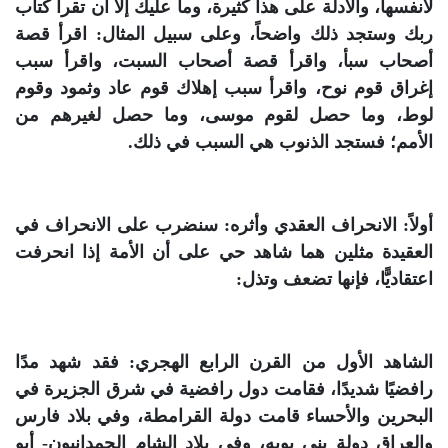
لأنفسها، والأدلة على هذا كثيرة، وما عليك إلا أن تقرأ كتاب
ربك وستجد ذلك واضحاً، وعلى سبيل المثال: اقرأ قصة
أصحاب سبأ، واقرأ قصة أصحاب السبت، واقرأ سبب
إغراق قوم نوح، واقرأ سبب إهلاك قوم عاد وثمود وقوم
لوط، وما حصل لقوم موسى، وما حصل لغيرهم من
الأمم؛ فستجد الذنوب هي السبب في ذلك.
أولاً: الانحراف العقدي وأثره: سنضرب على الانحراف في
العقيدة مثلين هما شاهد حي على أن الأمة إذا انحرفت
اعتقاديًّا، فإنها تضعف وتذل:
الشاهد الأول من القرن الرابع الهجري: فقد شهد مدًا
رافضيًا شديدًا، فقامت دول رافضية في شرق الجزيرة في
البحرين والأحساء قامت دولة القرامطة، وفي بلاد فارس
والعراق دولة بني بويه، وفي بلاد الشام الحمدانيون- أبو