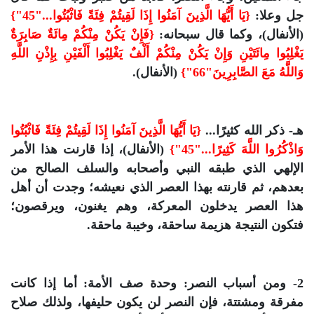
جل وعلا:
{يَا أَيُّهَا الَّذِينَ آمَنُوا إِذَا لَقِيتُمْ فِئَةً فَاثْبُتُوا..."45"}
(الأنفال)، وكما قال سبحانه:
{فَإِنْ يَكُنْ مِنْكُمْ مِائَةٌ صَابِرَةٌ
يَغْلِبُوا مِائَتَيْنِ وَإِنْ يَكُنْ مِنْكُمْ أَلْفٌ يَغْلِبُوا أَلْفَيْنِ بِإِذْنِ اللَّهِ
وَاللَّهُ مَعَ الصَّابِرِينَ"66"}
(الأنفال).
هـ- ذكر الله كثيرًا...
{يَا أَيُّهَا الَّذِينَ آمَنُوا إِذَا لَقِيتُمْ فِئَةً فَاثْبُتُوا
وَاذْكُرُوا اللَّهَ كَثِيرًا..."45"}
(الأنفال)، إذا قارنت هذا الأمر
الإلهي الذي طبقه النبي وأصحابه والسلف الصالح من
بعدهم، ثم قارنته بهذا العصر الذي نعيشه؛ وجدت أن أهل
هذا العصر يدخلون المعركة، وهم يغنون، ويرقصون؛
فتكون النتيجة هزيمة ساحقة، وخيبة ماحقة.
2- ومن أسباب النصر: وحدة صف الأمة: أما إذا كانت
مفرقة ومشتتة، فإن النصر لن يكون حليفها، ولذلك صلاح