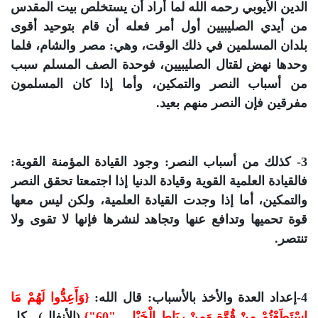
الدين الأيوبي رحمه الله لما أراد أن يستخلص بيت المقدس
من أيدي الصليبيين أول أمر فعله أن قام بتوحيد أقوى
بلدان المسلمين في ذلك الوقت، وهي: مصر والشام، فلما
وحدها نهض لقتال الصليبيين، فوحدة الصف المسلم سبب
من أسباب النصر والتمكين، وأما إذا كان المسلمون
مفرقين فإن النصر منهم بعيد.
3- كذلك من أسباب النصر: وجود القيادة المؤمنة القوية:
فالقيادة العلمية القوية وقيادة الدنيا إذا اجتمعتا تحقق النصر
والتمكين، أما إذا وجدت القيادة العلمية، ولكن ليس معها
قوة تحميها وتدافع عنها وتجاهد لنشرها فإنها لا تقوى ولا
تنتصر.
4-إعداد العدة والأخذ بالأسباب: قال الله:
{وَأَعِدُّوا لَهُمْ مَا
اسْتَطَعْتُمْ مِنْ قُوَّةٍ وَمِنْ رِبَاطِ الْخَيْلِ..."60"}
(الأنفال).. كل