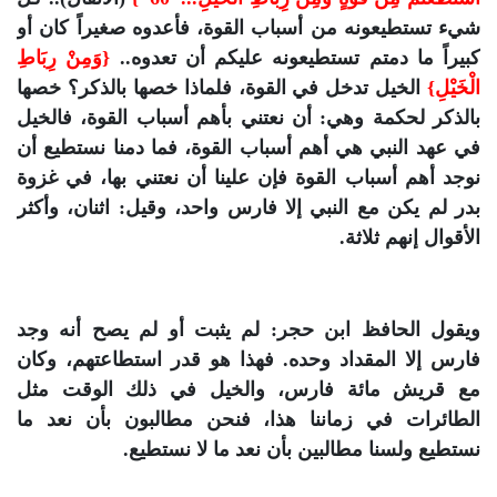
شيء تستطيعونه من أسباب القوة، فأعدوه صغيراً كان أو
كبيراً ما دمتم تستطيعونه عليكم أن تعدوه..
{وَمِنْ رِبَاطِ
الْخَيْلِ}
الخيل تدخل في القوة، فلماذا خصها بالذكر؟ خصها
بالذكر لحكمة وهي: أن نعتني بأهم أسباب القوة، فالخيل
في عهد النبي هي أهم أسباب القوة، فما دمنا نستطيع أن
نوجد أهم أسباب القوة فإن علينا أن نعتني بها، في غزوة
بدر لم يكن مع النبي إلا فارس واحد، وقيل: اثنان، وأكثر
الأقوال إنهم ثلاثة.
ويقول الحافظ ابن حجر: لم يثبت أو لم يصح أنه وجد
فارس إلا المقداد وحده. فهذا هو قدر استطاعتهم، وكان
مع قريش مائة فارس، والخيل في ذلك الوقت مثل
الطائرات في زماننا هذا، فنحن مطالبون بأن نعد ما
نستطيع ولسنا مطالبين بأن نعد ما لا نستطيع.