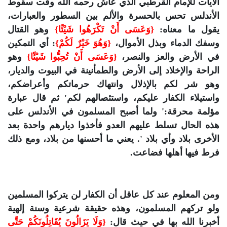
الآيات للإمام القرطبي الذي عاش رحمه الله وقت سقوط
الأندلس تحس بالحسرة والألم بين السطور والعبارات،
يقول ما معناه:
{وَعَسَى أَنْ تَكْرَهُوا شَيْئًا}
وهو القتال
وسفك الدماء وبذل الأموال،
{وَهُوَ خَيْرٌ لَكُمْ}
: أي التمكين
في الأرض والعز والنصر،
{وَعَسَى أَنْ تُحِبُّوا شَيْئًا}
وهو
الراحة والإخلاد إلى الأرض والطمأنينة في البيوت والديار،
وهو شر لكم بالإذلال وانتهاك حرماتكم وأعراضكم،
واستيلاء الكفار عليكم، واستئصالهم لكم' ثم قال عبارة
مؤلمة محرقة:' ولما أصبح المسلمون في الأندلس على
هذه الحال تسلط عليهم العدو فأخذوا ديارهم واحدة بعد
الأخرى بلاد وأي بلاد '. يعني ما أحسنها من بلاد، ومع ذلك
فرط فيها أهلها فضاعت.
ومن المعلوم عند كل عاقل أن الكفار لن يتركوا المسلمين
ولو تركهم المسلمون، وهذه حقيقة شرعية وسنة إلهية
أخبرنا الله بها في حيث قال:
{وَلَا يَزَالُونَ يُقَاتِلُونَكُمْ حَتَّى