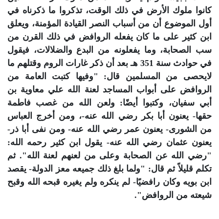
كانوا ملوك الأرض في ذلك الوقت، تذكروا ما ذكرناه في
أول الموضوع أن من أسباب النصر القيادة المؤمنة، ويعلق
ابن كثير على ما كان يفعله الروافض في ذلك القرن من
سب الصحابة، وما يفعلونه من البدع والضلالات، فيقول
في حوادث سنة 351 هـ بعد أن ذكر غارات الروم وقتلهم ما
لايحصى من المسلمين قال: "وفيها كتبت العامة من
الروافض على أبواب المساجد لعنة الله علي معاوية بن
أبي سفيان، وكتبوا أيضًا: ولعن الله من غصب فاطمة
حقها- يعنون أبا بكر رضي الله عنه-، ومن أخرج العباس
من الشورى- يعنون عمر رضي الله عنه- ومن نفى أبا ذر-
يعنون عثمان رضي الله عنه- يقول ابن كثير رحمه الله:
"رضي الله عن الصحابة وعلى من لعنهم لعنة الله". ثم
تكلم قليلاً ثم قال: "ولما بلغ ذلك جميعه معز الدولة- يقصد
ابن بويه وكان رافضيًا- لم ينكره ولم يغيره قبحه الله وقبح
شيعته من الروافض".