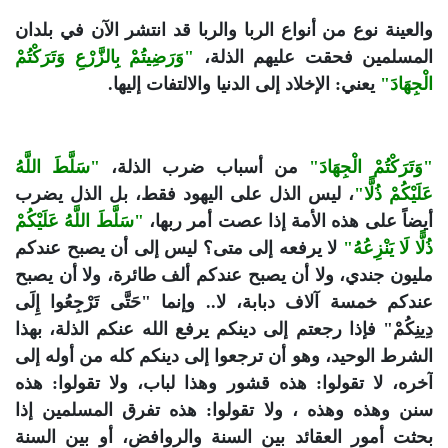
والعينة نوع من أنواع الربا والربا قد انتشر الآن في بلدان
المسلمين فحقت عليهم الذلة،
"وَرَضِيتُمْ بِالزَّرْعِ وَتَرَكْتُمْ
الْجِهَادَ"
يعني: الإخلاد إلى الدنيا والالتفات إليها.
"وَتَرَكْتُمْ الْجِهَادَ"
من أسباب ضرب الذلة،
"سَلَّطَ اللَّهُ
عَلَيْكُمْ ذُلًّا"
، ليس الذل على اليهود فقط، بل الذل يضرب
أيضاً على هذه الأمة إذا عصت أمر ربها،
"سَلَّطَ اللَّهُ عَلَيْكُمْ
ذُلًّا لَا يَنْزِعُهُ"
لا يرفعه إلى متى؟ ليس إلى أن يصبح عندكم
مليون جندي، ولا أن يصبح عندكم ألف طائرة، ولا أن يصبح
عندكم خمسة آلاف دبابة، لا.. وإنما "حَتَّى تَرْجِعُوا إِلَى
دِينِكُمْ" فإذا رجعتم إلى دينكم يرفع الله عنكم الذلة، بهذا
الشرط الوحيد، وهو أن ترجعوا إلى دينكم كله من أوله إلى
آخره، لا تقولوا: هذه قشور وهذا لباب، ولا تقولوا: هذه
سنن وهذه وهذه ، ولا تقولوا: هذه تفرق المسلمين إذا
بحثت أمور العقائد بين السنة والروافض، أو بين السنة