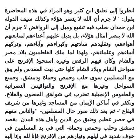
انظروا إلى تعليق ابن كثير وهو المراد في هذه المحاضرة
يقول: "لا جرم أن الله لا ينصر هؤلاء وكذلك سيف الدولة
ابن حمدان بحلب فيه تشيع وميل إلى الروافض لا جرم أن
الله لا ينصر أمثال هؤلاء، بل يديل عليهم أعداءهم لمتابعتهم
أهواءهم، وتقليدهم سادتهم وكبراءهم وآباءهم، وتركهم
أنبياءهم وعلماءهم، ولهذا لما ملك الفاطميون بلاد مصر
والشام وكان فيهم الرفض وغيره استحوذ الإفرنج على
سواحل الشام وبلاد الشام كلها حتى بيت المقدس ولم يبق
مع المسلمين سوى حلب وحمص وحماة ودمشق، وجميع
السواحل وغيرها مع الإفرنج والنواقيس النصرانية
والطقوس الإنجيلية تضرب في شواهق الحصون والقلاع،
وتكفر في أماكن الإيمان من المساجد وغيرها من شريف
البقاع"- ثم بعد ذلك صور حال المسلمين- "والناس معهم
في حصر عظيم وضيق من الدين وأهل هذه المدن- يقصد
دمشق وحلب وحمص وحماة- التي في يد المسلمين في
خوف شديد في ليلهم ونهارهم من الإفرنج فإنا لله وإنا إليه