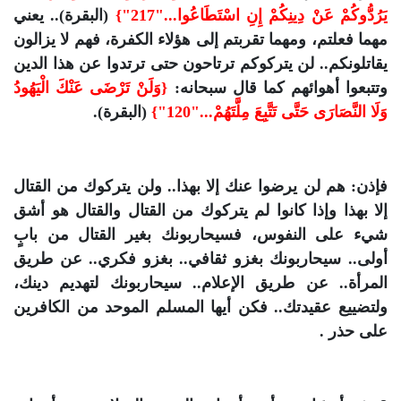
يَرُدُّوكُمْ عَنْ دِينِكُمْ إِنِ اسْتَطَاعُوا..."217"}
(البقرة).. يعني
مهما فعلتم، ومهما تقربتم إلى هؤلاء الكفرة، فهم لا يزالون
يقاتلونكم.. لن يتركوكم ترتاحون حتى ترتدوا عن هذا الدين
وتتبعوا أهوائهم كما قال سبحانه:
{وَلَنْ تَرْضَى عَنْكَ الْيَهُودُ
وَلَا النَّصَارَى حَتَّى تَتَّبِعَ مِلَّتَهُمْ..."120"}
(البقرة).
فإذن: هم لن يرضوا عنك إلا بهذا.. ولن يتركوك من القتال
إلا بهذا وإذا كانوا لم يتركوك من القتال والقتال هو أشق
شيء على النفوس، فسيحاربونك بغير القتال من بابٍ
أولى.. سيحاربونك بغزو ثقافي.. بغزو فكري.. عن طريق
المرأة.. عن طريق الإعلام.. سيحاربونك لتهديم دينك،
ولتضييع عقيدتك.. فكن أيها المسلم الموحد من الكافرين
على حذر .