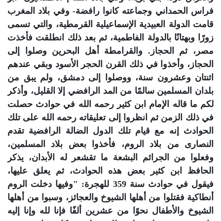
فراس الحمداني وجماعته كانوا رافضة- وفي بلاد المغرب
قامت الدولة العبيدية الإسماعيلية القرمطية، والتي تسمى
زورًا وبهتانًا بالدولة الفاطمية، ثم بعد ذلك انطلقت فأخذت
مصر، ثم الحجاز. والقرامطة أهل البحرين وصلوا إلى
الحجاز، وأخذوا في ذلك القرن الحجر الأسود وبقي عندهم
اثنتان وعشرون سنة، ووصلوا إلى دمشق، ولم يبق من
بلدان المسلمين سالمًا من المد الرافضي إلا القليل، وأذكر
لكم ما قاله الإمام ابن كثير رحمه الله في حوادث حصلت
في ذلك الزمن ثم انظروا إلى تعليقاته رحمه الله على تلك
الحوادث إنه مع قيام تلك الدول الضالة الرافضية تقدم
النصارى من بلاد الروم، فأخذوا بعض بلاد المسلمين،
وفعلوا من الجرائم البشعة ما تقشعر له الأبدان، يذكر
الحافظ ابن كثير بعض هذه الحوادث، ثم يعلق عليها،
فيقول في حوادث سنة 359 للهجرة: "وفيها دخلت الروم
أنطاكية فقتلوا من أهلها الشيوخ والعجائز، وسبوا من أهلها
الشيوخ والأطفال نحوًا من عشرين ألفًا فإنا لله وإنا إليه