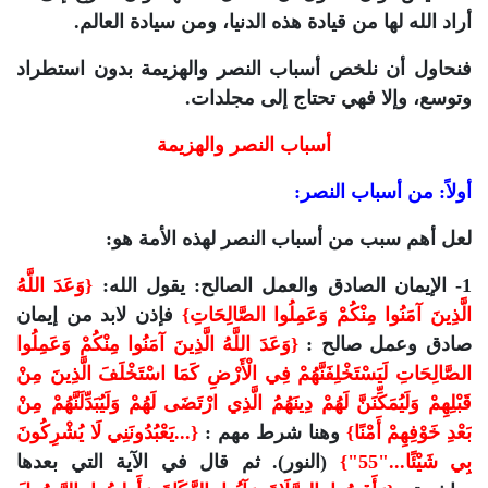
أراد الله لها من قيادة هذه الدنيا، ومن سيادة العالم.
فنحاول أن نلخص أسباب النصر والهزيمة بدون استطراد
وتوسع، وإلا فهي تحتاج إلى مجلدات.
أسباب النصر والهزيمة
أولاً: من أسباب النصر:
لعل أهم سبب من أسباب النصر لهذه الأمة هو:
1- الإيمان الصادق والعمل الصالح: يقول الله:
{وَعَدَ اللَّهُ
الَّذِينَ آمَنُوا مِنْكُمْ وَعَمِلُوا الصَّالِحَاتِ}
فإذن لابد من إيمان
صادق وعمل صالح :
{وَعَدَ اللَّهُ الَّذِينَ آمَنُوا مِنْكُمْ وَعَمِلُوا
الصَّالِحَاتِ لَيَسْتَخْلِفَنَّهُمْ فِي الْأَرْضِ كَمَا اسْتَخْلَفَ الَّذِينَ مِنْ
قَبْلِهِمْ وَلَيُمَكِّنَنَّ لَهُمْ دِينَهُمُ الَّذِي ارْتَضَى لَهُمْ وَلَيُبَدِّلَنَّهُمْ مِنْ
بَعْدِ خَوْفِهِمْ أَمْنًا}
وهنا شرط مهم :
{...يَعْبُدُونَنِي لَا يُشْرِكُونَ
بِي شَيْئًا..."55"}
(النور). ثم قال في الآية التي بعدها