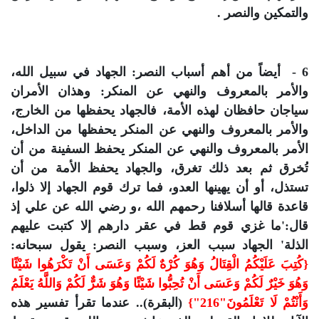
والتمكين والنصر .
6 - أيضاً من أهم أسباب النصر: الجهاد في سبيل الله،
والأمر بالمعروف والنهي عن المنكر: وهذان الأمران
سياجان حافظان لهذه الأمة، فالجهاد يحفظها من الخارج،
والأمر بالمعروف والنهي عن المنكر يحفظها من الداخل،
الأمر بالمعروف والنهي عن المنكر يحفظ السفينة من أن
تُخرق ثم بعد ذلك تغرق، والجهاد يحفظ الأمة من أن
تستذل، أو أن يهينها العدو، فما ترك قوم الجهاد إلا ذلوا،
قاعدة قالها أسلافنا رحمهم الله ،و رضي الله عن علي إذ
قال:'ما غزي قوم قط في عقر دارهم إلا كتبت عليهم
الذلة' الجهاد سبب العز، وسبب النصر: يقول سبحانه:
{كُتِبَ عَلَيْكُمُ الْقِتَالُ وَهُوَ كُرْهٌ لَكُمْ وَعَسَى أَنْ تَكْرَهُوا شَيْئًا
وَهُوَ خَيْرٌ لَكُمْ وَعَسَى أَنْ تُحِبُّوا شَيْئًا وَهُوَ شَرٌّ لَكُمْ وَاللَّهُ يَعْلَمُ
وَأَنْتُمْ لَا تَعْلَمُونَ"216"}
(البقرة).. عندما تقرأ تفسير هذه