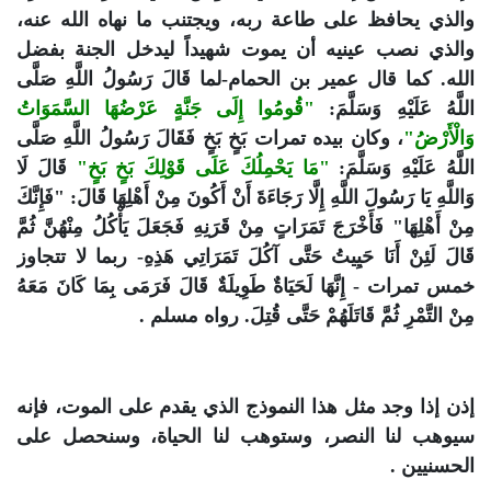
والذي يحافظ على طاعة ربه، ويجتنب ما نهاه الله عنه،
والذي نصب عينيه أن يموت شهيداً ليدخل الجنة بفضل
الله. كما قال عمير بن الحمام-لما قَالَ رَسُولُ اللَّهِ صَلَّى
اللَّهُ عَلَيْهِ وَسَلَّمَ:
"قُومُوا إِلَى جَنَّةٍ عَرْضُهَا السَّمَوَاتُ
وَالْأَرْضُ"
، وكان بيده تمرات بَخٍ بَخٍ فَقَالَ رَسُولُ اللَّهِ صَلَّى
اللَّهُ عَلَيْهِ وَسَلَّمَ:
"مَا يَحْمِلُكَ عَلَى قَوْلِكَ بَخٍ بَخٍ"
قَالَ لَا
وَاللَّهِ يَا رَسُولَ اللَّهِ إِلَّا رَجَاءَةَ أَنْ أَكُونَ مِنْ أَهْلِهَا قَالَ: "فَإِنَّكَ
مِنْ أَهْلِهَا" فَأَخْرَجَ تَمَرَاتٍ مِنْ قَرَنِهِ فَجَعَلَ يَأْكُلُ مِنْهُنَّ ثُمَّ
قَالَ لَئِنْ أَنَا حَيِيتُ حَتَّى آكُلَ تَمَرَاتِي هَذِهِ- ربما لا تتجاوز
خمس تمرات - إِنَّهَا لَحَيَاةٌ طَوِيلَةٌ قَالَ فَرَمَى بِمَا كَانَ مَعَهُ
مِنْ التَّمْرِ ثُمَّ قَاتَلَهُمْ حَتَّى قُتِلَ. رواه مسلم .
إذن إذا وجد مثل هذا النموذج الذي يقدم على الموت، فإنه
سيوهب لنا النصر، وستوهب لنا الحياة، وسنحصل على
الحسنيين .