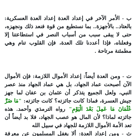
ب - الأمر الآخر في إعداد العدة إعداد العدة العسكرية:
بالعتاد.. بالأجهزة.. بما نستطيع من قوة فنعد ذلك ونجهزه،
حتى لا يبقى سبب من أسباب النصر في استطاعتنا إلا
وفعلناه، فإذا أعددنا تلك العدة، فإن القلوب تنام وهي
مطمئنة مرتاحة .
ت - ومن العدة أيضاً: إعداد الأموال اللازمة: فإن الأموال
الآن أصبحت عماد الجهاد، بل هي عماد الجهاد منذ عصر
النبي، ولعل الجميع يتذكر أن عثمان بن عفان لما جهز
جيش العسرة، فماذا كانت جائزته؟ كانت جائزته:
"مَا ضَرَّ
عُثْمَانَ مَا عَمِلَ بَعْدَ الْيَوْمِ"
رواه الترمذي وأحمد. هذه
جائزته لماذا؟ لأن المال هو عصب الجهاد، فلا بد أيضاً أن
تعد الأمة الأموال اللازمة للجهاد في سبيل الله
ث - ومن إعداد العدة: ألا يغفل المسلمون عن معرفة