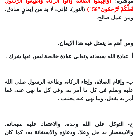
مباشرة:
{وَأَقِيمُوا الصَّلَاةَ وَآتُوا الزَّكَاةَ وَأَطِيعُوا الرَّسُولَ
لَعَلَّكُمْ تُرْحَمُونَ"56"}
(النور). فإذن: لا بد من إيمانٍ صادق،
ومن عمل صالح.
ومن أهم ما يتمثل فيه هذا الإيمان:
أ- عبادة الله سبحانه وتعالى عبادة خالصة ليس فيها شرك .
ب- وإقام الصلاة، وإيتاء الزكاة، وطاعة الرسول صلى الله
عليه وسلم في كل ما أمر به، وفي كل ما نهى عنه، فما
أمر به يفعل، وما نهى عنه يجتنب .
ج- التوكل على الله وحده، والاعتماد عليه سبحانه،
والاستنصار به جل وعلا، ودعاؤه والاستغاثة به: كما كان