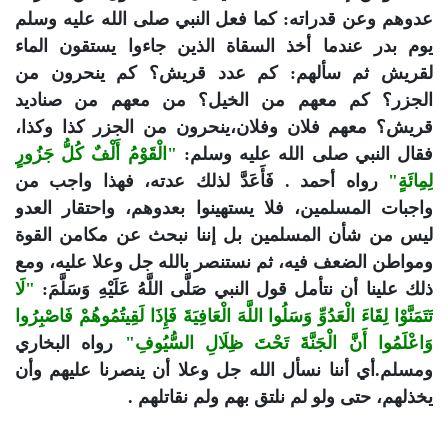
عدوهم وعن قدراته: كما فعل النبي صلى الله عليه وسلم
يوم بدر عندما أخذ السقاة الذين جاءوا يستقون الماء
لقريش ثم سألهم: كم عدد قريش؟ كم ينحرون من
الجزر؟ كم معهم من الخيل؟ من معهم من صناديد
قريش؟ معهم فلان وفلان،ينحرون من الجزر كذا وكذا،
فقال النبي صلى الله عليه وسلم:
"الْقَوْمُ أَلْفٌ كُلُّ جَزُورٍ
لِمِائَةٍ"
رواه أحمد . فَأَعَدَّ لذلك عدته، فهذا واجب من
واجبات المسلمين، فلا يستهينوا بعدوهم، واحتقار العدو
ليس من شأن المسلمين بل إننا نبحث عن مكامن القوة
ومواطن الضعف فيه، ثم نستنصر بالله جل وعلا عليه، ومع
ذلك علينا أن نتأمل قول النبي صَلَّى اللَّهُ عَلَيْهِ وَسَلَّمَ:
"لَا
تَتَمَنَّوْا لِقَاءَ الْعَدُوِّ وَسَلُوا اللَّهَ الْعَافِيَةَ فَإِذَا لَقِيتُمُوهُمْ فَاصْبِرُوا
وَاعْلَمُوا أَنَّ الْجَنَّةَ تَحْتَ ظِلَالِ السُّيُوفِ"
رواه البخاري
ومسلم.أي أننا نسأل الله جل وعلا أن ينصرنا عليهم وأن
يخذلهم، حتى ولو لم نلتق بهم ولم نقاتلهم .