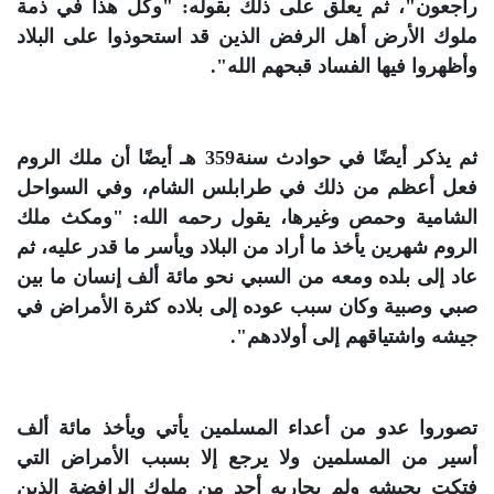
راجعون"، ثم يعلق على ذلك بقوله: "وكل هذا في ذمة
ملوك الأرض أهل الرفض الذين قد استحوذوا على البلاد
وأظهروا فيها الفساد قبحهم الله".
ثم يذكر أيضًا في حوادث سنة359 هـ أيضًا أن ملك الروم
فعل أعظم من ذلك في طرابلس الشام، وفي السواحل
الشامية وحمص وغيرها، يقول رحمه الله: "ومكث ملك
الروم شهرين يأخذ ما أراد من البلاد ويأسر ما قدر عليه، ثم
عاد إلى بلده ومعه من السبي نحو مائة ألف إنسان ما بين
صبي وصبية وكان سبب عوده إلى بلاده كثرة الأمراض في
جيشه واشتياقهم إلى أولادهم".
تصوروا عدو من أعداء المسلمين يأتي ويأخذ مائة ألف
أسير من المسلمين ولا يرجع إلا بسبب الأمراض التي
فتكت بجيشه ولم يحاربه أحد من ملوك الرافضة الذين