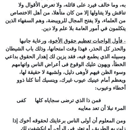
به، وما خالف فيرد على قائله، ولا تعرض الأقوال ولا
تناقش ولا يتناولها إلا من كان متأهلا، من أهل الاختصاص
من العلماء، ولا يفتح المجال للرويبضة، وهم السفهاء الذين
يتكلمون في أمور العامة بلا علم ولا دين.
- فأول الواجبات تعظيم حقوق الأخوة
، ورعاية جانبها
والحذر كل الحذر، فهذا وقت امتحانها، وذلك باب الشيطان
وسبيله الذي يطمع فيه، فقد يزين لك إهدار الحقوق بداعي
الخطأ، ويهون عليك الوقوع فى أعراض الناس واتهامهم
وسوء الظن فيهم لأوهى دليل، ولشبهة لا حقيقة لها،
ويعظم أمام عينيك عيوب غيرك، وينسيك أننا كلنا ذوو
أخطاء وعيوب:
فمن ذا الذي ترضى سجاياه كلها كفى
المرء نبلا أن تعد معايبه
ومن المعلوم أن أولى الناس برعايتك لحقوقه أخوك إذا
زلت به الطريق، أو تعثر فى الرأى، أو انكشفت لك