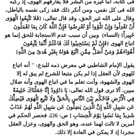
فى كتابه، أما غيره من البشر فلا يفارقهم الهوى، إذ ركبه
الله فى كل نفس، ومن أنكر ذلك فقد زكى نفسه بالباطل،
وقال على الله غير الحق، وقد قال تعالى: {فَلا تَتَّبِعُوا الْهَوَى
أَنْ تَعْدِلُوا وَإِنْ تَلْوُوا أَوْ تُعْرِضُوا فَإِنَّ اللَّهَ كَانَ بِمَا تَعْمَلُونَ
خَبِيراً} (النساء) وبين أن سبب عدم الاستجابة للحق إنما هو
اتباع الهوى {فَإِنْ لَمْ يَسْتَجِيبُوا لَكَ فَاعْلَمْ أَنَّمَا يَتَّبِعُونَ
أَهْوَاءَهُمْ وَمَنْ أَضَلُّ مِمَّنِ اتَّبَعَ هَوَاهُ بِغَيْرِ هُدىً مِنَ اللَّهِ}
يقول الإمام الشاطبي في معرض ذمه للبدع: " أنه اتباع
للهوى لأن العقل إذا لم يكن متبعا للشرع لم يبق له إلا
الهوى والشهوة، وأنت تعلم ما في اتباع الهوى وأنه ضلال
مبين، ألا ترى قول الله تعالى: يَا دَاوُودُ إِنَّا جَعَلْنَاكَ خَلِيفَةً
فِي الْأَرْضِ فَاحْكُم بَيْنَ النَّاسِ بِالْحَقِّ وَلَا تَتَّبِعِ الْهَوَى فَيُضِلَّكَ
عَن سَبِيلِ اللَّهِ إِنَّ الَّذِينَ يَضِلُّونَ عَن سَبِيلِ اللَّهِ لَهُمْ عَذَابٌ
شَدِيدٌ بِمَا نَسُوا يَوْمَ الْحِسَابِ [ ص: 26]، فحصر الحكم في
أمرين لا ثالث لهما عنده، وهو الحق والهوى، وعزل العقل
مجردا إذ لا يمكن في العادة إلا ذلك.