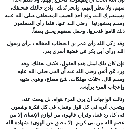
نبى الله أتحب أن يطيعوك، فاخرج إليهم، ولا تكلم أحدًا
منهم، ولا تنظر إليهم، وانحر بُدنك، وادع حالقك فيحلقك،
وسينصرك الله. وقد أخذ الحبيب المصطفى صلى الله عليه
وسلم بمشورتها - رضى الله عنها، فلما رأى المسلمون
ذلك قاموا فنحروا، وجعل بعضهم يحلق بعضاً.
وقد زكى الله رأى عمر بن الخطاب المخالف لرأى رسول
الله ورأى أبى بكر فى قضية أسرى بدر.
فإن كان ذلك لمثل هذه العقول، فكيف بعقلك! وقد
ورد عَن أَنَس رضي الله عنه أَن النبي صلى الله عليه
وسلم قال: «ثلاث مهلكات: شح مطاع، وهوى متبع،
وإعجاب المرء برأيه».
وثالث الواجبات أن يرى المرء هواه، بل يبحث عنه،
ويتحرى أثره فى كل قول وفعل، فى كل فكرة وشعور،
فى كل رد فعل وقرار، فالهوى من لوازم الإنسان إلا من
عصم الله من نبى كريم، {لا ينطق عن الهوى} بشهادة الله