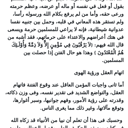
بقول أو فعل في نفسه أو ماله أو عرضه، وعظم حرمته
ورعى حقه، وأما من لم يرفع بكلام الله ورسوله رأسا،
ولم تستقر هذه المعاني في قلبه، وحمل بين جنبيه نفسا
عدوانية شيطانية، فإنه لا يراعي للمسلمين حرمة ويسعى
في هتك أعراضهم والاعتداء على حرماتهم، فقد أشبه من
قال الله فيهم: {لاَ يَرْقُبُونَ فِي مُؤْمِنٍ إِلاًّ وَلاَ ذِمَّةً وَأُوْلَـئِكَ
هُمُ الْمُعْتَدُونَ } وهذا هو حال الفتن إذا حصلت بين
المسلمين.
اتهام العقل ورؤية الهوى
أما ثانى واجبات المؤمن العاقل عند وقوع الفتنة فاتهام
العقل، والتواضع الشديد فى تقدير نفسه، وفى وزن ذكائه،
وقدرته على رؤية الأمور، وفهم جوانبها، وسبر أغوارها،
وتوقع مآلاتها، وغير ذلك مما يغرى الناس.
وحسبك فى هذا أن تعلم أن نبيا من الأنبياء قد زكاه الله