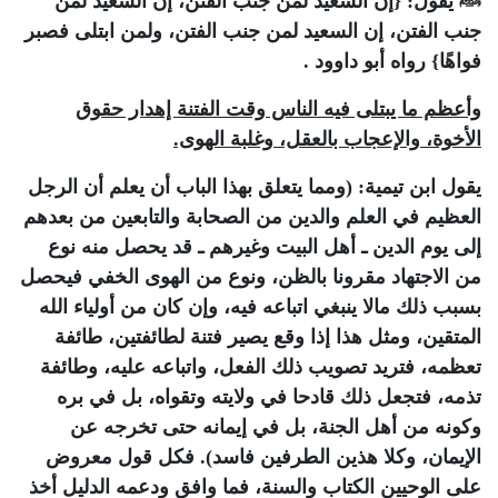
ﷺ يقول: {إن السعيد لمن جنب الفتن، إن السعيد لمن
جنب الفتن، إن السعيد لمن جنب الفتن، ولمن ابتلى فصبر
فواهًا} رواه أبو داوود .
وأعظم ما يبتلى فيه الناس وقت الفتنة إهدار حقوق
الأخوة، والإعجاب بالعقل، وغلبة الهوى.
يقول ابن تيمية: (ومما يتعلق بهذا الباب أن يعلم أن الرجل
العظيم في العلم والدين من الصحابة والتابعين من بعدهم
إلى يوم الدين ـ أهل البيت وغيرهم ـ قد يحصل منه نوع
من الاجتهاد مقرونا بالظن، ونوع من الهوى الخفي فيحصل
بسبب ذلك مالا ينبغي اتباعه فيه، وإن كان من أولياء الله
المتقين، ومثل هذا إذا وقع يصير فتنة لطائفتين، طائفة
تعظمه، فتريد تصويب ذلك الفعل، واتباعه عليه، وطائفة
تذمه، فتجعل ذلك قادحا في ولايته وتقواه، بل في بره
وكونه من أهل الجنة، بل في إيمانه حتى تخرجه عن
الإيمان، وكلا هذين الطرفين فاسد). فكل قول معروض
على الوحيين الكتاب والسنة، فما وافق ودعمه الدليل أخذ