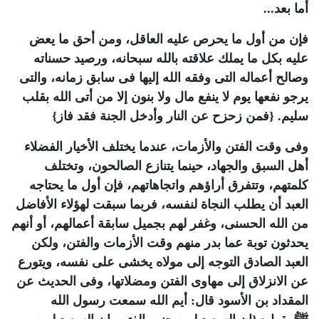
أما بعد...
فإن من أول ما يحرص عليه العاقل، ومن أحق ما يعض
عليه بكل ما يملك علاقته بالله سبحانه، ورصيد حسناته
وصالح أعماله التى وفقه الله إليها فى سابق زمانه، والتى
يرجو نفعها يوم لا ينفع مال ولا بنون إلا من أتى الله بقلب
سليم. {فمن زحزح عن النار وأدخل الجنة فقد فاز}
وفى وقت الفتن والأزمات، عندما يختلف الأخيار الفضلاء
أهل السبق والجهاد، حينما يتنازع الصالحون، وتختلف
كلمتهم، وتتفرق أراؤهم واتجاهاتهم، فإن أول ما يحتاجه
العبد أن يطلب النجاة لنفسه، فربما سبقت لهؤلاء الأفاضل
من الله الحسنى، وغفر لهم بجميل سابقة أعمالهم، أو أنهم
يحدثون توبة عما بدر منهم وقت الأزمات والفتن، ولكن
العبد الصادق التوجه إلى مولاه يخشى على نفسه، ويتورع
عن الانزلاق إلى مهاوى الفتن ومضلاتها، وفى الحديث عن
المقداد بن الأسود قال: أيم الله سمعت رسول الله