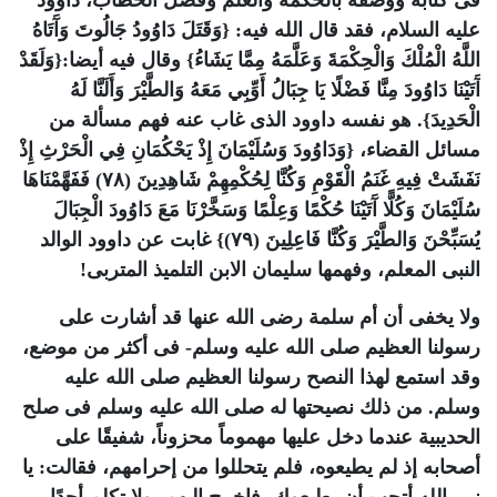
فى كتابه ووصفه بالحكمة والعلم وفصل الخطاب، داوود
عليه السلام، فقد قال الله فيه: {وَقَتَلَ دَاوُودُ جَالُوتَ وَآَتَاهُ
اللَّهُ الْمُلْكَ وَالْحِكْمَةَ وَعَلَّمَهُ مِمَّا يَشَاءُ} وقال فيه أيضا:{وَلَقَدْ
آَتَيْنَا دَاوُودَ مِنَّا فَضْلًا يَا جِبَالُ أَوِّبِي مَعَهُ وَالطَّيْرَ وَأَلَنَّا لَهُ
الْحَدِيدَ}. هو نفسه داوود الذى غاب عنه فهم مسألة من
مسائل القضاء، {وَدَاوُودَ وَسُلَيْمَانَ إِذْ يَحْكُمَانِ فِي الْحَرْثِ إِذْ
نَفَشَتْ فِيهِ غَنَمُ الْقَوْمِ وَكُنَّا لِحُكْمِهِمْ شَاهِدِينَ (٧٨) فَفَهَّمْنَاهَا
سُلَيْمَانَ وَكُلًّا آَتَيْنَا حُكْمًا وَعِلْمًا وَسَخَّرْنَا مَعَ دَاوُودَ الْجِبَالَ
يُسَبِّحْنَ وَالطَّيْرَ وَكُنَّا فَاعِلِينَ (٧٩)} غابت عن داوود الوالد
النبى المعلم، وفهمها سليمان الابن التلميذ المتربى!
ولا يخفى أن أم سلمة رضى الله عنها قد أشارت على
رسولنا العظيم صلى الله عليه وسلم- فى أكثر من موضع،
وقد استمع لهذا النصح رسولنا العظيم صلى الله عليه
وسلم. من ذلك نصيحتها له صلى الله عليه وسلم فى صلح
الحديبية عندما دخل عليها مهموماً محزوناً، شفيقًا على
أصحابه إذ لم يطيعوه، فلم يتحللوا من إحرامهم، فقالت: يا