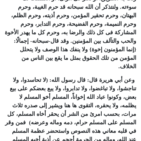
سوءته. ولنتذكر أن الله سبحانه قد حرم الغيبة، وحرم
البهتان، وحرم تحقير المؤمن، وحرم أذيته، وحرم الظلم،
وحرم النميمة، وحرم الفضيحة، وحرم التدابر، وحرم
المشاركة فى كل ذلك والرضا به، وحرم كل ما يهدر الأخوة
والحب والتآلف بين المؤمنين. وقد قال-سبحانه- إجمالًا:
{إنما المؤمنون إخوة} ولا ينفك هذا الوصف ولا يتحلل
المؤمن من تلك الحقوق بمثل ما يقع بين الناس من
الخلاف.
وعن أبي هريرة قال: قال رسول الله: (لا تحاسدوا، ولا
تناجشوا، ولا تباغضوا، ولا تدابروا، ولا يبع بعضكم على بيع
بعض، وكونوا عباد الله إخواناً، المسلم أخو المسلم لا
يظلمه، ولا يحقره، التقوى ها هنا ويشير إلى صدره ثلاث
مرات، بحسب امرئ من الشر أن يحقر أخاه المسلم، كل
المسلم على المسلم حرام، دمه وماله وعرضه) فمن وقر
في قلبه معاني هذه النصوص واستحضر عظمة المسلم
عند الله، وماله من الحرمة أحجم عن أذية أخيه المسلم