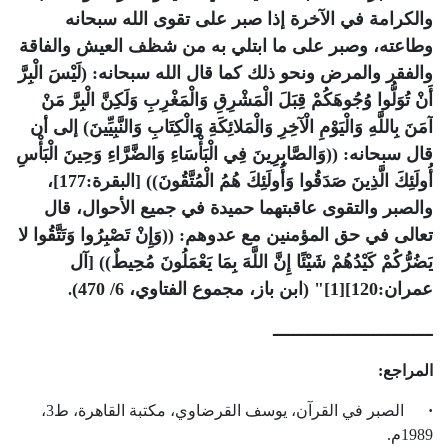
والكرامة في الآخرة إذا صبر على تقوى الله سبحانه
وطاعته، وصبر على ما ابتلي به من شظف العيش والفاقة
والفقر والمرض ونحو ذلك كما قال الله سبحانه: (لَيْسَ الْبِرَّ
أَنْ تُوَلُّوا وُجُوهَكُمْ قِبَلَ الْمَشْرِقِ وَالْمَغْرِبِ وَلَكِنَّ الْبِرَّ مَنْ
آمَنَ بِاللَّهِ وَالْيَوْمِ الْآخِرِ وَالْمَلائِكَةِ وَالْكِتَابِ وَالنَّبِيِّينَ) إلى أن
قال سبحانه: ((وَالصَّابِرِينَ فِي الْبَأْسَاءِ وَالضَّرَّاءِ وَحِينَ الْبَأْسِ
أُولَئِكَ الَّذِينَ صَدَقُوا وَأُولَئِكَ هُمُ الْمُتَّقُونَ)) [البقرة:177]،
والصبر والتقوى عاقبتهما حميدة في جميع الأحوال، قال
تعالى في حق المؤمنين مع عدوهم: ((وَإِنْ تَصْبِرُوا وَتَتَّقُوا لا
يَضُرُّكُمْ كَيْدُهُمْ شَيْئًا إِنَّ اللَّهَ بِمَا يَعْمَلُونَ مُحِيطٌ)) [آل
عمران:120][1]" (ابن باز، مجموع الفتاوي، 6/ 470)
.
ــــــــــــــــــــــــــــــــ
المراجع
:
·
الصبر في القرآن، يوسف القرضاوي، مكتبة القاهرة، ط3،
1989م
.