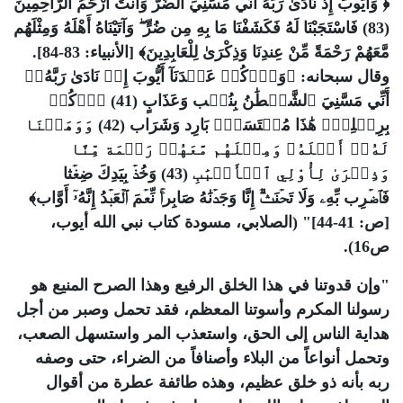
﴿ وَأَيُّوبَ إِذْ نَادَىٰ رَبَّهُ أَنِّي مَسَّنِيَ الضُّرُّ وَأَنتَ أَرْحَمُ الرَّاحِمِينَ
(83) فَاسْتَجَبْنَا لَهُ فَكَشَفْنَا مَا بِهِ مِن ضُرٍّ ۖ وَآتَيْنَاهُ أَهْلَهُ وَمِثْلَهُم
مَّعَهُمْ رَحْمَةً مِّنْ عِندِنَا وَذِكْرَىٰ لِلْعَابِدِينَ﴾ [الأنبياء: 83-84].
وقال سبحانه: ﴿وَٱذۡكُرۡ عَبۡدَنَآ أَيُّوبَ إِذۡ نَادَىٰ رَبَّهُۥٓ
أَنِّي مَسَّنِيَ ٱلشَّيۡطَٰنُ بِنُصۡب وَعَذَابٍ (41) ٱرۡكُضۡ
بِرِجۡلِكَۖ هَٰذَا مُغۡتَسَلُۢ بَارِد وَشَرَاب (42) وَوَهَبۡنَا
لَهُۥٓ أَهۡلَهُۥ وَمِثۡلَهُم مَّعَهُمۡ رَحۡمَة مِّنَّا
وَذِكۡرَىٰ لِأُوْلِي ٱلۡأَلۡبَٰبِ (43) وَخُذۡ بِيَدِكَ ضِغۡثا
فَٱضۡرِب بِّهِۦ وَلَا تَحۡنَثۡۗ إِنَّا وَجَدۡنَٰهُ صَابِراۚ نِّعۡمَ ٱلۡعَبۡدُ إِنَّهُۥٓ أَوَّاب﴾
[ص: 41-44]" (الصلابي، مسودة كتاب نبي الله أيوب،
ص16)
.
"
وإن قدوتنا في هذا الخلق الرفيع وهذا الصرح المنيع هو
رسولنا المكرم وأسوتنا المعظم، فقد تحمل وصبر من أجل
هداية الناس إلى الحق، واستعذب المر واستسهل الصعب،
وتحمل أنواعاً من البلاء وأصنافاً من الضراء، حتى وصفه
ربه بأنه ذو خلق عظيم، وهذه طائفة عطرة من أقوال