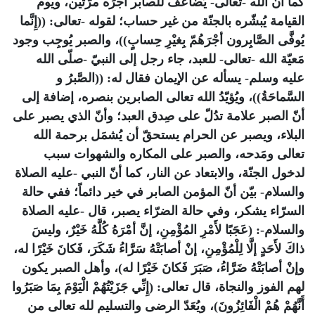
كما أنّ الله -تعالى- يُضاعف للصابر أجرَه مرَّتَين، ويوم
القيامة يُبشّره بالجنّة من غير حساب؛ لقوله -تعالى: ((إِنَّما
يُوفَّى الصَّابِرون أجْرَهُمّ بِغيْرِ حِسابٍ))، والصبر يُوجِب وجود
مَعيّة الله -تعالى- للعبد، جاء رجل إلى النبيّ -صلّى الله
عليه وسلم- يسأله عن الإيمان فقال له: ((الصَّبرُ و
السَّماحَةُ))، ويُؤيّدُ الله تعالى الصابرين بنصره، إضافة إلى
أنّ الصبر علامة تدُلّ على صِدق العبد؛ وأنّ الذي يصبر على
البلاء، ويصبر عن الحرام يستحقّ أن يُشمَل برحمة الله
تعالى ومَدحه، والصبر على المكاره والشهوات سبب
لدخول الجنّة، والابتعاد عن النار، كما أنّ النبي -عليه الصلاة
والسلام- بيّن أنّ المؤمن الصابر في خير دائماً؛ ففي حالة
السرّاء يشكر، وفي حالة الضرّاء يصبر، قال -عليه الصلاة
والسلام-: (عَجَبًا لأَمْرِ المُؤْمِنِ، إنَّ أمْرَهُ كُلَّهُ خَيْرٌ، وليسَ
ذاكَ لأَحَدٍ إلَّا لِلْمُؤْمِنِ، إنْ أصابَتْهُ سَرَّاءُ شَكَرَ، فَكانَ خَيْرًا له،
وإنْ أصابَتْهُ ضَرَّاءُ، صَبَرَ فَكانَ خَيْرًا له)، وأهل الصبر يكون
لهم الفوز والنجاة، قال تعالى: (إِنِّي جَزَيْتُهُمْ الْيَوْمَ بِمَا صَبَرُوا
أَنَّهُمْ هُمْ الْفَائِزُونَ)، ويُعَدّ الرضى والتسليم لله تعالى من