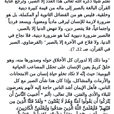
نعلم شيئاً ذكره الله تعالى هذا العدد إلا الصبر، وترجع عناية
القرآن البالغة بالصبر إلى ماله من قيمة كبيرة دينية
وخلقية، فليس هو من الفضائل الثانوية أو المكملة، بل هو
ضرورة لازمة للإنسان ليرقى مادياً ومعنوياً، ويسعد فردياً
واجتماعياً، فلا ينتصر دين، ولا تنهض الدنيا إلا بالصبر،
فالصبر ضرورة دنيوية كما هو ضرورة دينية، فلا نجاح في
الدنيا، ولا فلاح في الآخرة إلا بالصبر" (القرضاوي، الصبر
في القرآن، صـ 12ـ 7)
.
"
وما ذلك إلا لدوران كل الأخلاق حوله وصدورها منه، وهو
خلقٌ كريمٌ يعين الإنسان على تحمّل المصاعب الحياتية
اليومية؛ حيث إنّه لا تكاد تخلو حياة إنسان من الامتحانات
والأزمات والمشاكل، وإذا كان هذا شأن الصبر مع كل
الناس، فأهل الإيمان أشد الناس حاجة إليه لأنهم يتعرضون
للبلاء والأذى والفتن، قال تعالى: (ألم * أَحَسِبَ النَّاسُ أَن
يُتْرَكُوا أَن يَقُولُوا آمَنَّا وَهُمْ لَا يُفْتَنُونَ * وَلَقَدْ فَتَنَّا الَّذِينَ مِن
قَبْلِهِمْ ۖ فَلَيَعْلَمَنَّ اللَّهُ الَّذِينَ صَدَقُوا وَلَيَعْلَمَنَّ الْكَاذِبِينَ)،