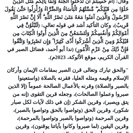
وقال: (أَمْ حَسِبْتُمْ أَن تَدْخُلُوا الْجَنَّةَ وَلَمَّا يَأْتِكُم مَّثَلُ الَّذِينَ
خَلَوْا مِن قَبْلِكُم ۖ مَّسَّتْهُمُ الْبَأْسَاءُ وَالضَّرَّاءُ وَزُلْزِلُوا حَتَّىٰ يَقُولَ
الرَّسُولُ وَالَّذِينَ آمَنُوا مَعَهُ مَتَىٰ نَصْرُ اللَّهِ ۗ أَلَا إِنَّ نَصْرَ اللَّهِ
قَرِيبٌ)، وكان التأكيد أشد في قوله تعالى: (لَتُبْلَوُنَّ فِي
أَمْوَالِكُمْ وَأَنفُسِكُمْ وَلَتَسْمَعُنَّ مِنَ الَّذِينَ أُوتُوا الْكِتَابَ مِن
قَبْلِكُمْ وَمِنَ الَّذِينَ أَشْرَكُوا أَذًى كَثِيرًا ۚ وَإِن تَصْبِرُوا وَتَتَّقُوا
فَإِنَّ ذَٰلِكَ مِنْ عَزْمِ الْأُمُورِ) (ندا أبو أحمد، فضائل الصبر في
القرآن الكريم، موقع الألوكة، 2023م)
.
"
والحق تبارك وتعالى قرن الصبر بمقامات الإيمان وأركان
الإسلام وقيمه ومثله العليا، فقرنه بالصلاة (واستعينوا
بالصبر والصلاة) وقرنه بالأعمال الصالحة عموماً (إلا الذين
صبروا وعملوا الصالحات)، وجعله قرين التقوى (إنه من
يتق ويصبر)، وقرين الشكر (إن في ذلك لآيات لكل صبار
شكور)، وقرين الحق (وتواصوا بالحق وتواصوا بالصبر)،
وقرين المرحمة (وتواصوا بالصبر وتواصوا بالمرحمة)،
وقرين اليقين (لما صبروا وكانوا بآياتنا يوقنون)، وقرين