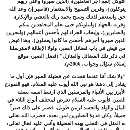
التوكل (نعم أجر العاملين)، (الذين صبروا وعلى ربهم
يتوكلون)، وقرين التسبيح والاستغفار (فاصبر إن وعد الله
حق واستغفر لذنبك وسبح بحمد ربك بالعشي والإبكار)،
وقرنه بالجهاد (ولنبلونكم حتى نعلم المجاهدين منكم
والصابرين)، وإيجاب الجزاء لهم بأحسن أعمالهم (ولنجزين
الذين صبروا أجرهم بأحسن ما كانوا يعملون)، وهذا غيض
من فيض في باب فضائل الصبر، ولولا الإطالة لاسترسلنا
في ذكر تلك الفضائل والمنازل" (فضل الصبر، موقع
إسلام سؤال وجواب، 2006م)
.
"
ولا شك أننا عندما نتحدث عن فضيلة الصبر فإن أول ما
يتبادر إلى ذهننا هو نبي الله أيوب عليه السلام، فهو النموذج
الأبرز بين الأنبياء والمرسلين الذي ارتبط اسمه بصفة
الصبر، فأيوب عليه السلام تعرض لمختلف أنواع البلاء في
المال والولد والجسد لزمن طويل، فصبر على ذلك صبراً
جميلاً، وكان قدوة الصابرين لمن بعده، فضرب الله تعالى
به المثل في التحلي بهذه الفضيلة وأثنى عليه فقال تعالى: