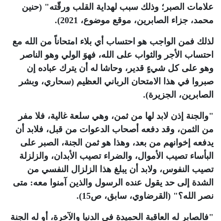
علامات الصبر؛ وذلك سبب لهداية القلب ورقّته" (حنين
محمد، جزاء الصابرين، موقع موضوع، 2021)
.
لذلك فمن الواجب هو احتساب أي بلاء امتحاناً من الله مع
احتساب الأجر والثواب على الله، فهوَ الولي وهو الناصر
وهو على كل شيءٍ قدير، وحاشا له أن يترك عباده إن
صبروا في هذا الامتحان الرباني العظيم (سحاري، وبشر
الصابرين، الجزيرة)
.
"
والجنة إذن لابد لها من ثمن، وهي سلعة غالية، فلا مفر
من الثمن، وقد دفعه أصحاب الدعوات من قبل، فلابد أن
يدفعه إخوانهم من بعد، وهذا هو ثمن الجنة، الصبر على
البأساء تصيب الأموال، والضراء تصيب الأبدان، والزلزلة
تصيب النفوس، ولابد أن يبلغ هذا الزلزال النفسي من
الشدة إلى حد يقول عنده الرسول والذين آمنوا معه: متى
نصر الله؟" (القرضاوي، سابق، ص15)
.
"
فالصابر له العاقبة الحميدة في الدنيا والآخرة، أو له الجنة