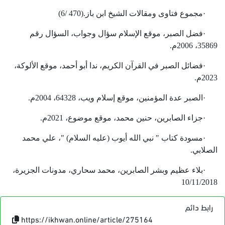
·
مجموع فتاوى ومقالات الشيخ ابن باز
(6/ 470).
·
فضل الصبر، موقع الإسلام سؤال وجواب، السؤال رقم
35869، 2006م
.
·
فضائل الصبر في القرآن الكريم، ندا أبو أحمد، موقع الألوكة،
2023م
.
·
الصبر عدة المؤمنين، موقع إسلام ويب، 64328، 2004م
.
·
جزاء الصابرين، حنين محمد، موقع موضوع، 2021م
.
·
مسودة كتاب " نبي الله أيوب (عليه السلام) "، علي محمد
الصلابي
.
·
بلاء عظيم وبشر الصابرين، محمد سحاري، مدونات الجزيرة،
10/11/2018
رابط دائم
https://ikhwan.online/article/275164