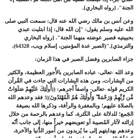
الجنة". [رواه البخاري]
.
وعن أنس بن مالك رضي الله عنه قال: سمعت النبي صلى
الله عليه وسلم يقول: "إن الله قال: إذا ابتليت عبدي
بحبيبتيه فصبر عوضته منهما الجنة". [رواه البخاري
والترمذي]."(الصبر عدة المؤمنين، إسلام ويب، 64328)
.
جزاء الصابرين وفضل الصبر في هذا الزمان
:
وعد الله -تعالى- عباده الصابرين بالأُجور العظيمة، والكثير
من البِشارات، ومن هذه البِشارات التي جاءت في القُرآن
الكريم قوله -تعالى- واصفاً أجرهم: ((أُولَٰئِكَ عَلَيْهِمْ صَلَوَاتٌ
مِّن رَّبِّهِمْ وَرَحْمَةٌ ۖ وَأُولَٰئِكَ هُمُ الْمُهْتَدُونَ))؛ فقد وعدهم الله
بالصلاة عليهم؛ وبالمغفرة والرأفة، وذكرها الله بصيغة
الجَمع؛ للدلالة على الكَثرة، كما وعدهم بالرحمة من خلال
إزالته لآثار المُصيبة أو تعويضهم خيراً منها، إلى جانب أنّه
وعدهم بهدايتهم إلى ما يُريدون من أُمور الدُّنيا والآخرة،