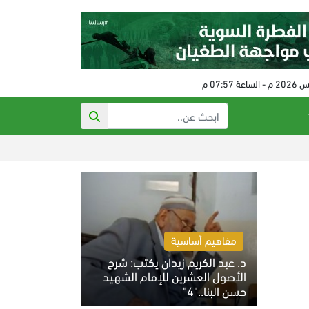
ذي أتلانتك: تهد
مفاهيم أساسية
د. عبد الكريم زيدان يكتب: شرح
الأصول العشرين للإمام الشهيد
حسن البنا.."4"