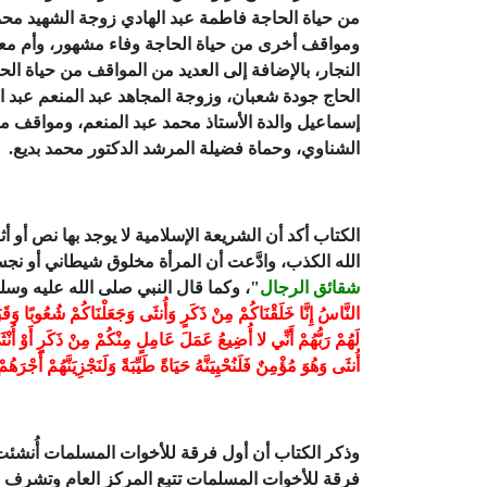
من حياة الحاجة فاطمة عبد الهادي زوجة الشهيد م
ومواقف أخرى من حياة الحاجة وفاء مشهور، وأم معاذ
النجار، بالإضافة إلى العديد من المواقف من حياة ال
الحاج جودة شعبان، وزوجة المجاهد عبد المنعم عبد ا
إسماعيل والدة الأستاذ محمد عبد المنعم، ومواقف م
الشناوي، وحماة فضيلة المرشد الدكتور محمد بديع.
الكتاب أكد أن الشريعة الإسلامية لا يوجد بها نص أو 
الله الكذب، وادَّعت أن المرأة مخلوق شيطاني أو ن
شقائق الرجال
"، وكما قال النبي صلى الله عليه وس
لَهُمْ رَبُّهُمْ أَنِّي لا أُضِيعُ عَمَلَ عَامِلٍ مِنْكُمْ مِنْ ذَكَرٍ أَوْ أُ
أُنثَى وَهُوَ مُؤْمِنٌ فَلَنُحْيِيَنَّهُ حَيَاةً طَيِّبَةً وَلَنَجْزِيَنَّهُمْ أَجْرَهُم
فرقة للأخوات المسلمات تتبع المركز العام وتشرف ع