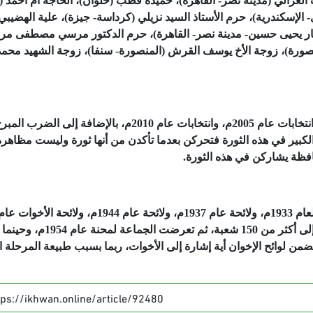
لغزالي (مدينة نصر- القاهرة)، حميدة قطب (حلوان)، الحاجة أم أحمد 
الإسكندرية)، حرم الأستاذ السيد نزيلي (كرداسة- جيزة)، علية الهضيبي
لطيار يحيى حسين- مدينة نصر- القاهرة)، حرم الدكتور مرسي مصطفى م
منصورة)، زوجة الأخ يوسف القرش (المنصورة- سنفا)، زوجة الشهيد محمد
ثم ركَّز على دور الأخوات في انتخابات عام 2000م، وانتخابات عام 2005م، وانتخابات عام 2010م، بالإضافة 
لكبير في هذه الثورة فتحركن بعدما تأكدن من أنها ثورة وليست مظاهرة
افظة يشاركن في هذه الثورة.
واختتم كتابه بملاحق لوائح قسم الأخوات المسلمات لعام 1933م، ولائحة عام 1937م، ولائحة عام 1944م، ولائحة الأخوات ع
1951م، وقد وصلت شعب الأخوات وفروعها حينذاك إلى أكثر من 150 شعبة،
من لوائح الإخوان أية إشارة إلى الأخوات، ربما بسبب طبيعة المرحلة ا
tps://ikhwan.online/article/92480