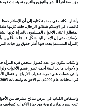
مؤسسة اقرأ للنشر والتوزيع والترجمة، يتحدث فيه 
وأشار الكاتب في مقدمة كتابه إلى أن الإسلام حفظ ح
فالنساء في الإسلام شقائق الرجال، فلقد كرَّمها طفلة
المنطلق اعتنى الإخوان المسلمون بالمرأة كونها الشق
الإصلاح، حتى إن الإمام البنا شكَّل قسمًا خاصًّا بهن وأ
(المرأة المسلمة) يحدد فيها أُطر حقوق وواجبات المر
والكتاب يتكون من عدة فصول تتلخص في: المرأة في ال
والأخوات ما بعد لبيبة أحمد، تطور قسم الأخوات ولوائ
والتي شملت على: مرحلة غياب الأزواج، واعتقال ال
في انتخابات عام 2000م، ثم الأخوات وانتخابات 2005م، ثم الأخوات في عام 2010م.
واستفاض الكتاب في عرض نماذج مشرفة من الأخوات
اتبعه بسرد نماذج تربوية من حياة الأخوات كمواقف