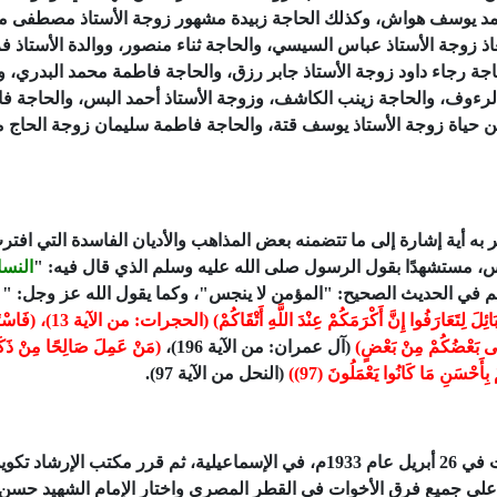
حمد يوسف هواش، وكذلك الحاجة زبيدة مشهور زوجة الأستاذ مصطفى م
 زوجة الأستاذ عباس السيسي، والحاجة ثناء منصور، ووالدة الأستاذ ف
حاجة رجاء داود زوجة الأستاذ جابر رزق، والحاجة فاطمة محمد البدري، 
لرءوف، والحاجة زينب الكاشف، وزوجة الأستاذ أحمد البس، والحاجة فا
ن حياة زوجة الأستاذ يوسف قتة، والحاجة فاطمة سليمان زوجة الحاج 
أثر به أية إشارة إلى ما تتضمنه بعض المذاهب والأديان الفاسدة التي افت
جس، مستشهدًا بقول الرسول صلى الله عليه وسلم الذي قال فيه: "
النسا
لم في الحديث الصحيح: "المؤمن لا ينجس"، وكما يقول الله عز وجل: "
(
النَّاسُ إِنَّا خَلَقْنَاكُمْ مِنْ ذَكَرٍ وَأُنثَى وَجَعَلْنَاكُمْ شُعُوبًا وَقَبَائِلَ لِتَعَارَفُوا إِنَّ
نْثَى بَعْضُكُمْ مِنْ بَعْضٍ)
(آل عمران: من الآية 196)،
(مَنْ عَمِلَ صَالِحًا مِنْ ذَكَر
ْ بِأَحْسَنِ مَا كَانُوا يَعْمَلُونَ (97))
(النحل من الآية 97).
وذكر الكتاب أن أول فرقة للأخوات المسلمات أُنشئت في 26 أبريل عام 1933م، في الإسماعيلية، ثم قرر مكتب الإرشاد ت
لى جميع فرق الأخوات في القطر المصري واختار الإمام الشهيد حسن ا