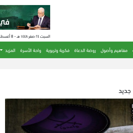
السبت ٢٤ صفر ١٤٤٨ هـ - 8 أغسطس 2026 م - الساعة 07:57 م
مفاهيم وأصول
روضة الدعاة
فكرية وتربوية
واحة الأسرة
المزيد
 جديد