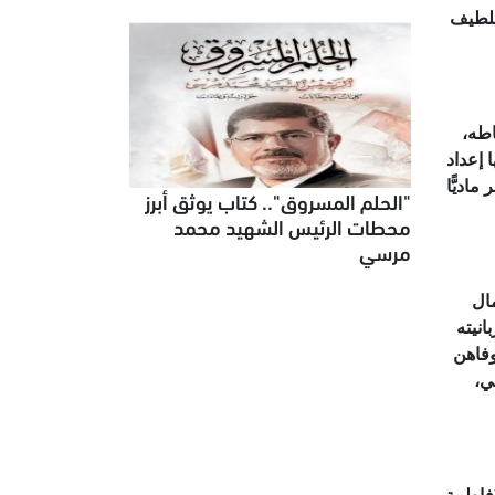
للطيف
ا عن نشاطه،
 إعداد
اديًّا
"الحلم المسروق".. كتاب يوثق أبرز
محطات الرئيس الشهيد محمد
مرسي
لن جمال
نيته
منهن من توفاهن
ي،