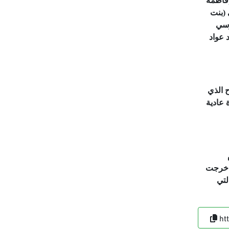
(فاطمة
 (بنت
رسي
 عواد
إلى الضرب المبرح الذي
 عادية
ام
 ثم تعرضت الجماعة لمحنة عام 1954م، وحينما خرجت
لتي
ht