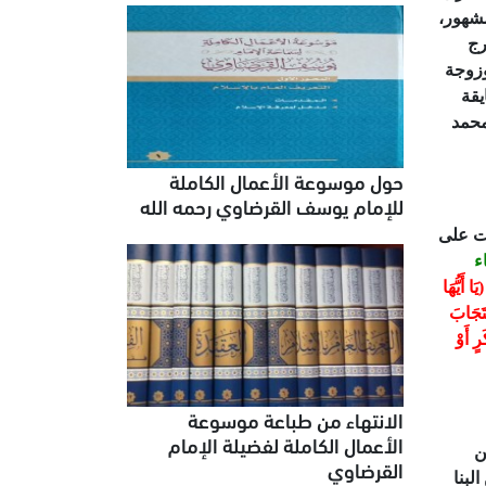
شهور،
رج
وزوجة
يقة
محمد
حول موسوعة الأعمال الكاملة
للإمام يوسف القرضاوي رحمه الله
رت على
ء
يَا أَيُّهَا
 أَكْرَمَكُمْ عِنْدَ اللَّهِ أَتْقَاكُمْ) (الحجرات: من الآية 13)، (فَاسْتَجَابَ
ٍ أَوْ
الانتهاء من طباعة موسوعة
الأعمال الكاملة لفضيلة الإمام
كوين
القرضاوي
لبنا