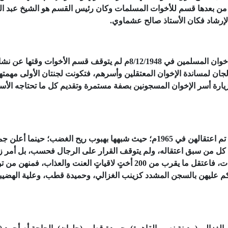
ون من بعدها قسم للأخوات المسلمات وكان رئيس القسم هو الشيخ عبد ا
رشاد فكان الأستاذ صالح عشماوي.
وأشار الكتاب إلى أنه حينما صدر قرار بحل جماعة الإخوان المسلمين في 8/12/1948م لم يتوقف قسم الأخوات وقته
لجان لمساندة الإخوان المعتقلين وأسرهم، فتكونت لجنتان الأولى مهمتها
يارة أسر الإخوان المسجونين بصفة مستمرة وتقديم كل ما تحتاجه الأسر م
ولفت إلى استمرار نشاط الأخوات المسلمات إلى أن تم اعتقالهن في 1965م؛ حيث شبهها بهبوب ريح الغضب؛ حينما أع
 كل من سبق اعتقاله، ولم يتوقف القرار على الرجال فحسب، بل أمر زبا
باعتقال كل من كانت لها نشاط من الأخوات المسلمات، فاعتقل ما يقرب من 200 أختٍ لاقياتٍ العنت والعذاب، ف
وحُكم عليهن بالسجن المشدد كزينب الغزالي، وحميدة قطب، وعلية الهضيب