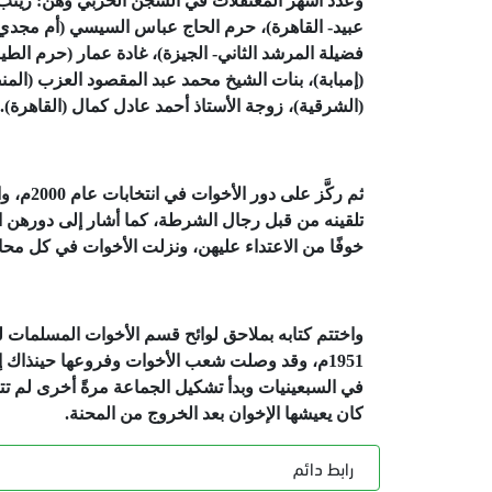
وعدد أشهر المعتقلات في السجن الحربي وهن: زينب ا
عبيد- القاهرة)، حرم الحاج عباس السيسي (أم مجدي- 
فضيلة المرشد الثاني- الجيزة)، غادة عمار (حرم ا
(إمبابة)، بنات الشيخ محمد عبد المقصود العزب (ال
(الشرقية)، زوجة الأستاذ أحمد عادل كمال (القاهرة).
تلقينه من قبل رجال الشرطة، كما أشار إلى دورهن ا
خوفًا من الاعتداء عليهن، ونزلت الأخوات في كل مح
في السبعينيات وبدأ تشكيل الجماعة مرةً أخرى لم تتض
كان يعيشها الإخوان بعد الخروج من المحنة.
رابط دائم