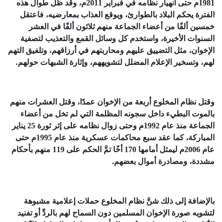
1981م حتى انهيار نظامه في فبراير 2011م، وقد ظل طوال هذه
الفترة يحكم البلاد بالطوارئ، ويوقع العذاب بمعارضيه، فاعتقل
خمسين ألفًا من أعضاء الجماعة منهم ثلاثون ألفًا في العشر
السنوات الأخيرة، واستخدم كل وسائل القمع والتعذيب لتصفية
الإخوان، مثل التضييق عليهم ومحاربتهم في أرزاقهم، وتلفيق التهم
لهم، وتسخير الإعلام المضلل لتشويههم، وإثارة الشبهات حولهم.
وقتل نظام المخلوع أربعة من الإخوان عمدًا، وقتل العشرات منهم
بالموت البطيء داخل سجونه المظلمة التي لم تخل من أعضاء
الجماعة منذ عام 1992م وحتى زوال نظامه على إثر ثورة 25 يناير
المباركة، كما عقد سبع محاكمات عسكرية منذ عام 1995م حتى
عام 2006م ليمثل أمامها 170 أخًا تمَّ الحكم على 119 منهم بأحكام
مشددة، ومصادرة أموال بعضهم.
بالإضافة إلى ذلك شنَّ نظام المخلوع حملات إعلامية مشبوهة
لتشويه صورة الإخوان المسلمين دون السماح لهم بالردِّ أو تفنيد