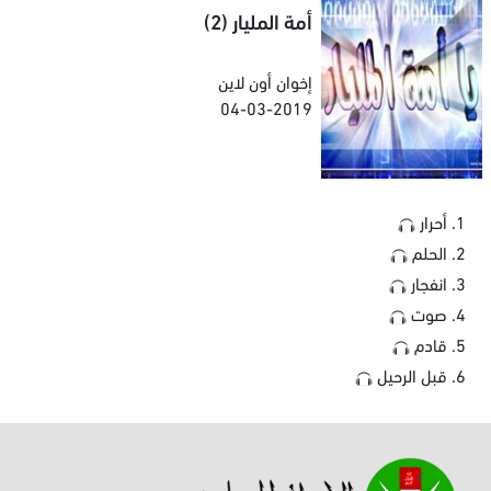
أمة المليار (2)
إخوان أون لاين
04-03-2019
أحرار
الحلم
انفجار
صوت
قادم
قبل الرحيل