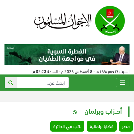
السبت ٢٤ صفر ١٤٤٨ هـ - 8 أغسطس 2026 م - الساعة 02:23 م
أحــزاب وبرلمان
مصر
قضايا برلمانية
نائب في الدائرة