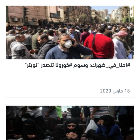
#احنا_في_ضهرك: وسوم #كورونا تتصدر "تويتر"
18 مارس 2020