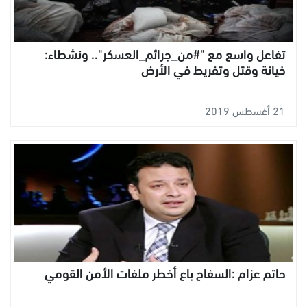
تفاعل واسع مع "#من_جرائم_العسكر".. ونشطاء:
خيانة وقتل وتفريط في الأرض
21 أغسطس 2019
حاتم عزام :السفاح باع أخطر ملفات الأمن القومي