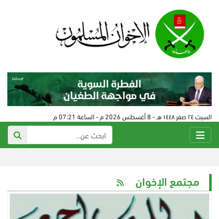
السبت ٢٤ صفر ١٤٤٨ هـ - 8 أغسطس 2026 م - الساعة 07:21 م
مجتمع الإخوان