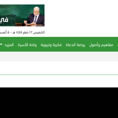
الخميس ٢٢ صفر ١٤٤٨ هـ - 6 أغسطس 2026 م - الساعة 05:49 م
مفاهيم وأصول
روضة الدعاة
فكرية وتربوية
واحة الأسرة
المزيد