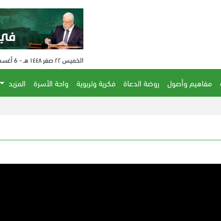
الخميس ٢٢ صفر ١٤٤٨ هـ - 6 أغسطس 2026 م - الساعة 10:57 م
مفاهيم وأصول
روضة الدعاة
فكرية وتربوية
واحة الأسرة
المزيد