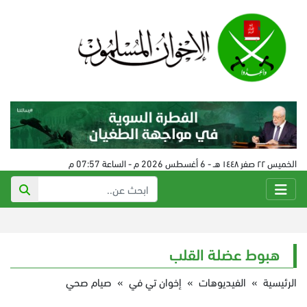
الخميس ٢٢ صفر ١٤٤٨ هـ - 6 أغسطس 2026 م - الساعة 07:57 م
هبوط عضلة القلب
الرئيسية
»
الفيديوهات
»
إخوان تي في
»
صيام صحي