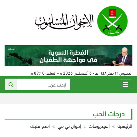
الخميس ٢٢ صفر ١٤٤٨ هـ - 6 أغسطس 2026 م - الساعة 09:10 م
درجات الحب
الرئيسية
»
الفيديوهات
»
إخوان تي في
»
افتح قلبك